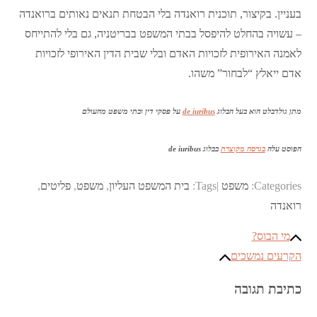
בעניין. בקיצור, תוכנית רואנדה בלי הבטחת תנאים נאותים ברואנדה
– עשויה בהחלט להיפסל בבתי המשפט בבריטניה, גם בלי להתייחס
לאמנה האירופית לזכויות האדם ובלי שבית הדין האירופי לזכויות
אדם ייאלץ “לבחור” משהו.
מתן גולדבלט הוא בעל הבלוג
de iuribus
על פסקי דין ובתי משפט מהעולם
הפוסט עלה
בגרסה מקוצרת
בבלוג de iuribus
Categories:
משפט
Tags:
בית המשפט העליון
,
משפט
,
פליטים
,
רואנדה
מי הבוס?
ניווט
הקרעים נמשכים
כתיבת תגובה