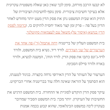
לא קבעו הרכב מורחב, סימן לכך שאין כאן שאלה משפטית עקרונית
אלא בעיקר חשיבות ציבורית. סימן נוסף לחשיבות הציבורית של
התיק הוא שבית המשפט נתן את פסק הדין מעט יותר מחודש לאחר
הדיון בעל פה – פרק זמן קצר מאוד יחסית לתיקים בו, ו
בדומה לפסק
הדין בנושא (איסור על) משאל עם לעצמאות סקוטלנד
.
בית המשפט העליון של בריטניה
דחה אתמול (ד’) פה אחד את
הערעורים של שני הצדדים
. לורד ריד, נשיא בית המשפט, ולורד
לויד-ג’ונס כתבו את פסק הדין. לורד הודג’, המשנה לנשיא, ולורד
בארוז ולורד סיילס הסכימו.
הערעור של העותר על הדין האירופי נדחה בקצרה. בניגוד לטענתו,
הוא הסתמך על הוראה שאינה חלה עוד בבריטניה אחרי הברקזיט.
עיקר פסק הדין הוקדש לסוגיית אי ההחזרה. בית המשפט הדגיש את
החשיבות של העיקרון. יותר מכך: בית המשפט הסביר שמדובר
בעקרון ליבה במשפט הבינלאומי, שהוא קבוע בכמה אמנות