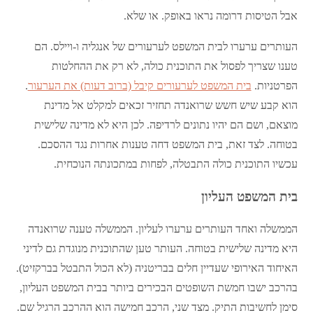
אבל הטיסות דרומה נראו באופק. או שלא.
העותרים ערערו לבית המשפט לערעורים של אנגליה ו-ויילס. הם
טענו שצריך לפסול את התוכנית כולה, לא רק את ההחלטות
הפרטניות.
בית המשפט לערעורים קיבל (ברוב דעות) את הערעור
.
הוא קבע שיש חשש שרואנדה תחזיר זכאים למקלט אל מדינת
מוצאם, ושם הם יהיו נתונים לרדיפה. לכן היא לא מדינה שלישית
בטוחה. לצד זאת, בית המשפט דחה טענות אחרות נגד ההסכם.
עכשיו התוכנית כולה התבטלה, לפחות במתכונתה הנוכחית.
בית המשפט העליון
הממשלה ואחד העותרים ערערו לעליון. הממשלה טענה שרואנדה
היא מדינה שלישית בטוחה. העותר טען שהתוכנית מנוגדת גם לדיני
האיחוד האירופי שעדיין חלים בבריטניה (לא הכול התבטל בברקזיט).
בהרכב ישבו חמשת השופטים הבכירים ביותר בבית המשפט העליון,
סימן לחשיבות התיק. מצד שני, הרכב חמישה הוא ההרכב הרגיל שם.