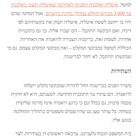
למשל,
איטליה ואלבניה הסכימו לאחרונה שאיטליה תשכן באלבניה
עד 3,000 מבקשי מקלט במהלך בחינת בקשתם
. אבל המחנה שהם
יחיו בו ייחשב לשטח איטליה, איטליה תבחן את בקשותיהם לפי
דיניה, ואם הבקשה תתקבל – הם יעברו אליה. כך גם בתוכניות
אחרות. לעומת זאת, בריטניה העבירה לרואנדה את האחריות
הכוללת לטיפול במבקשי המקלט – ואת מבקשי המקלט עצמם. גם מי
שבקשתו תתקבל, לא יחזור לבריטניה.
העתירות
משרד הפנים בבריטניה החל להורות שמבקשי מקלט יישלחו
לרואנדה. הם עתרו נגד התוכנית החדשה. לטענתם, היא לא חוקית
מכמה סיבות, גם בכלל וגם כי כרגע רואנדה אינה מדינה שלישית
בטוחה. כל עותר טען גם שהיו פגמים משפטיים בתהליך ההחלטה
בנוגע אליו.
בית המשפט הגבוה (לענייננו, ערכאה ראשונה) דן בעתירות. לצד