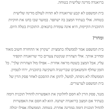
ברואנדה מדינה שלישית בטוחה.
בית המשפט לא קבע שרואנדה לא תהיה לעולם מדינה שלישית
בטוחה. אולי בעתיד המצב בה ישתפר. במועד שבו בחנו את חוקיות
התוכנית הקיימת, היא אינה עומדת בתנאים. התוכנית בטלה היום.
ומחר?
בית המשפט אמר לממשלה בתמצית: “עקרון אי ההחזרה חשוב מאוד
ומחייב אותך. אולי הצהרת שנקטת צעדים כדי שרואנדה תקפיד
עליו, אבל המצב בשטח מראה אחרת – אפילו מול הצהרות שלך”. כל
הזמן שחלף והמשאבים שבריטניה השקיעה בתוכנית, ירדו לטמיון.
הממשלה לא ניסתה, למשל, לתקן את ההסכם לאחר פסק הדין של
בית המשפט לערעורים.
מנגד, פסק הדין לא חסם לחלוטין את האפשרות להחיל תוכנית דומה
בעתיד אם המצב ברואנדה ישתנה. הוא לא חסם את האפשרות
להחיל תוכנית דומה במדינה אחרת, בטוחה. הממשלה אפילו יכולה