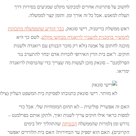
לחשוב על פתרונות אחרים למבקשי מקלט שמגיעים בסירות דרך
תעלת למאנש. אבל כל זה אורך זמן. והזמן קצר לממשלה.
ראש ממשלת בריטניה, רישי סונאק,
כבר הודיע שהממשלה מתכוונת
להמשיך בתוכנית להעביר לרואנדה מבקשי מקלט
. לשם כך היא
מוכנה לחתום על אמנה (ולא רק מזכר הבנות) עם רואנדה ולשנות
חוקים. ו”אם בית הדין האירופי לזכויות אדם יבחר להתערב נגד
הפרלמנט” – סונאק מוכן לעשות מה שצריך כדי שהטיסות לרואנדה
ימריאו.
לא מוותר. רישי סונאק בתגובתו לפסיקת בית המשפט העליון (צילו
האם זה אפשרי? פוליטית – לא תחום המומחיות שלי. אבל כדי
למפות כראוי אילו חוקים צריך לשנות ואיך, ולתקן אותם בפרלמנט –
נדרש זמן (למרות שהממשלה
הבטיחה
שהתהליך יחל בימים
הקרובים). האם הוא יספיק עד הבחירות? האם בית הלורדים יאפשר