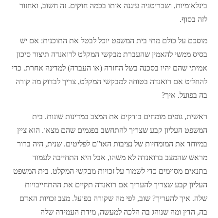
בינלאומיות, ושבריטניה עיגנה אותו בכמה חוקים. זה חשוב, ואחזור
לזה בסוף.
מוסכם על כולם מתי בית המשפט יוכל לבטל את התוכנית: אם יש
בסיס ממשי להאמין שהעברת מבקשי המקלט לרואנדה תיצור סיכון
אמיתי שהם יהיו בסכנה בשל החזרה (או העברה) למדינה אחרת. כדי
להחליט אם רואנדה בטוחה למבקשי המקלט, צריך לבדוק מה קורה
בה בפועל. איך?
ראשית, גופים מומחים בודקים את המצב במדינות שונות. בית
המשפט העליון קבע שצריך להתחשב בפגמים שהם מצאו. הוא ציין
במיוחד את המומחיות של נציבות האו”ם לפליטים. שנית, היה ברור
מראש שהמצב ברואנדה לא משהו, אבל היא התחייבה לעמוד
בתנאים מסוימים כדי לשמור על זכויות מבקשי המקלט. בית המשפט
העליון קבע שצריך להעריך אם רואנדה תקיים את ההתחייבויות
שלה. איך להעריך? שוב, לפי מה שקורה בפועל. מצב זכויות האדם
בה, הדין ומה שנוהג בה הלכה למעשה, מידת העמידה שלה