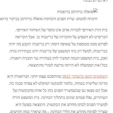
לא לפרוש ממנו?
חיכתה למטוס. שרת הפנים הקודמת סואלה ברוורמן בביקור ברואנ
בית הדין האירופי לזכויות אדם אינו מוסד של האיחוד האירופי.
הברקזיט לא השפיע על החברות של בריטניה בו. אבל הקריאה
לפרוש ממנו מבוססת על שאיפה דומה: רק בריטניה תקבע מה יהיה
בבריטניה, למשל רק בתי המשפט של בריטניה ידונו בעתירות נגדה.
ואכן, בית המשפט הגבוה המשיך לדון בעתירה נגד תוכנית רואנדה.
בכל זאת הממשלה לא הייתה מרוצה לגמרי מהתוצאה.
השופטים קבעו בדצמבר 2022
שההסכם עצמו חוקי, ושרואנדה היא
מדינה שלישית בטוחה, כלומר למבקשי המקלט לא צפויה סכנה בה.
אבל הם מצאו גם שכשמשרד הפנים בחן כל אחת מהבקשות של
העותרים, נפלו פגמים שונים בתהליך הבחינה. בית המשפט הורה
למשרד הפנים לבחון מחדש את הבקשות. התוצאה בפועל היא
שצריך לפתוח מחדש את הליך הבחינה – מה שיארך כמה חודשים.