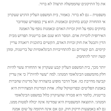
את כל התיקונים שהממשלה תרצה? לא ברור.
משפטית – גם לא ברור. כאמור, בית המשפט העליון הדגיש שעקרון
אי ההחזרה קבוע בחוקים ובאמנות. הוא ציין במפורש שמדובר
בחוקים נוסף על חוק זכויות האדם ובאמנות נוסף על האמנה
האירופית לזכויות אדם. המסר הוא שגם אם בריטניה תפרוש מבית
הדין ותבטל את חוק זכויות האדם, הקשיים בתוכנית רואנדה עדיין
קיימים. הם קשורים גם להתחייבויות הבינלאומיות של בריטניה, ומהן
קשה יותר להתחמק.
יותר מכך, בית המשפט העליון קבע שעקרון אי ההחזרה עשוי להיות
חלק מהמשפט הבינלאומי המנהגי. למה “עשוי להיות”? כי אין עדיין
קביעה מחייבת כזו. אבל הדבר מופיע בהצהרה של מדינות שחברות
באמנת הפליטים ובפרוטוקול שלה. אחת המדינות המצהירות היא
בריטניה, כלומר היא סבורה שהעיקרון כלול במשפט הבינלאומי
המנהגי. התוצאה המשפטית היא שמדינה אינה יכולה לסטות ממנו,
גם לא באמצעות חיקוק חוק, וגם אם אינה חתומה על שום אמנה