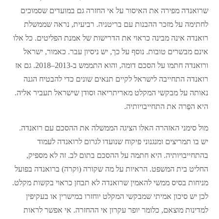
שרואנדה מפירה את האיסור על אי החזרה גם במועדים שסמוכים
לחתימה על מזכר ההבנות עם בריטניה. רביעית, נראה שממשלת
רואנדה אינה מבינה כראוי את הדרישות של אמנת הפליטים. כל אלו
אינם מבשרים טובות. נוסף על כך, יש ניסיון עבר. כאמור, ישראל
ורואנדה חתמו על הסכם דומה, והוא התממש ב-2013–2018. גם אז
רואנדה התחייבה לישראל לקיים תנאים שונים כדי להבטיח הגנה
נאותה על מבקשי המקלט מאריתריאה וסודן שישראל תעביר אליה.
היא הפֵרה את התחייבויותיה.
מול סימני האזהרה האלו הציגה הממשלה את ההסכם עם רואנדה.
יש בו תמריצים ומנגנוני פיקוח שנועדו לגרום לרואנדה לעמוד
בהתחייבויותיה. היא חתמה על ההסכם בתום לב. זה לא מספיק,
החליט בית המשפט. הראיות על מה שקורה (וקרה) ברואנדה בפועל
מניחות בסיס ממשי להאמין שרואנדה לא תבחן כראוי בקשות מקלט.
לכן יש סיכון אמיתי שמבקשי המקלט יוחזרו במישרין או בעקיפין
למדינות מוצאם, כלומר יופר עקרון אי ההחזרה. אי אפשר לראות