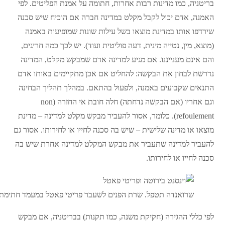
בריטניה, כמו מדינות רבות אחרות, חתומה על אמנת הפליטים. לפי
האמנה, אדם יכול לקבל מקלט במדינה חברה אם הוכיח שיש סכנה
שירדפו אותו במדינת מוצאו בשל עילות שונות שמופיעות באמנה
(מוצא, מין, נטייה מינית, דעה פוליטית ועוד). יש לכך כמה חריגים,
והם אינם מענייננו. אם מגיע למדינה אדם שמבקש מקלט, המדינה
נדרשת לבחון את הבקשה: להחליט אם אכן מתקיימים באותו אדם
התנאים שקבועים באמנה, ולפעול בהתאם. במהלך תהליך הבחינה
וגם אחריו (אם הבקשה נדחתה) חלה חובת אי החזרה (non
refoulement). כלומר, אסור להעביר מבקש מקלט למדינה – מדינת
מוצאו או מדינה שלישית – שיש בה סכנה לחייו או לחירותו. אסור גם
להעביר למדינה שתעביר את מבקש המקלט למדינה אחרת שיש בה
סכנה לחייו או לחירותו.
שרואנדה תטפל. שרת הפנים לשעבר פריטי פאטל במעמד חתימת 
לפי כללי ההגירה (חקיקת משנה, כמו תקנות) בבריטניה, אם מבקש