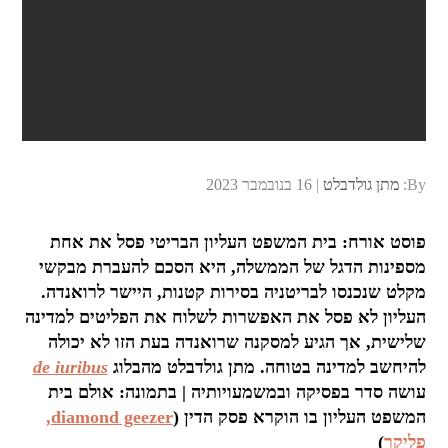
Posted
By:
מתן גולדבלט
16 בנובמבר 2023
on
פוסט אורח: בית המשפט העליון הבריטי פסל את אחת
מספינות הדגל של הממשלה, היא הסכם להעברת מבקשי
מקלט שנכנסו לבריטניה בסירות קטנות, היישר לרואנדה.
העליון לא פסל את האפשרות לשלוח את הפליטים למדינה
שלישית, אך הגיע למסקנה שרואנדה בעת הזו לא יכולה
להיחשב למדינה בטוחה. מתן גולדבלט מהבלוג
de iuribus
עושה סדר בפסיקה ובמשמעויותיה | בתמונה: אולם בית
המשפט העליון בו הוקרא פסק הדין (
diamond geezer,
פליקר
)