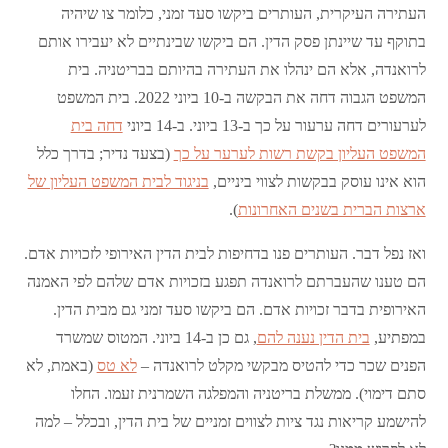
העתירה העיקרית, העותרים ביקשו סעד זמני, כלומר צו שיהיה
בתוקף עד שיינתן פסק הדין. הם ביקשו שבינתיים לא יעבירו אותם
לרואנדה, אלא הם ינהלו את העתירה בהיותם בבריטניה. בית
המשפט הגבוה דחה את הבקשה ב-10 ביוני 2022. בית המשפט
לערעורים דחה ערעור על כך ב-13 ביוני. ב-14 ביוני
דחה בית
המשפט העליון בקשת רשות לערער על כך
(בצעד נדיר; בדרך כלל
הוא אינו עוסק בבקשות לצווי ביניים,
בניגוד לבית המשפט העליון של
ארצות הברית בשנים האחרונות
).
ואז נפל דבר. העותרים פנו בדחיפות לבית הדין האירופי לזכויות אדם.
הם טענו שהעברתם לרואנדה תפגע בזכויות אדם שלהם לפי האמנה
האירופית בדבר זכויות אדם. הם ביקשו סעד זמני גם מבית הדין.
במפתיע,
בית הדין נענה להם
, גם כן ב-14 ביוני. המטוס שמשרד
הפנים שכר כדי להטיס מבקשי מקלט לרואנדה –
לא טס
(באמת, לא
סתם דימוי). ממשלת בריטניה והמפלגה השמרנית זעמו. החלו
להישמע קריאות נגד ציות לצווים זמניים של בית הדין, ובכלל – למה