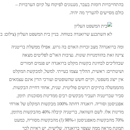
בהתחייבויות דומות בעבר, מנגנונים לפיקוח על קיום הערבויות –
כולם מסייעים להעריך מה יהיה.
לא השתכנע שרואנדה בטוחה. בניין בית המשפט העליון (צילום: ב
ומה ברואנדה? מצב זכויות האדם בה גרוע. אפילו ממשלת בריטניה
ציינה זאת בהזדמנויות שונות. נציבות האו”ם לפליטים מצאה
שבהליכים לבחינת בקשות מקלט ברואנדה יש פגמים חמורים
ושיטתיים: ראשית, ההליך עצמו בעייתי. למשל, למבקשת המקלט
אין ייצוג משפטי, וקיים חשש שהשופטים ועורכי הדין אינם עצמאים
מהממשלה בתיקים רגישים פוליטית. שנית, אחוזי דחיית הבקשות.
סביר שבריטניה תעביר מבקשים רבים ממדינות מסוכנות: תימן,
אפגניסטן וסוריה. רואנדה דחתה 100% מבקשות המקלט של אזרחי
מדינות אלו. לשם השוואה, בריטניה קיבלה 40% מהבקשות מתימן,
70% מהבקשות מאפגניסטן ו-98% (!) מהבקשות מסוריה, כמעט
תמונת מראה ממה שצפוי ברואנדה. שלישית, יש ראיות לכך