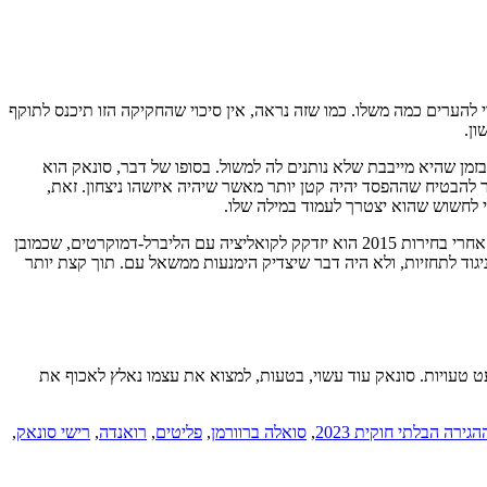
ו עבד פעם כל-כך קשה בשביל כל-כך מעט. הלורדים מתכוונים לעכב כמה שרק אפשר, בית המשפט צפוי להערים קשיים, ה-ECHR עשוי להערים כמה משלו. כמו שזה נראה, אין סיכוי שהחקיקה הזו תיכנס לתוקף
ון.
ן שהיא מייבבת שלא נותנים לה למשול. בסופו של דבר, סונאק הוא
ר להבטיח שההפסד יהיה קטן יותר מאשר שיהיה איזשהו ניצחון. זאת,
י לחשוש שהוא יצטרך לעמוד במילה שלו.
כמובן, אם זו אכן התכנית, היא לא נטולת סיכונים. דייוויד קמרון, כשהכניס משאל עם על החברות באיחוד האירופי למצע המפלגה השמרנית, חישב שגם אחרי בחירות 2015 הוא יזדקק לקואליציה עם הליברל-דמוקרטים, שכמובן
, אבל לא הייתה לו בררה, ולהמשיך כרגיל. רק שב-2015 השמרנים השיגו רוב לבדם בניגוד לתחזיות, ולא היה דבר שיצדיק הימנעות ממשאל עם. תוך קצת יותר
עט טעויות. סונאק עוד עשוי, בטעות, למצוא את עצמו נאלץ לאכוף את
גירה הבלתי חוקית 2023
,
סואלה ברוורמן
,
פליטים
,
רואנדה
,
רישי סונאק
,