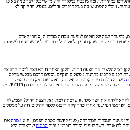
ורשו במהירות”. ומה מובטח במסגרת הזו? מי שייכנסו לבריטניה באופן
תית, ויוכלו להשתמש בה בעיקר ילדים וחולים. בנוסף, החקיקה לא
ת, בהיעדר הגנה של חוקים למניעת עבדות מודרנית, סוחרי האדם
ותית בבריטניה, שרק תהפוך לעול גדול יותר. וזה לפני שנכנסים לשאלות
לקן רצו להקשיח את הצעת החוק, וחלקן האחר דווקא רצה לרכך. הקבוצה
ת הפנים לקבוע בתקנות מסלולים חוקיים נוספים דרכם מבקשי מקלט
רה
שהיא הולכת עם הקבוצה הראשונה, באמצעות תיקונים שיאפשרו
להישפט רק לאחר שהגירוש נעשה בפועל, מרחוק, למעט במקרים בהם יש סכנה ברורה לחיי העותרים במדינת היעד. עוד דבר הוא מתן שיקול לדעת לשרים במקרה שיהיה צו מניעה מבית הדין האירופי לזכויות אדם (ECHR). יש
צה השמרנית שהממשלה לא לקחה את הצד שלה, זו שרצתה למתן את הצעת החוק? הממשלה
 ויפרסמו חצי שנה אחרי שהחקיקה תיכנס לספר החוקים דוח על מסלולים
וקי מניעת העבדות המודרנית (שמיי קידמה כשרת הפנים). היא
אמרה
את
ם לרואנדה. השר לענייני הגירה רוברט ג’נריק
הבטיח
שרואנדה היא