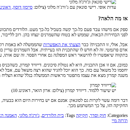
עדות אופי. רישי סונאק עם ג’ורג’ה מלוני (צילום:
סיימון דוסון, דאונינג 0
אז מה הלאה?
לפני הבחירות הבאות, שממש לא בטוח שהשמרנים ינצחו בהן. רוב ללייבור, 
אבל, אולי, זו התכנית? כבר
הצעתי את האפשרות
שהממשלה לא באמת רוצה ש
אדם פרגמטי. זה לא חדש לו שהתכנית הזו בעייתית. אבל השמרנים עדיין בפ
בתקווה שיאפשרו לו להישאר ראש המפלגה גם אחרי הפסד. זה שם אותו, על פ
משנה קמרון מצא את עצמו מתפטר מראשות הממשלה בגלל שהוא הצליח בב
יש שיעור ללמוד. דייוויד קמרון (צילום: ארון הואר, דאונינג 10)
דבר דומה עשוי לקרות גם לסונאק: אמנם אם יש בחירות היום הוא בבעיה, א
החקיקה הזו, על כך המשתמע מכך.
Categories:
חוק וסדר
,
חקיקה
Tags:
בית הלורדים
,
ג'ורג'ה מלוני
,
האמנה האי
ת'רזה מיי