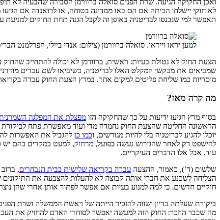
ואכן החקיקה הגיעה. שרת הפנים סואלה ברוורמן הסבירה שהבעיה לא תיפתר
לא חוקי יישלחו הביתה אם הם באו ממדינה בטוחה, או לרואנדה אם הגיעו 
תאפשר למי שנכנסו לבריטניה באופן זה לקבל הגנה תחת החוקים למניעת עב
למען יראו וייראו. סואלה ברוורמן (צילום: אנדי ביילי, הפרלמנט הבריט
הצעת החוק לא נטולת בעיות: ראשית, ברוורמן לא יכולה להתחייב שהחוק נ
שמביאים את מבקשי המקלט האלו לבריטניה, כשיביאו לשם עבדים מודרניים, 
מוסריות כמו שליחת פליטים למקום אחר. במרץ הצעת החוק עברה בקריאה 
מה קרה מאז?
בסוף מרץ הגיעו ידיעות על כך שהחקיקה הזו
מפצלת את המפלגה השמרנית
הראשונה החליטה שהצעת החוק נחמדה מדי ועוד מאפשרת פתח לביקורת שי
יוכלו להגיע לבריטניה בלי להיות מגורשים, ו
כמו כן
להגביל את האפשרות להחז
עוד, אבל אלו הדברים העיקריים.
שלשום (ד’), כאמור, ההצעה
עברה בקריאה שלישית בבית הנבחרים
הצליחה לשכנע את חברי אותה קבוצה לא להעלות להצבעה את התיקונים של
חוקיים חדשים. כי למה למנוע בעיות אם אפשר לפתור אותן אחרי שהן נוצר
ביקורת שעלתה בדיון ושווה להזכיר הייתה של ראשת הממשלה ושרת הפנים ל
מה שכבר הוזכר: החוק הזה למעשה יאפשר לסוחרי האדם להחזיק את העבדים