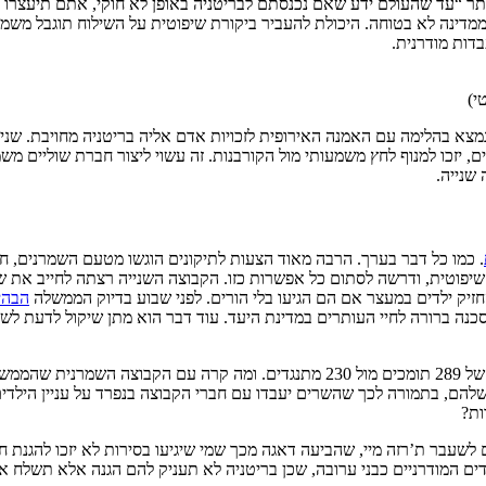
 “עד שהעולם ידע שאם נכנסתם לבריטניה באופן לא חוקי, אתם תיעצרו ותג
ממדינה לא בטוחה. היכולת להעביר ביקורת שיפוטית על השילוח תוגבל משמעו
דות מודרנית.
י)
מצא בהלימה עם האמנה האירופית לזכויות אדם אליה בריטניה מחויבת. שני
יזכו למנוף לחץ משמעותי מול הקורבנות. זה עשוי ליצור חברת שוליים משמע
שנייה.
. כמו כל דבר בערך. הרבה מאוד הצעות לתיקונים הוגשו מטעם השמרנים, ח
פוטית, ודרשה לסתום כל אפשרות כזו. הקבוצה השנייה רצתה לחייב את שר
יק ילדים במעצר אם הם הגיעו בלי הורים. לפני שבוע בדיוק הממשלה
הבהי
, ברוב של 289 תומכים מול 230 מתנגדים. ומה קרה עם הקבו
הם, בתמורה לכך שהשרים יעבדו עם חברי הקבוצה בנפרד על עניין הילדים,
ות?
שעבר ת’רזה מיי, שהביעה דאגה מכך שמי שיגיעו בסירות לא יזכו להגנת ח
 המודרניים כבני ערובה, שכן בריטניה לא תעניק להם הגנה אלא תשלח אות