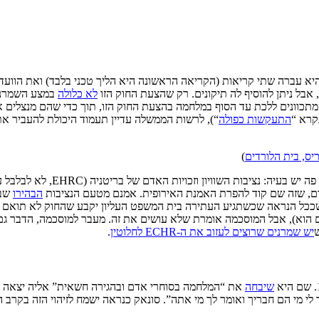
ברה שתי קריאות (הקריאה הראשונה היא הליך טכני בלבד) ואת הוועדה ב
אבל ניתן להוסיף לה תיקונים. רק שהצעת החוק הזו
לא כלולה
תכוונים ללכת עד הסוף במלחמה בהצעת החוק הזו, תוך כדי שהם מנצלים 
קרא “
התעקשות כפולה
“), לרשות הממשלה עדיין תעמוד היכולת להעביר א
יס, בית הלורדים
)
ת השוויון וזכויות האדם של בריטניה (EHRC, לא לבלבל עם ה-ECHR)
אדם, שזה שם קוד להפרת האמנת האירופית. אמנם מטעם הנציבות
הבהירו
שבס
א שככל הנראה שכשתגיע העתירה בית המשפט העליון יקבע שהחוק לא תואם
ECH עצמו נטול סמכות לפסול חוק גם הוא), אבל המוסכמה אומרת שלא עושים את זה. מעבר ל
ש
יש שמרנים שרוצים לעזוב את ה-ECHR לחלוטין
.
שיבחה
את “המלחמה בסוחרי אדם ובהגירה חשאית” אליה יצאה ממש
י מי הם חבריך ואומר לך מי אתה”. סונאק כנראה ישמח לזיהוי הזה בקרב ה