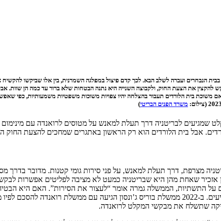
בית הנבחרים ועברה לשלב הבא. לכך קדם פיצול במפלגה השמרנית, בין אלו שביקשו להקשיח
ש להקצין את הצעת החוק, ולקבוצה השנייה היא נתנה הבטחות שלא ברור עד כמה הן שוות. א
משוכת בית הלורדים תעבור בהצלחה יהיו צפויות משוכות משפטיות משמעותיות, כפי שאפשר להב
משרד הפנים הבריטי
)
מגיעים לבריטניה דרך תעלת למאנש על מטוסים לרואנדה עם מינימום בי
ים. אבל בית הלורדים הוא רק הראשון באתגרים שמחכים להצעת החוק הזו,
ניה מצרפת, דרך תעלת למאנש, על פני סירות גומי קטנות. מדובר בדרך מסו
כן אזכיר שאחת מהן היא שבריטניה כמעט לא מציבה לפליטים אפשרות לבקש א
 על התשתיות, הממשלה גמרה אומר “לעצור את הסירות”. האם היא הבטיחה 
גם, אבל מאוד בשוליים. העניין העיקרי הוא להעיף את מבקשי המקלט שמגיעים. ב-2022 ממשלת בוריס