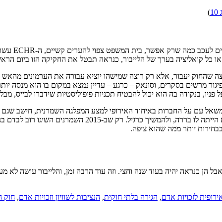
1
)
ספק אם מישה
או כל קואליציה בערך של הלייבור, כנראה תבטל את החקיקה הזו ביום הראש
החוק יעבור, אלא רק רוצה שמישהו יוציא עבורה את הערמונים מהאש בזמ
יגור מרשים בסקרים, וסונאק – כרגע – עדיין נמצא במקום בו הוא מנסה יות
ניו, בנקודה בה הוא יכול להבטיח תכניות פופוליסטיות שידברו לבייס, מבל
יחסמו כל משאל עם כזה. כך הוא יוכל להגיד שהוא רצה משאל עם
חירות יותר ממה שהוא ציפה.
בל הן כנראה יהיה בעוד שנה וחצי. וזה עוד הרבה זמן, והלייבור עושה לא מ
רופית לזכויות אדם
,
הגירה בלתי חוקית
,
הנציבות לשוויון וזכויות אדם
,
חוק הה