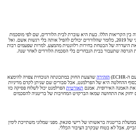
ין הקריאות הללו. כעת היא עוברת לבית הלורדים, שם לפי מוסכמת
במצע השמרני של 2019, כלומר שהלורדים יכולים להפיל אותה בלי רגשות אשם. ואל
את היעדרה של הבטחת בחירות רלוונטית מהמצע. למרות שפעמים רבות
ת הגרסה שתעבור בבית הנבחרים בלי הסכמת הלורדים לאחר שנה.
הזהירה
שהצעת החוק במתכונתה הנוכחית צפויה להימצא
וף ההחלטה היא של הפרלמנט, אבל סבורים שם שניתן לקדם מדיניות
 את האמנה האירופית. אמנם
תאורטית
הפרלמנט יכול לשלוח פסיקה כזו
מוסכמה, הדבר גם יחזק את התחושה שמאז הברקזיט המחויבות של בריטניה להסכמים
לת בריטניה בראשותו של רישי סונאק. מפני שמלוני משתייכת לימין
בייס, אבל לא בטוח שבקרב הציבור הכללי.