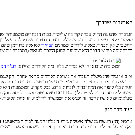
האתגרים שבדרך
העובדה שהצעת החוק עברה קריאה שלישית בבית הנבחרים משמעותה שהיא ע
סולסברי לא מפילים הצעת חוק שכלולה במצע הבחירות של מפלגת השלטון, 
תחשבו שאין תכניות כאלה. לורדים שמרנים
הבהירו
לסואלה ברוורמן שהם מ
בפרקטיקה פירוש הדבר הוא שהצעת החוק הולכת לעזאזל (במסגרת מה שנ
המשוכות שיבואו הן לא בגדר שאלה. בית הלורדים (צילום:
רוג’ר האר
אז בואו נגיד שהממשלה תעבור את משוכת הלורדים כך או אחרת. רק שגם פה יש בעיה: נציבו
ככזו שמפרה את ההתחייבויות הבינלאומיות של בריטניה בתחום זכויות ה
הגירה בלי להפר את המחויבויות לזכויות אדם. בכל מקרה, המשמעות הי
היישר למגרסה והחוק לא ייפסל (וה-R
בינלאומיים לא שווה דבר. זה יכניס את הממשלה לדילמה, וזו אחת הסיבות 
ועוד דבר קטן
אתמול (ה’) ראשת ממשלה איטליה ג’ורג’ה מלוני הגיעה לביקור בדאונינג 10. שם היא
הקיצוני של איטליה, בבריטניה רבים ראו בכך את התגשמות המשפט “אמור ל