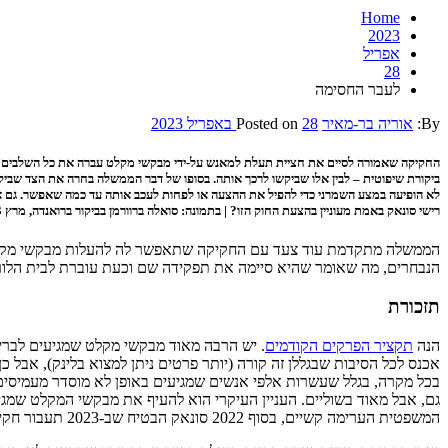
Home
2023
אפריל
28
לעבר החסימה
By:
אוריה בר-מאיר
28 באפריל 2023
Posted on
החקיקה שאמורה לסיים את חציית תעלת למאנש על-ידי מבקשי מקלט עברה את כל השלבים ב
ביקורת שיפוטית – לבין אלו שביקשו לרכך אותה. בסופו של דבר הממשלה בחרה את הצד שביק
לא הופיעה במצע השמרני כדי להפיל את ההצעה או לפחות לעכב אותה עד כמה שאפשר. גם אם 
רישי סונאק באמת מעוניין בהצעת החוק הזו? | בתמונה: סואלה ברוורמן בביקור ברואנדה, מרץ 2023 (צילום:
הממשלה מתקדמת עוד צעד עם החקיקה שתאפשר לה להעלות מבקשי מקלט ש
הנבחרים, מה שאומר שהיא סיימה את תפקידה שם וכעת עוברת לבית הלורד
תזכורת
הנה
תקציר הפרקים הקודמים
. יש הרבה מאוד מבקשי מקלט שמגיעים לבריט
אכנס לכל הסיבות שבגללן זה קורה (יותר פרטים ניתן למצוא בלינק), אבל 
בכל מקרה, בגלל שעשרות אלפי אנשים שמגיעים באופן לא מוסדר מעמיסים
המשפטית הערימה קשיים, בסוף 2022 סונאק הבטיח שב-2023 תעבור חקיקה שתשלח את מבקשי המקלט לרואנדה.