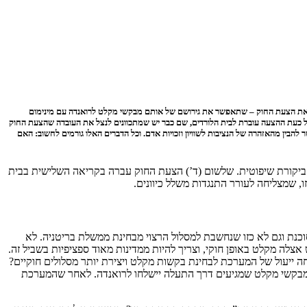
 את הצעת החוק – שתאפשר את גירושם של אותם מבקשי מקלט לרואנדה עם מינימום
בל כעת ההצעה עוברת לבית הלורדים, שם כבר יש שמתכוונים לנצל את העובדה שהצעת החוק
ין מהאזהרה של הנציבות לשוויון וזכויות אדם. וכל הדברים האלו גורמים לחשוב: האם
קורת שיפוטית. שלשום (ד’) הצעת החוק עברה בקריאה השלישית בבית
 שמצליחה לעורר התנגדות משלל כיוונים.
כנת וגם לא כזו שנחשבת למסלול הרצוי מבחינת ממשלת בריטניה. לא
צלה מקלט באופן חוקי, וצריך להיות ממדינות מאוד ספציפיות בשביל זה.
ייעול של המערכת לבחינת בקשות מקלט ויצירת יותר מסלולים חוקיים?
 ג’ונסון הגיעה עם ממשלת רואנדה להסכם לפיו מבקשי מקלט שמגיעים דרך התעלה יישלחו לרואנדה. לאחר שהמערכת