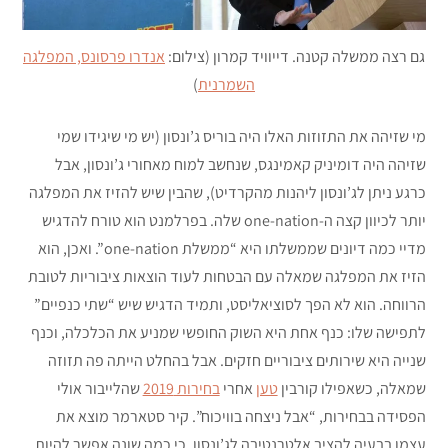
גם רצה ממשלה קטנה. דייוויד קמרון (צילום:
אנדרו פרסונס, המפלגה
השמרנית
)
מי שזיהה את התזוזות האלו היה בוריס ג’ונסון (יש מי שיגידו שמי
שזיהה היה דומיניק קאמינגס, שנחשב למוח מאחורי ג’ונסון, אבל
כרגע ניתן לג’ונסון ליהנות מהקרדיט), שהבין שיש להזיז את המפלגה
יותר לכיוון קצה ה-one-nation שלה. בפרלמנט הוא טורח להדגיש
מדיי כמה דיונים שממשלתו היא “ממשלת one-nation”. ואכן, הוא
הזיז את המפלגה שמאלה עם הבטחות לעוד הוצאות ציבוריות לטובת
הרווחה. הוא לא הפך לסוציאליסט, ותמיד הדגיש שיש “שתי כנפיים”
לתפישה שלו: כנף אחת היא השוק החופשי שמניע את הכלכלה, וכנף
שנייה היא שירותים ציבוריים חזקים. אבל בהחלט הייתה פה תזוזה
שמאלה, כשאפילו קורבין
טען
אחרי
בחירות 2019
שהלייבור אולי
הפסידה בבחירות, “אבל ניצחה בוויכוח”. קיר סטארמר מוצא את
עצמו בבעיה להציב אלטרנטיבה לג’ונסון, כי כמה שונה אפשר להיות