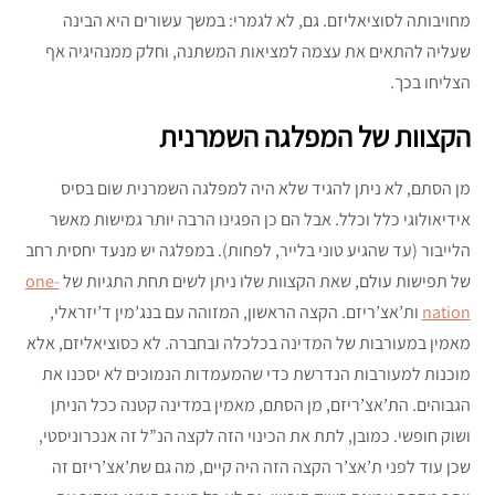
מחויבותה לסוציאליזם. גם, לא לגמרי: במשך עשורים היא הבינה
שעליה להתאים את עצמה למציאות המשתנה, וחלק ממנהיגיה אף
הצליחו בכך.
הקצוות של המפלגה השמרנית
מן הסתם, לא ניתן להגיד שלא היה למפלגה השמרנית שום בסיס
אידיאולוגי כלל וכלל. אבל הם כן הפגינו הרבה יותר גמישות מאשר
הלייבור (עד שהגיע טוני בלייר, לפחות). במפלגה יש מנעד יחסית רחב
של תפישות עולם, שאת הקצוות שלו ניתן לשים תחת התגיות של
one-
nation
ות’אצ’ריזם. הקצה הראשון, המזוהה עם בנג’מין ד’יזראלי,
מאמין במעורבות של המדינה בכלכלה ובחברה. לא כסוציאליזם, אלא
מוכנות למעורבות הנדרשת כדי שהמעמדות הנמוכים לא יסכנו את
הגבוהים. הת’אצ’ריזם, מן הסתם, מאמין במדינה קטנה ככל הניתן
ושוק חופשי. כמובן, לתת את הכינוי הזה לקצה הנ”ל זה אנכרוניסטי,
שכן עוד לפני ת’אצ’ר הקצה הזה היה קיים, מה גם שת’אצ’ריזם זה