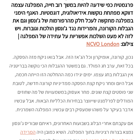
פרגמטית כפי שידעה להיות במשך רוב חייה, המפלגה עצמה
דווקא מפתחת נוקשות אידיאולוגית, דוגמטיות. האגף הימני
במפלגה מתקשה לעכל חלק מהרפורמות של ג’ונסון וגם את
הגבלות הקורונה, והמרידות נגד ג’ונסון הולכות וגוברות. ויש
לזה לא מעט השלכות אפשריות על עתידה של המפלגה |
צילום:
NCVO London
נכון, קורונה, אומיקרון וכל הג’אז הזה. אבל בואו ניקח מזה הפסקה.
בכל זאת, ערב חג המולד. גם במשטר ההגבלות הכי נוקשה בבריטניה
אין הגבלות בחג עצמו. ימים יגידו כמה ההחלטה הזו הייתה חכמה,
אבל היום ומחר ניקח קצת הפסקה ממדיניות קורונה חדשה, לטובת
שני פוסטים קצת שונים. מחר אעסוק במשמעויות של מה שחוזים
המודלים לפרלמנט שייווצר בבחירות הכלליות הבאות. אבל עכשיו
אדבר בעיקר על משהו שמעסיק רבים עכשיו: המפלגה השמרנית.
אם עקבתם אחרי הבלוג בשבועות האחרונים, ראיתם שבוריס ג’ונסון
נמצא בצרות רציניות בתוך המפלגה. השיא כמובן היה
המרידה