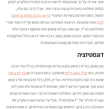
אמר את זה על כך שההבטחה לרשת הרכבת המהירה מלונדון לצפון
(HS2) הוחלפה בתכנית צנועה הרבה יותר. אבל הדבר גם עלה,
למשל, כשהרפורמה בשירות הסיעודי
הייתה הרבה פחות מרחיקת
לכת
ממה שהובטח. הדוגמה האחרונה הביאה ממש מרידה מצד חברי
הפרלמנט הנ”ל. עם זאת, הם לא עושים זאת ממקום דוגמטי אלא
פרגמטי דווקא: ההבנה שהם במצב הרבה יותר רגיש בגלל האלקטורט
שלהם. המרידות האלו גם קטנות משמעותית.
דוגמטיזציה
מן הסתם, בוריס ג’ונסון נמצא בצרות עם המפלגה בגלל עוד הרבה
סיבות, כמו
שלל הסקנדלים
שהסתבך בהם והעובדה ש
כבר לא נראה
שהוא כזה טוב בלנצח בחירות. ועדיין, חלק גדול מהבעיות של ג’ונסון
נובע מכך שהאגף הת’אצ’ריסטי, שנתפס לדוגמטיות ולא מוכן לזוז
ממנה גם במצב חירום. המפלגה השמרנית כבר כמה עשורים טובים
עוברת תהליך של “דוגמטיזציה”, אבל עד עכשיו העניין שקרע את
המפלגה היה בעיקר היחסים עם המוסדות האירופיים. זו אחת הסיבות