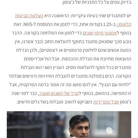
בדיוק עפים על כל התכניות של ג’ונסון.
יש למתנגדים שתי בעיות עיקריות: הראשונה היא
העלאת הביטוח
הלאומי
, ב-1.25 נקודות אחוז, כדי לממן את התוספת ל-NHS. זאת
בנוסף ל
אמצעי מיסוי שונים
כדי לממן את המלחמה בקורונה. הדבר
נובע מכך שסונאק מתנגד בתוקף להעלאת החוב (כבר אמרנו, אין
כמעט אנשים שהם לחלוטין פרגמטיים או דוגמטיים), ולכן הגדלת
ההוצאות מחייבת את הגדלת ההכנסות. אבל הת’אצ’ריסטים
מתנגדים בכל תוקף להעלאות מסים. העניין השני הוא הגבלות
הקורונה. רבים במפלגה מתנגדים להגבלת החירויות ודורשים שנלמד
“לחיות עם הנגיף”. אין להם מושג מה זה אומר ברמה הפרקטית, אבל
זו התפישה. בהתאם, בנוסף ל
מרד של השבוע שעבר
, כבר לפני שנה
ג’ונסון
סבל ממרידות
כשביקש להשיב מגבלות בשל גלים חדשים.