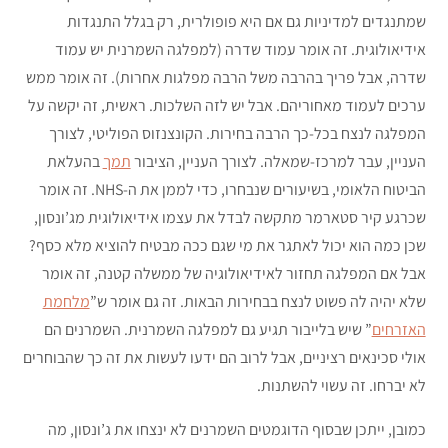
שמתנגדים למדיניות גם אם היא פופולרית, רק בגלל התנגדות
אידיאולוגית. זה אומר עמוד שדרה (למפלגה השמרנית יש עמוד
שדרה, אבל פריך בהרבה משל הרבה מפלגות אחרות). זה אומר ממש
ערכים לעמוד מאחוריהם. אבל יש לזה השלכות. ראשית, זה יקשה על
המפלגה לנצח בכל-כך הרבה בחירות. הקונצנזוס הפוליטי, לצורך
העניין, עבר למרכז-שמאלה. לצורך העניין, הציבור
תמך
בהעלאת
הביטוח הלאומי, בשיעורים שנבחרו, כדי לממן את ה-NHS. זה אומר
שכרגע קיר סטארמר מתקשה לבדל את עצמו אידיאולוגית מג’ונסון,
שכן כמה הוא יכול לאתגר את מי שגם ככה מבטיח להוציא מלא כסף?
אבל אם המפלגה תחזור לאידיאולוגיה של ממשלה קטנה, זה אומר
שלא יהיה לה פשוט לנצח בבחירות הבאות. זה גם אומר ש”
מלחמת
האזרחים
” שיש בלייבור תגיע גם למפלגה השמרנית. השמרנים הם
אולי סכינאים רציניים, אבל לרוב הם ידעו לעשות את זה כך שהבוחרים
לא יברחו. זה עשוי להשתנות.
כמובן, ייתכן שבסוף הדוגמטים השמרנים לא ינצחו את ג’ונסון, מה