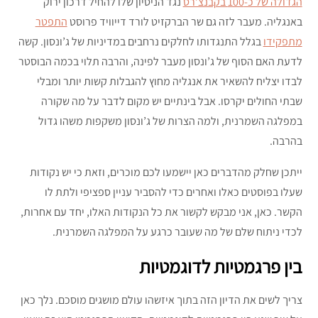
הגדולה של כ-100 בקבנצ’רס
נגד הניסיון שלו להחיל דרכון ירוק
באנגליה. מעבר לזה גם שר הברקזיט לורד דייוויד פרוסט
התפטר
מתפקידו
בגלל התנגדותו לחלקים נרחבים במדיניות של ג’ונסון. קשה
לדעת האם הסוף של ג’ונסון מעבר לפינה, והרבה תלוי בכמה הבוסטר
לבדו יצליח להשאיר את אנגליה מחוץ להגבלות קשות יותר ומבלי
שבתי החולים יקרסו. אבל בינתיים יש מקום לדבר על מה שקורה
במפלגה השמרנית, ולמה הצרות של ג’ונסון משקפות משהו גדול
בהרבה.
ייתכן שחלק מהדברים כאן יישמעו לכם מוכרים, וזאת כי יש נקודות
שעלו בפוסטים כאלו ואחרים כדי להסביר עניין ספציפי ולתת לו
הקשר. כאן, אני מבקש לקשור את כל הנקודות האלו, יחד עם אחרות,
לכדי ניתוח שלם של מה שעובר כרגע על המפלגה השמרנית.
בין פרגמטיות לדוגמטיות
צריך לשים את הדיון הזה בתוך איזשהו עולם מושגים מוסכם. נלך כאן