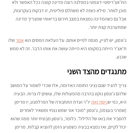
הת’אצ’ריסטי-דוגמטי במפלגה רוצה מדינה קטנה ככל האפשר ולא
מוכן לוותר. מילא כשזה לא משתלם פוליטית, זו דבקות בעקרונות,
אבל גם כשהמדינה נמצאת במצב חירום בריאותי שמצריך מדינה
שמתערבת קצת יותר.
ג’ונסון, יש לציין, מנסה לפייס אותם. על העלאת המסים הוא
אמר
שלו
ת’אצ’ר הייתה במקומו היא הייתה עושה את אותו הדבר. זה לא ממש
שכנע.
מתנגדים מהצד השני
צריך להגיד שגם נציגי החומה האדומה, אלו שכדי לשמור על המושב
שלהם ג’ונסון נוקט בהרבה מהפעולות שלו, עושים לו צרות. הבעיה
היא, כפי ש
ניסח זאת
יו”ר ועדת התחבורה של הפרלמנט, יו מרימן
(שמרני בעצמו), ג’ונסון “מוכר אור שמש נצחי ומשאיר לאחרים
להסביר את בואו של הלילה”. כלומר, ג’ונסון מבטיח יותר ממה שהוא
יכול לקיים, ואז נמצא בבעיה כשמגיע הזמן להוציא קבלות. מרימן