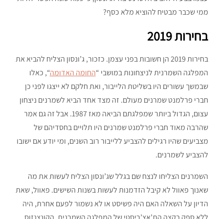
ממי שכבר מבטיח להוציא מלא כסף?
בחירות 2019
בחירות 2019 הן חשובות בפני עצמן. כזכור, ג’ונסון הצליח להביא את
המפלגה השמרנית לניצחונות במושבי “
החומה האדומה
“, כאלו
שבמשך עשורים היו בשליטת הלייבור, ואת חלקם לא ייצגו לפני כן
חברי פרלמנט שמרנים מעולם. זה מצד אחד הביא לשמרנים ניצחון
עצום, הגדול ביותר שמפלגתם הביאה מאז 1987. אבל זה גם אמר
שהרבה מאוד חברי פרלמנט שמרנים היו תלויים בחסדיהם של
מצביעים שהיו רגילים להצביע ללייבור רוב השנים, ומי יודע אם ישובו
להצביע לשמרנים.
השמרנים הצליחו לנצח שם בגלל שג’ונסון הצליח לעשות את מה
שאנוך פאוול לא קיבל הזדמנות לעשות בשנות השישים. פאוול, שאת
הדיון על השאלה האם היה פשיסט או לא נשמור לפעם אחרת, היה
ללא ספק בקצה הת’אצ’ריסטי של המפלגה השמרנית. הקונצנזוס