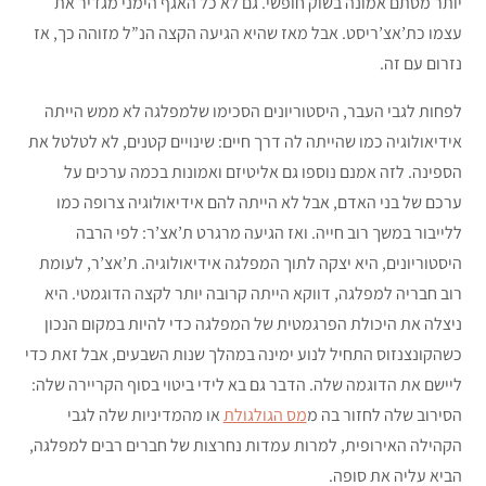
יותר מסתם אמונה בשוק חופשי. גם לא כל האגף הימני מגדיר את
עצמו כת’אצ’ריסט. אבל מאז שהיא הגיעה הקצה הנ”ל מזוהה כך, אז
נזרום עם זה.
לפחות לגבי העבר, היסטוריונים הסכימו שלמפלגה לא ממש הייתה
אידיאולוגיה כמו שהייתה לה דרך חיים: שינויים קטנים, לא לטלטל את
הספינה. לזה אמנם נוספו גם אליטיזם ואמונות בכמה ערכים על
ערכם של בני האדם, אבל לא הייתה להם אידיאולוגיה צרופה כמו
ללייבור במשך רוב חייה. ואז הגיעה מרגרט ת’אצ’ר: לפי הרבה
היסטוריונים, היא יצקה לתוך המפלגה אידיאולוגיה. ת’אצ’ר, לעומת
רוב חבריה למפלגה, דווקא הייתה קרובה יותר לקצה הדוגמטי. היא
ניצלה את היכולת הפרגמטית של המפלגה כדי להיות במקום הנכון
כשהקונצנזוס התחיל לנוע ימינה במהלך שנות השבעים, אבל זאת כדי
ליישם את הדוגמה שלה. הדבר גם בא לידי ביטוי בסוף הקריירה שלה:
הסירוב שלה לחזור בה מ
מס הגולגולת
או מהמדיניות שלה לגבי
הקהילה האירופית, למרות עמדות נחרצות של חברים רבים למפלגה,
הביא עליה את סופה.