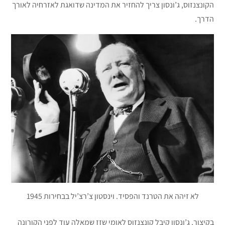
הקונצנזוס, ג’ונסון צריך להחזיר את המדינה שדואגת לאזרחיה לאורך
הדרך.
לא זיהה את הטרנד והפסיד. וינסטון צ’רצ’יל בבחירות 1945
בקיצור, ג’ונסון קיבל קונצנזוס לאומי שזז שמאלה עוד לפני הקורונה