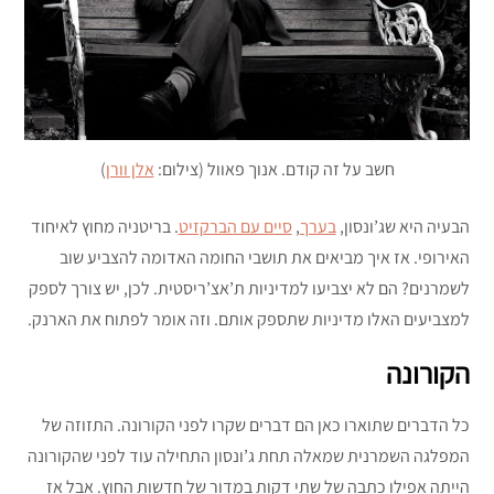
חשב על זה קודם. אנוך פאוול (צילום:
אלן וורן
)
הבעיה היא שג’ונסון,
בערך
,
סיים עם הברקזיט
. בריטניה מחוץ לאיחוד
האירופי. אז איך מביאים את תושבי החומה האדומה להצביע שוב
לשמרנים? הם לא יצביעו למדיניות ת’אצ’ריסטית. לכן, יש צורך לספק
למצביעים האלו מדיניות שתספק אותם. וזה אומר לפתוח את הארנק.
הקורונה
כל הדברים שתוארו כאן הם דברים שקרו לפני הקורונה. התזוזה של
המפלגה השמרנית שמאלה תחת ג’ונסון התחילה עוד לפני שהקורונה
הייתה אפילו כתבה של שתי דקות במדור של חדשות החוץ. אבל אז