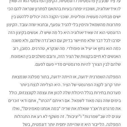
על ציר שנע בין פרגמטיות לדוגמטיות. הקיצון הפרגמטי הוא זה שאין
לו אידיאולוגיה, ושוכניו יפתרו בעיות בהתאם לפתרון שנראה להם הכי
ישים מבחינה מעשית ופוליטית. שוכני הקצה הזה יכולים ללהטט בין
פתרונות מהשמאל והימין בלי להניד עפעף, ובתנאי שזה עובד. הקיצון
הדוגמטי הוא זה שאידיאולוגיה היא כל מה שיש לו. אנשים בקיצון הזה
יסרבו לכל דבר שלא מתיישר בדיוק עם האג’נדה שלהם, ולא משנה
כמה הוא נחוץ או יעיל או פופולרי. מה שנקרא, טהרנים. כמובן, רוב
האנשים לא חיים בקצוות של הציר הזה, ורובם משלבים בין האמונות
שלהם לבין הצורך להיות פרגמטיים מדיי פעם לפעם.
המפלגה השמרנית ידועה, או הייתה ידועה, בתור מפלגה שנמצאת
יותר קרוב לקצה הפרגמטי של הציר. היא הצליחה לנצח ביותר
מערכות בחירות בגלל היכולת שלה לכוון את עצמה לקונצנזוס, כולל
בימים שזה נטה מאוד לשמאל. אם ראיתם “הכתר”, אתם ודאי זוכרים
את מרגרט ת’אצ’ר שואלת את שריה “במה אנחנו מאמינים?”, ואלו
עונים לה שב”שמרנות” ו”יציבות”. זה משקף לא רע את התנהלות
המפלגה. הלייבור היא זו שהייתה יחסית יותר דוגמטית, בשל