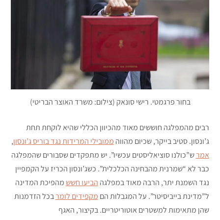
בחור פרגמטי. רישי סונאק (צילום: משרד האוצר הבריטי)
רבים מהמפלגה חוששים מאוד מהכיוון הכללי שהיא לוקחת תחת
ג’ונסון. סטיב בייקר, שכיום מהווה
ממובילי המרידות נגד בוריס ג’ונסון
,
אמר
ש”כולנו סוציאליסטים עכשיו”. יש מתפקדים שסבורים שהמפלגה
כבר לא “שמרנית מהבחינה הכלכלית”. כשג’ונסון הכריז על הקמפיין
נגד השמנת יתר, הרבה מאוד במפלגה
הביעו חשש
מהפיכת המדינה
ל”מדינת בייביסיטר”. על המגבלות הם
מקפידים לומר
בכל הזדמנות
שהן מתאימות למשטרים אוטוריטריים. בקיצור, האגף