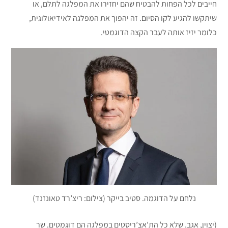
חייבים לכל הפחות להבטיח שהם יחזירו את המפלגה לתלם, או
שיתקשו להגיע לקו הסיום. זה יהפוך את המפלגה לאידיאולוגית,
כלומר יזיז אותה לעבר הקצה הדוגמטי.
נלחם על הדוֺגמה. סטיב בייקר (צילום: ריצ’רד טאונזנד)
(יצוין, אגב, שלא כל הת’אצ’ריסטים במפלגה הם דוגמטים. שר