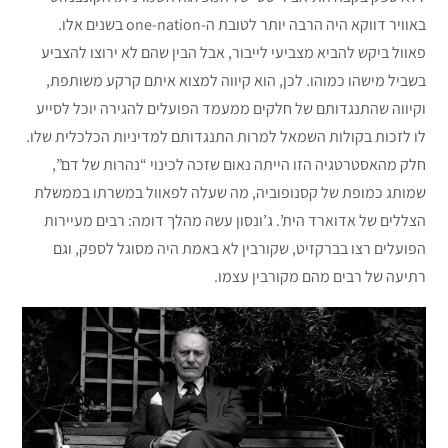
באוויר דווקא היה הרבה יותר לטובת ה-one-nation בשנים אלו.
פאוול ביקש להביא מצביעי לייבור, אבל הבין שהם לא ירוצו להצביע
בשביל מישהו כמוהו. לכן, הוא קיווה למצוא איתם קרקע משותפת,
וקיווה שהתנגדותם של חלקים ממעמד הפועלים להגירה יוכל לסייע
לו לזכות בקולות השמאל למרות התנגדותם למדיניות הכלכלית שלו.
חלק מהאסטרטגיה הזו הייתה נאום שזכה לכינוי “נהרות של דם”,
שמותג כמופת של קסנופוביה, מה שעלה לפאוול במשרתו בממשלת
הצללים של אדוארד הית’. ג’ונסון עשה מהלך דומה: רבים מעיירות
הפועלים רצו בברקזיט, שקורבין לא באמת היה מסוגל לספק, וגם
רתיעה של רבים מהם מקורבין עצמו.