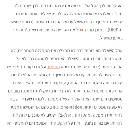
העיקריות לכך שת’אצ’ר מצאה את עצמה מודחת, לכך שתחת ג’ון
מייג’ור ואלו שבאו אחריו המפלגה סבלה מפיצולים, אחת הסיבות
שדייוויד קמרון הבטיח משאל עם על החברות באיחוד (בנוסף לחשש
מ-UKIP), וכמובן מה ש
חיסל
את הקריירה הפוליטית של ת’רזה מיי
באופן משפיל.
אבל השאלה האירופית כבר לא מפצלת את המפלגה השמרנית, לא
מעט בזכות בוריס ג’ונסון. השאלה האירופית למעשה כבר לא על
הפרק כמעט (למרות שדייוויד פרוסט
התפטר
על גם רקע זה). אבל יש
עוד נושאים להיות חלוקים עליהם. במשך כמה עשורים הת’אצ’ריזם
שלט בכיפה השמרנית (מן הסתם, עם קצת ניואנסים. ת’אצ’ר יש רק
אחת), והניסיונות לאתגר אותו לא הצליחו בדיוק להזיז אותו. במובנים
מסוימים זו נהייתה האידיאולוגיה של המפלגה, למרות שעדיין יש בה
לא מעט תומכי מדיניות one-nation. כעת, כשנראה שמישהו מנסה
להזיז את המפלגה מהקו הזה, הת’אצ’ריסטים לא מוכנים לתת לזה
לקרות. אם בוריס ג’ונסון יודח על הרקע הזה, המועמדים להחליפו יהיו