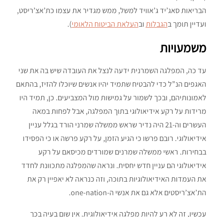
הבריאות סאג’יד ג’אוויד למשל, ממש מגדיר את עצמו כת’אצ’ריסט,
ועדיין תומך ב
הגבלות
וב
העלאת הביטוח הלאומי
).
משמעויות
עד כה, המפלגה השמרנית ידעה לנצל את העובדה שיש בה את שני
האגפים הנ”ל כדי להבטיח שתמיד יהיו אנשים שיוכלו להזיז, בהתאם
לאמונותיהם, ובכך לשמור על גמישות מול המצביעים. כן, תמיד היו
מרידות על רקע אידיאולוגי בתוך המפלגה, אבל לפחות במאה
העשרים וה-21 היה נדיר שראש ממשלה שמרני הורד בגלל עניין
אידיאולוגי. רובם פרשו כי הגיע הזמן, על רקע פרשה או כי הפסידו
בבחירות. ראשי ממשלה שמרנים שמורדים מכיסאם על רקע
אידיאולוגי הם עניין חדש יחסית. ונראה שהמפלגה מתכוונת לחדד
את העמדות האידיאולוגיות בתוכה, וזה כנראה לא יאפיין רק את
הת’אצ’ריסטים אלא גם את אנשי ה-one-nation.
עכשיו, זה לא רע להיות מפלגה אידיאולוגית. אין שום בעיה בכך