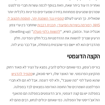
ואחריה זז עוד ביתר שאת, וזאת בנוסף לכמה עשרות חברי פרלמנט
שמרנים שמגיעים ממחוזות בחירה שמעדיפים מדיניות כלכלית יותר
שמאלית. כך הגיעו לעולם
קמפיין נגד השמנת יתר
,
תוספת תקצוב ל-
NHS
,
רפורמה בשירות הסיעודי
,
תכנית רכבות
שתחבר בין ערי צפון
אנגליה ועוד. וכמובן, השיא, “
להשוות כלפי מעלה
” (levelling up):
הרעיון שצריך להשוות את ההזדמנויות בכל חלקי המדינה. חלק
מהדברים הוא לא יישם כפי שהבטיח בהתחלה, אבל כבר נגיע לזה.
הקצה הדוגמטי
בוריס ג’ונסון, כפי שאתם יכולים להבין, נמצא על הציר לא מאוד רחוק
מהקיצון הפרגמטי. שר האוצר שלו, רישי סונאק, ש
מקפיד להדגיש
שהוא פועל לפי “מה שעובד”, ולא לפי דוֺגמה. אבל לא הם ולא חברי
הפרלמנט השמרנים של החומה האדומה נמצאים לבד במפלגה.
במפלגה יש גם קצה דוגמטי, ורוב הדוגמטים במפלגה הם מהאגף
הת’אצ’ריסטי של המפלגה. כפי שאתם יכולים לנחש, רבים מהם לא