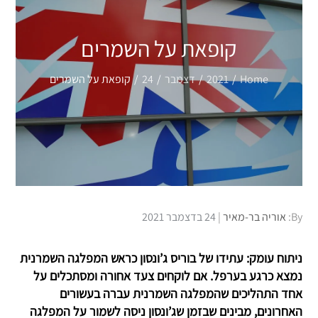
קופאת על השמרים
Home
2021
דצמבר
24
קופאת על השמרים
Posted
By:
אוריה בר-מאיר
24 בדצמבר 2021
on
ניתוח עומק: עתידו של בוריס ג’ונסון כראש המפלגה השמרנית
נמצא כרגע בערפל. אם לוקחים צעד אחורה ומסתכלים על
אחד התהליכים שהמפלגה השמרנית עברה בעשורים
האחרונים, מבינים שבזמן שג’ונסון ניסה לשמור על המפלגה