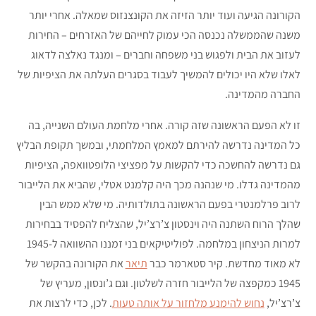
הקורונה הגיעה ועוד יותר הזיזה את הקונצנזוס שמאלה. אחרי יותר
משנה שהממשלה נכנסה הכי עמוק לחייהם של האזרחים – החירות
לעזוב את הבית ולפגוש בני משפחה וחברים – ומנגד נאלצה לדאוג
לאלו שלא היו יכולים להמשיך לעבוד בסגרים העלתה את הציפיות של
החברה מהמדינה.
זו לא הפעם הראשונה שזה קורה. אחרי מלחמת העולם השנייה, בה
כל המדינה נדרשה להירתם למאמץ המלחמתי, ובמשך תקופת הבליץ
גם נדרשה להחשכה כדי להקשות על מפציצי הלופטוואפה, הציפיות
מהמדינה גדלו. מי שנהנה מכך היה קלמנט אטלי, שהביא את הלייבור
לרוב פרלמנטרי בפעם הראשונה בתולדותיה. מי שלא ממש הבין
שהלך הרוח השתנה היה וינסטון צ’רצ’יל, שהצליח להפסיד בבחירות
למרות הניצחון במלחמה. לפוליטיקאים בני זמננו ההשוואה ל-1945
לא מאוד מחדשת. קיר סטארמר כבר
תיאר
את הקורונה בהקשר של
1945 כמקפצה של הלייבור חזרה לשלטון. וגם ג’ונסון, מעריץ של
צ’רצ’יל,
נחוש להימנע מלחזור על אותה טעות
. לכן, כדי לרצות את