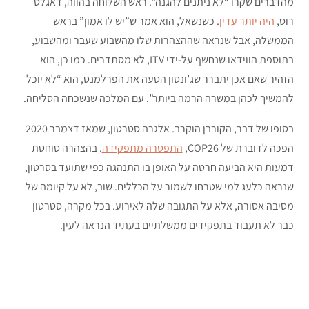
מהדברים שקרו “לא ניתנים להגנה”. ראש השלוחה בהווה, דאגלס
רוס,
היה יותר עדין
. כשנשאל, הוא אמר ש”יש לו אמון” בראש
הממשלה, אבל שנראה שההצהרות שלו מהשבוע שעבר ומהשבוע,
בתוספת הווידאו שנחשף על-ידי ITV, לא מסתדרים. כמו כן, הוא
הזהיר שאם אכן יתברר שג’ונסון הטעה את הפרלמנט, הוא “לא יוכל
להמשיך לכהן במשרה הרמה ביותר”. עם המלכה שנשכחה הסליחה.
בסופו של דבר, הקורבן הוקרב. אלגרה סטרטון, שמאז דצמבר 2020
הפכה לדוברת של COP26,
התפטרה מתפקידה
. בהצהרה סוחטת
דמעות היא הביעה חרטה על האופן בו התנהגה כפי שתועד בסרטון,
שנראה כלעג למי שטרחו לשמור על הכללים. שוב, לא על קיומה של
מסיבה אסורה, אלא על התגובה שלה לאירוע. בכל מקרה, סטרטון
כבר לא תעבוד בתפקידים ממשלתיים בעתיד הנראה לעין.