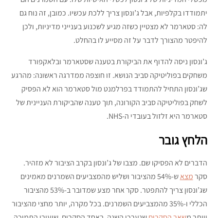
יתמודדו בקלפיות, אבל ג’ונסון צריך ללכת עכשיו. כמובן, זה נוח גם
לה: סטארמר לא מצטיין כשזה מגיע לשכנוע בענייני מדיניות, ולכן
להיפטר מהצורך לדבר על זה מסייע לו בהחלט.
ג’ונסון ניסה להדוף את הביקורת בטענה שסטארמר ובלאקפורד
משחקים בפוליטיקה סביב הנושא. זו חוצפה ממדרגה ראשונה: מהרגע
שג’ונסון התחיל להתמודד בפרלמנט מול סטארמר הוא לא הפסיק
לשחק בפוליטיקה סביב הקורונה, תוך טענה שהביקורת העניינית של
סטארמר היא זלזול בעובדי ה-NHS.
הלחץ גובר
הדברים לא הפסיקו שם. מצבו של ג’ונסון בקרב הציבור לא מזהיר.
סקר
מצא
ש-54% מהציבור ושליש מהמצביעים השמרנים מאמינים
שג’ונסון צריך להתפטר. סקר אחר מצע שמדובר ב-53% מהציבור
הכללי ו-35% מהמצביעים השמרנים. בכל מקרה, יותר מחצי מהציבור
ויותר מ
שאר הסקרים
שנערכו השנה. באחד הסקרים, שיעורי התמיכה