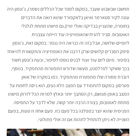
תחשבו שבשבוע שעבר, במקום לספר שכל הכללים נשמרו, ג’ונסון היה
עונה לקיר סטארמר ואיאן בלאקפורד שהוא רואה את הדברים
בחומרה, שהעניין בבדיקה ואולי זורק גם מישהו מתחת לגלגלי
האוטובוס. סביר להניח שהאופוזיציה עוד הייתה עצבנית
ליומיים-שלושה, אבל בזה זה כנראה היה נגמר. במקום זאת, ג’ונסון
סיפק הסברים קלושים שרק דרבנו את האופוזיציה והתקשורת להיאחז
בסיפור. מיום ליום עוד ועוד לבנים נוספו לסיפור, וכעת ג’ונסון חשוד
בכך ששיקר לפרלמנט, מעשה שדורש התפטרות מהתפקיד. בנוסף,
דוברת מסורה שלו מתפטרת מהתפקיד. כמו במקרה של אואן
פטרסון: במקום להתמודד עם המצב הלא נעים, הוא ניסה לחפות על
המצב באופן מגושם, רק הסתבך יותר ונאלץ למרות הכל לזרוק מישהו
מתחת לאוטובוס, בצורה הרבה יותר קשה. שלא לדבר על התסיסה
הפנימית שהוא יוצר במפלגה בכל פעם כזו. פעם אחת זו טעות, בפעם
השנייה לא ניתן להתחיל לתהות אם זה אולי פתולוגי.