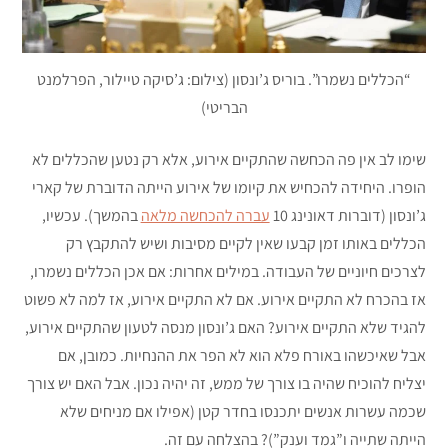
“הכללים נשמרו”. בוריס ג’ונסון (צילום: ג’סיקה טיילור, הפרלמנט
הבריטי)
שימו לב אין פה הכחשה שהתקיים אירוע, אלא רק נטען שהכללים לא
הופרו. היחידה להכחיש את קיומו של אירוע הייתה הדוברת של קארי
ג’ונסון (דוברות דאונינג 10
עברה להכחשה מלאה
בהמשך). עכשיו,
הכללים באותו זמן קבעו שאין לקיים מסיבות ושיש להתקבץ רק
לצרכים חיוניים של העבודה. במילים אחרות: אם אכן הכללים נשמרו,
אז בהכרח לא התקיים אירוע. אם לא התקיים אירוע, אז למה לא פשוט
להגיד שלא התקיים אירוע? האם ג’ונסון מנסה לטעון שהתקיים אירוע,
אבל שאיכשהו באורח פלא הוא לא הפר את ההנחיות. כמובן, אם
יצליח להוכיח שהיה בו צורך של ממש, זה יהיה נכון. אבל האם יש צורך
שכמה עשרות אנשים יתכנסו בחדר קטן (אפילו אם מניחים שלא
הייתה שתייה ו”גמד וענק”)? בהצלחה עם זה.