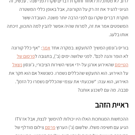
לרוב לא מסתכלת לאחור וחוקרת דברים שקרו לפני שנה”. עכשיו, זה
הגיוני להגיד את זה רק על הקורונה, אבל באופן כללי המשטרה
חוקרת דברים שקרו גם לפני הרבה יותר משנה. העובדה ששר
המשפטים אמר את זה, למרות שהיה אפשר להבין למה התכוון, זיכתה
אותו בלעג.
בוריס ג’ונסון המשיך להתעקש. במקרה אחד
אמר
: “אף כלל קורונה
לא הופר והנה לכם”. לפני שלושה ימים (ב’), בתגובה ל
פרסום של
הטיימס
שהאירוע אורגן על-ידי אנשי השירות הציבורי, ג’ונסון
נשאל
על האירוע. הוא התעקש שהכללים נשמרו. כשנשאל אם הוא חקר את
האירוע, הוא ענה: “שכנעתי את עצמי שהכללים נשמרו כל הזמן”.
סבבה. מה עם לשכנע אותנו?
ראיית הזהב
ההכחשות המגוחכות האלו היו יכולות להימשך לנצח, אבל אז ITV
הגיע עם חשיפה משלו. שלשום (ג’) הערוץ
פרסם
צילום מודלף של