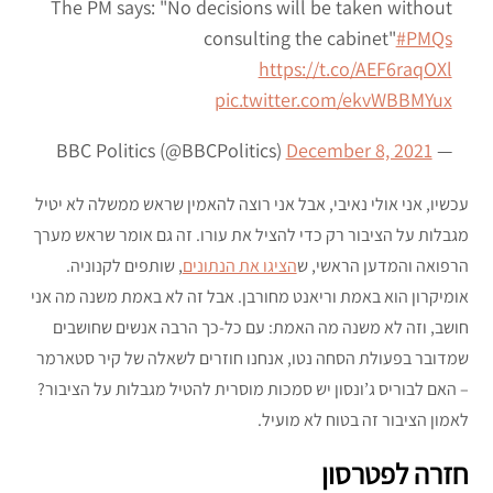
The PM says: "No decisions will be taken without
consulting the cabinet"
#PMQs
https://t.co/AEF6raqOXl
pic.twitter.com/ekvWBBMYux
December 8, 2021
— BBC Politics (@BBCPolitics)
עכשיו, אני אולי נאיבי, אבל אני רוצה להאמין שראש ממשלה לא יטיל
מגבלות על הציבור רק כדי להציל את עורו. זה גם אומר שראש מערך
הרפואה והמדען הראשי, ש
הציגו את הנתונים
, שותפים לקנוניה.
אומיקרון הוא באמת וריאנט מחורבן. אבל זה לא באמת משנה מה אני
חושב, וזה לא משנה מה האמת: עם כל-כך הרבה אנשים שחושבים
שמדובר בפעולת הסחה נטו, אנחנו חוזרים לשאלה של קיר סטארמר
– האם לבוריס ג’ונסון יש סמכות מוסרית להטיל מגבלות על הציבור?
לאמון הציבור זה בטוח לא מועיל.
חזרה לפטרסון