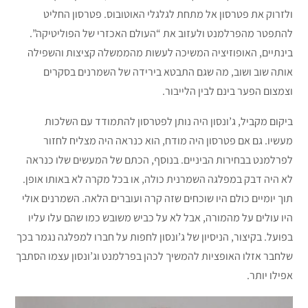
ולזרוק את פטרסון אל מתחת לגלגלי האוטובוס. פטרסון החליט
להתפטר מהפרלמנט ולעזוב את “העולם האכזרי של הפוליטיקה”.
בינתיים, האופוזיציה המשיכה לעשות מהממשלה קציצות והשפילה
אותה שוב ושוב, מה שגם התבטא בירידה של השמרנים בסקרים
וצמצום הפער בינם לבין הלייבור.
ביקום מקביל, ג’ונסון היה נותן לפטרסון להתמודד עם השלכות
מעשיו. גם אם פטרסון היה מודח, הוא כנראה היה מצליח לחזור
לפרלמנט בבחירות הביניים. בנוסף, הכתם של המעשים שלו כנראה
לא היה דבק במפלגה השמרנית כולה, או בכל מקרה לא באותו אופן.
תוך יומיים כולם היו שוכחים שזה קרה ועוברים הלאה. השמרנים אולי
היו עולים על מהמורה, אבל לא על כביש משובש כמו שהם עלו עליו
בפועל. בקיצור, הניסיון של ג’ונסון לחפות על חברו למפלגה נגמר בכך
שלחבר אזלו האופציות להמשיך לכהן בפרלמנט וג’ונסון עצמו הסתבך
אפילו יותר.