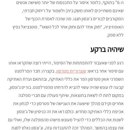
ה-6” בתוקף, כלומר איסור על התכנסות של יותר משישה אנשים
שאינם משתייכים לאותו משק בית) ולשמור על ריחוק חברתי,
המקורבים לבוריס ג’ונסון חגגו. מה שזכה לאמרת הכנף של
האופוזיציה, “חוק אחד להם וחוק אחר לכל השאר”. פוטנציאל נפיץ
ללא ספק.
שיהיה ברקע
רגע לפני שאעבור להתפתחות של הסיפור, הייתי רוצה שתקראו אותו
עם סיפור אחר בראש:
שערוריית פטרסון
. בקצרה: חבר הפרלמנט
השמרני אואן פטרסון הפר את כללי האתיקה, ובהתאם ועדת האתיקה
קבעה לו עונש שהיה עשוי להביא להדחתו מהפרלמנט. בוריס ג’ונסון,
במקום לתת לו לשאת בתוצאות, שיתף פעולה עם חברי מפלגה
אחרים וקידם מהלך שישעה את הענישה של פטרסון כדי לבחון את
אכיפת כללי האתיקה מחדש. כולם ראו את זה כניסיון של ג’ונסון
לשנות את הכללים כדי להציל מעונש מישהו מהמפלגה שלו, ואולי גם
את עצמו בהמשך. המהלך זכה להתנגדות עזה, וג’ונסון נאלץ לסגת