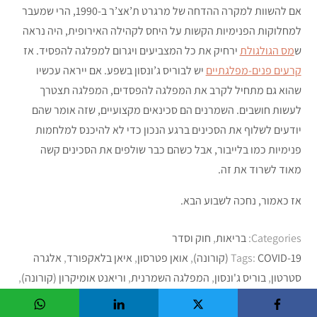
אם להשוות למקרה ההדחה של מרגרט ת’אצ’ר ב-1990, הרי שמעבר
למחלוקות הפנימיות הקשות על היחס לקהילה האירופית, היה נראה
ש
מס הגולגולת
ירחיק את כל המצביעים ויגרום למפלגה להפסיד. אז
קרעים פנים-מפלגתיים
יש לבוריס ג’ונסון בשפע. אם ייראה עכשיו
שהוא גם מתחיל לקרב את המפלגה להפסדים, המפלגה תצטרך
לעשות חושבים. השמרנים הם סכינאים מקצועיים, שזה אומר שהם
יודעים לשלוף את הסכינים ברגע הנכון כדי לא להיכנס למלחמות
פנימיות כמו בלייבור, אבל כשהם כבר שולפים את הסכינים קשה
מאוד לשרוד את זה.
אז כאמור, נחכה לשבוע הבא.
Categories:
בריאות
,
חוק וסדר
COVID-19 (קורונה)
Tags:
,
אואן פטרסון
,
איאן בלאקפורד
,
אלגרה
סטרטון
,
בוריס ג'ונסון
,
המפלגה השמרנית
,
וריאנט אומיקרון (קורונה)
,
חג המולד
,
פארטיגייט
,
קיר סטארמר