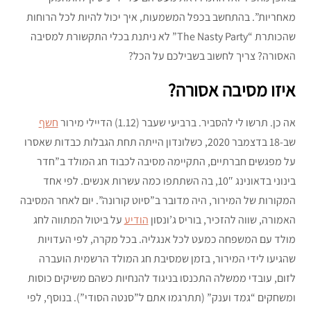
מאחריות”. בהתחשב בכפל המשמעות, איך יכול להיות לכל הרוחות
שהכותרת “The Nasty Party” לא ניתנת בכלי התקשורת למסיבה
האסורה? צריך לחשוב בשבילכם על הכל?
איזו מסיבה אסורה?
אה כן. תרשו לי להסביר. ברביעי שעבר (1.12) הדיילי מירור
חשף
שב-18 בדצמבר 2020, כשלונדון הייתה תחת הגבלות כבדות שאסרו
על מפגשים חברתיים, התקיימה מסיבה לכבוד חג המולד ב”חדר
בינוני בדאונינג 10″, בה השתתפו כמה עשרות אנשים. לפי אחד
המקורות של המירור, היה מדובר ב”סיוט קורונה”. יום לאחר המסיבה
האמורה, שווה להזכיר, בוריס ג’ונסון
הודיע
על ביטול המתווה לחג
מולד עם המשפחה כמעט לכל אנגליה. בכל מקרה, לפי העדויות
שהגיעו לידי המירור, בזמן שמסיבת חג המולד הרשמית הועברה
לזום, עובדי ממשלה התכנסו בניגוד להנחיות כשהם משיקים כוסות
ומשחקים “גמד וענק” (תתרגמו אתם ל”סנטה הסודי”). בנוסף, לפי