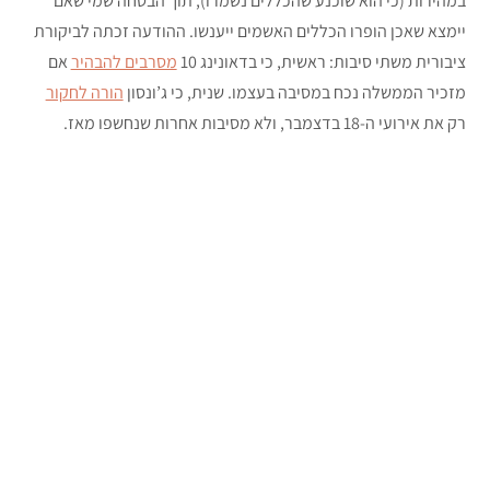
במהירות (כי הוא שוכנע שהכללים נשמרו), תוך הבטחה שמי שאם
יימצא שאכן הופרו הכללים האשמים ייענשו. ההודעה זכתה לביקורת
ציבורית משתי סיבות: ראשית, כי בדאונינג 10
מסרבים להבהיר
אם
מזכיר הממשלה נכח במסיבה בעצמו. שנית, כי ג’ונסון
הורה לחקור
רק את אירועי ה-18 בדצמבר, ולא מסיבות אחרות שנחשפו מאז.