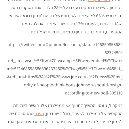
בג’ונסון להישאר בתפקידו עמדו על 28% בלבד. אחד הסקרים האלו
גם מצא ש-63% לא האמינו לטענותיו של בוריס ג’ונסון בנוגע לאירועי
ה-18 בדצמבר, לעומת 12% בלבד שכן האמינו. אם לקצר את
המספרים, התמיכה בג’ונסון נמצאת בחתיכת שפל רציני.
https://twitter.com/OpiniumResearch/status/146859858689
6232450?
ref_src=twsrc%5Etfw%7Ctwcamp%5Etweetembed%7Ctwter
m%5E1468598586896232450%7Ctwgr%5E%7Ctwcon%5Es1_
&ref_url=https%3A%2F%2Fwww.joe.co.uk%2Fnews%2Fmaj
ority-of-people-think-boris-johnson-should-resign-
according-to-new-poll-305110
במקביל, ג’ונסון המשיך לחטוף אש ממפלגתו שלו. ראשת השלוחה
הסקוטית של המפלגה לשעבר, רות’ דייווידסון,
טענה
שהניסיונות של
ג’ונסון לכפר על הכל בחקירה היו “פתטיים”. עוד היא טענה שאף אחד