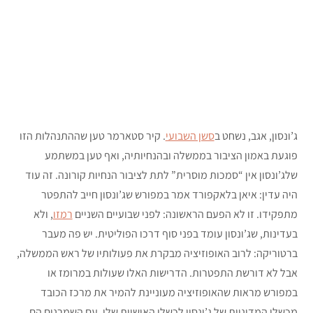
ג’ונסון, אגב, נשחט ב
סשן השבועי
. קיר סטארמר טען שההתנהלות הזו
פוגעת באמון הציבור בממשלה ובהנחיותיה, ואף טען במשתמע
שלג’ונסון אין “סמכות מוסרית” לתת לציבור הנחיות קורונה. זה עוד
היה עדין: איאן בלאקפורד אמר במפורש שג’ונסון חייב להתפטר
מתפקידו. זו לא הפעם הראשונה: לפני שבועיים השניים
רמזו
, ולא
בעדינות, שג’ונסון עומד בפני סוף דרכו הפוליטית. יש פה מעבר
ברטוריקה: לרוב האופוזיציה מבקרת את פעולותיו של ראש הממשלה,
אבל לא דורשת התפטרות. הדרישות האלו שעולות במרומז או
במפורש מראות שהאופוזיציה מעוניינת להמיר את מרכז הכובד
מכשלי המדיניות של ג’ונסון לכשלי האישיות שלו. עם השמרנים הם