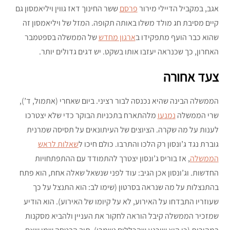
אגב, במקביל הדיילי מירור
פרסם
ששר החינוך דאז גווין ויליאמסון גם
קיים מסיבת חג מולד משלו באותה תקופה. המזל של ויליאמסון זה
שהוא כבר הועף מתפקידו ב
ארגון מחדש
של הממשלה בספטמבר
האחרון, כך שכנראה יעזבו אותו בשקט. יש דגים גדולים יותר.
צעד אחורה
הממשלה הבינה שהיא נכנסה לבור רציני. ביום שאחרי (אתמול, ד’),
שרי הממשלה
נמנעו
מלהתארח בתכניות הבוקר כדי שלא יצטרכו
לענות על מה שקרה. הציוצים של העיתונאים על תסיסה שמרנית
גוברת נגד ג’ונסון רק הלכו והתרבו. כולם חיכו ל
שאלות לראש
הממשלה
, אז בוריס ג’ונסון יצטרך להתמודד עם ההתפתחויות
החדשות. וג’ונסון אכן הגיב: עוד לפני שנשאל שאלה אחת, הוא פתח
בהתנצלות על מה שנראה בסרטון (שימו לב: הוא התנצל על כך
שעוזריו התבדחו על האירוע, לא על קיומו של האירוע). הוא הודיע
שמזכיר הממשלה קיבל הוראה לחקור את העניין ולהביא מסקנות