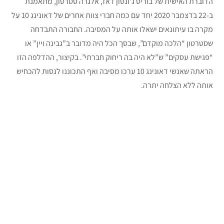
הדוברת האישית של בוריס ג’ונסון דאז, אלגרה סטרטון, מתאמנת
ב-22 בדצמבר 2020 יחד עם כמה חברי צוות אחרים של דאונינג 10 על
מקרה בו עיתונאים ישאלו אותה על המסיבה. החבורה התבדחה
שסטרטון “הלכה מוקדם”, שבסך הכל היה מדובר ב”גבינה ויין” או
“פגישת עסקים” ש”לא היה בה ריחוק חברתי”. בקיצור, ההדלפה הזו
הראתה שאנשי דאונינג 10 ערכו מסיבה ואף התכוננו לנסות להכחיש
אותה ללא הצלחה יתרה.