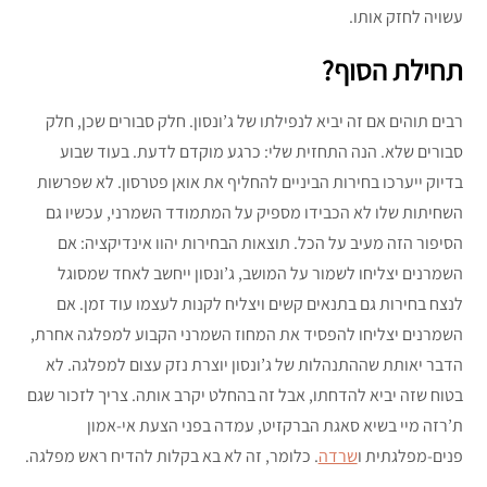
עשויה לחזק אותו.
תחילת הסוף?
רבים תוהים אם זה יביא לנפילתו של ג’ונסון. חלק סבורים שכן, חלק
סבורים שלא. הנה התחזית שלי: כרגע מוקדם לדעת. בעוד שבוע
בדיוק ייערכו בחירות הביניים להחליף את אואן פטרסון. לא שפרשות
השחיתות שלו לא הכבידו מספיק על המתמודד השמרני, עכשיו גם
הסיפור הזה מעיב על הכל. תוצאות הבחירות יהוו אינדיקציה: אם
השמרנים יצליחו לשמור על המושב, ג’ונסון ייחשב לאחד שמסוגל
לנצח בחירות גם בתנאים קשים ויצליח לקנות לעצמו עוד זמן. אם
השמרנים יצליחו להפסיד את המחוז השמרני הקבוע למפלגה אחרת,
הדבר יאותת שההתנהלות של ג’ונסון יוצרת נזק עצום למפלגה. לא
בטוח שזה יביא להדחתו, אבל זה בהחלט יקרב אותה. צריך לזכור שגם
ת’רזה מיי בשיא סאגת הברקזיט, עמדה בפני הצעת אי-אמון
פנים-מפלגתית ו
שרדה
. כלומר, זה לא בא בקלות להדיח ראש מפלגה.