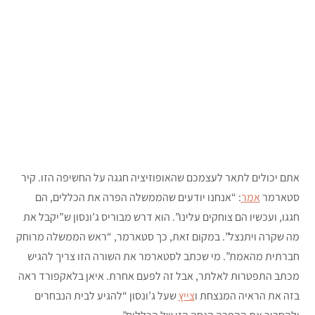
אתם יכולים לתאר לעצמכם שהאופוזיציה חגגה על החשיפה הזו. קיר
סטארמר
אמר
: “אנחנו יודעים שהממשלה הפרה את הכללים, הם
חגגו, ועכשיו הם צוחקים עלינו”. הוא דרש מבוריס ג’ונסון ש”יקבל את
מה שקרה ויתנצל”. במקום זאת, כך סטארמר, “ראש הממשלה מרוחק
חברתית מהאמת”. מי שכתב לסטארמר את השורה הזו צריך להגיש
מכתב התפטרות לאלתר, אבל זה לפעם אחרת. איאן בלאקפורד ראה
בזה את הראיה המנצחת ו
צייץ
שעל ג’ונסון “להגיע לבית הנבחרים