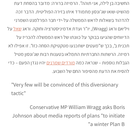
החשיבה בן לילה, אני תוהה”. הרמיזה ברורה: מדובר בהסחת דעת
מהשיט-שואו שג’ונסון מתמודד איתו בזירה הפוליטית. הדבר זכה
להדהוד בשאלות לראש הממשלה על-ידי חבר הפרלמנט השמרני
ויליאם וראג (Wragg), יו”ר ועדת אדמיניסטרציה וחוקה. וראג
שאל
על
הדיווחים שהגיעו בבוקר על כוונתו של ראש הממשלה להכריז על
תכנית ב’, בכך ש”מעטים ישתכנעו מטקטיקת הסחה כזו”. זו אפילו לא
רמיזה. הרשתות החברתיות התמלאו בטענות רבות שג’ונסון מטיל
הגבלות נוספות – שנראה כמה
מורדים שמרנים
יהיו נגדן הפעם – כדי
להסיח את הדעת מהסיפור החם של השבוע.
"Very few will be convinced of this diversionary
tactic"
Conservative MP William Wragg asks Boris
Johnson about media reports of plans "to initiate
a winter Plan B"