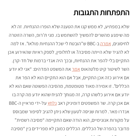
התפתחות התגובות
שלא במפתיע, לא ממש קנו את הטענה שלא הופרו ההנחיות. זה לא
מה שימנע מהשרים להמשיך להשתמש בו. מגי ת’רופ, השרה הזוטרה
לחיסונים,
אמרה
ב-BBC ש”הובטח לי שכל ההנחיות מולאו”. אז למה
לא להגיד שלא הייתה מסיבה? או לחלופין, לספק ראיות שהאירוע אכן
התקיים בלי להפר את ההנחיות, ובכך היה אגדי ברמות של חד-קרן.
השר לשיטור קיט מלטהאוס
אמר
את המשפט המדהים: “אני לא יודע
אם אירוע כזה אכן התקיים, אבל אם הוא התקיים הוא לא הפר את
הכללים”. זו אמירה מאוד מטומטמת, מהסיבה הפשוטה שאם הוא לא
יודע אם אירוע כלשהו קרה, זה מגוחך להניח שהוא יודע מה קרה בו
אם אכן קרה. שר המשפטים דומיניק ראב
נלחץ
על-ידי מראיין ה-BBC
אנדרו מאר. למרות שניסה לטעון שלא ניתן להגיב לסיפור שמבוסס
על מקורות אנונימיים, הוא הודה שאם התקיימה “מסיבה רשמית”
מדובר בהפרה של הכללים. הכללים כמובן לא מפרידים בין “מסיבה