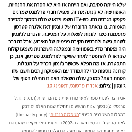
שלא הייתה מסיבה, ואם הייתה אז היא לא הפרה את ההנחיות.
האופוזיציה לא קנתה את זה, ואפילו חברי פרלמנט שמרנים
פקפקו בגרסה הזו. כש-ITV חשפו וידאו שצולם בסמוך למסיבה
האמורה, בו נראתה הדוברת של ג’ונסון דאז אלגרה סטרטון
מתאמנת כיצד לענות לשאלות על המסיבה. זה גרם לג’ונסון
לשנות גישה ולהבטיח חקירה פנימית של האירוע. אבל זה כבר
היה מאוחר מדי: באופוזיציה ובמפלגה השמרנית נשמעו קולות
שקראו לו להתפטר לאחר ששיקר לפרלמנט. סטרטון, אגב, כן
התפטרה. אז מה הפלא שכאשר ג’ונסון הכריז על הגבלות
קורונה נוספות כדי להתמודד עם האומיקרון, רבים חשבו שזו
הסחת דעת? כמו כן, עולה השאלה האם זו תחילת הסוף של
ג’ונסון | צילום:
אנדרו פרסונס, דאונינג 10
אני רוצה לפנות מפה למערכות העיתונים הבריטיות (תתקינו גוגל
טרנסלייט): בסוף שנות התשעים ותחילת שנות האלפיים דבק
במפלגה השמרנית הכינוי “
המפלגה הנבזית
” (the nasty party),
לאור מה שת’רזה מיי תיארה ב-2002 כ”מספר פוליטיקאים שהתנהגו
באופן מחפיר ואז החמירו את מעשיהם על-ידי ניסיון להתחמק