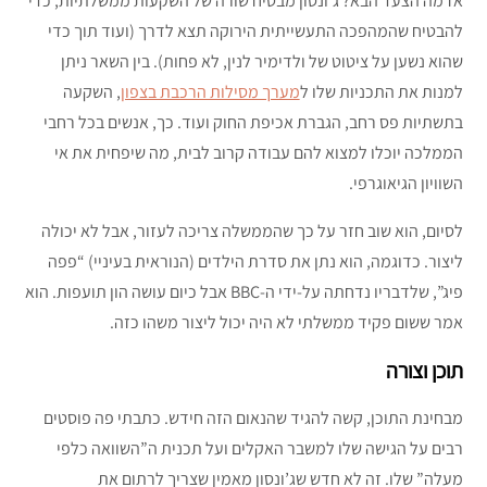
אז מה הצעד הבא? ג’ונסון מבטיח שורה של השקעות ממשלתיות, כדי
להבטיח שהמהפכה התעשייתית הירוקה תצא לדרך (ועוד תוך כדי
שהוא נשען על ציטוט של ולדימיר לנין, לא פחות). בין השאר ניתן
למנות את התכניות שלו ל
מערך מסילות הרכבת בצפון
, השקעה
בתשתיות פס רחב, הגברת אכיפת החוק ועוד. כך, אנשים בכל רחבי
הממלכה יוכלו למצוא להם עבודה קרוב לבית, מה שיפחית את אי
השוויון הגיאוגרפי.
לסיום, הוא שוב חזר על כך שהממשלה צריכה לעזור, אבל לא יכולה
ליצור. כדוגמה, הוא נתן את סדרת הילדים (הנוראית בעיניי) “פפה
פיג”, שלדבריו נדחתה על-ידי ה-BBC אבל כיום עושה הון תועפות. הוא
אמר ששום פקיד ממשלתי לא היה יכול ליצור משהו כזה.
תוכן וצורה
מבחינת התוכן, קשה להגיד שהנאום הזה חידש. כתבתי פה פוסטים
רבים על הגישה שלו למשבר האקלים ועל תכנית ה”השוואה כלפי
מעלה” שלו. זה לא חדש שג’ונסון מאמין שצריך לרתום את