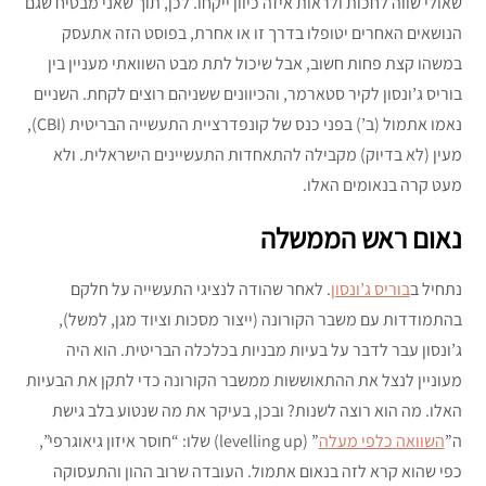
שאולי שווה לחכות ולראות איזה כיוון ייקחו. לכן, תוך שאני מבטיח שגם
הנושאים האחרים יטופלו בדרך זו או אחרת, בפוסט הזה אתעסק
במשהו קצת פחות חשוב, אבל שיכול לתת מבט השוואתי מעניין בין
בוריס ג’ונסון לקיר סטארמר, והכיוונים ששניהם רוצים לקחת. השניים
נאמו אתמול (ב’) בפני כנס של קונפדרציית התעשייה הבריטית (CBI),
מעין (לא בדיוק) מקבילה להתאחדות התעשיינים הישראלית. ולא
מעט קרה בנאומים האלו.
נאום ראש הממשלה
נתחיל ב
בוריס ג’ונסון
. לאחר שהודה לנציגי התעשייה על חלקם
בהתמודדות עם משבר הקורונה (ייצור מסכות וציוד מגן, למשל),
ג’ונסון עבר לדבר על בעיות מבניות בכלכלה הבריטית. הוא היה
מעוניין לנצל את ההתאוששות ממשבר הקורונה כדי לתקן את הבעיות
האלו. מה הוא רוצה לשנות? ובכן, בעיקר את מה שנטוע בלב גישת
ה”
השוואה כלפי מעלה
” (levelling up) שלו: “חוסר איזון גיאוגרפי”,
כפי שהוא קרא לזה בנאום אתמול. העובדה שרוב ההון והתעסוקה