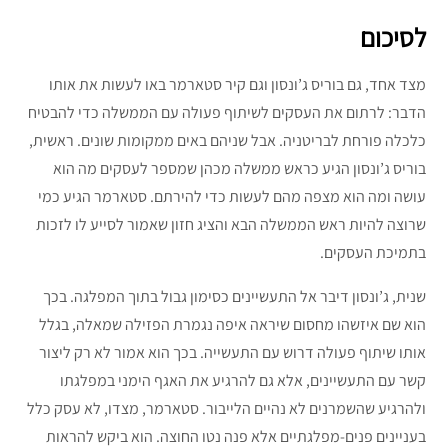
לסיכום
מצד אחד, גם בוריס ג’ונסון וגם קיר סטארמר באו לעשות את אותו
הדבר: לרתום את העסקים לשיתוף פעולה עם הממשלה כדי להבטיח
כלכלה פורחת לבריטניה. אבל שניהם באים ממקומות שונים. ראשית,
בוריס ג’ונסון הגיע כראש ממשלה מכהן שמספר לעסקים מה הוא
עושה ומה הוא מצפה מהם לעשות כדי להירתם. סטארמר הגיע כמי
שרוצה להיות ראש הממשלה הבא והציג חזון שאמור לסייע לו לזכות
בתמיכת העסקים.
שנית, ג’ונסון דיבר אל התעשיינים כסימון גבול בתוך המפלגה. בכך
הוא שם איזשהו מחסום שיראה איפה נגמרת הפזילה שמאלה, בגלל
אותו שיתוף פעולה דרוש עם התעשייה. בכך הוא אמור לא רק ליצור
קשר עם התעשיינים, אלא גם להרגיע את האגף הימני במפלגתו
ולהרגיע שהשמרנים לא נהיים הלייבור. סטארמר, מצדו, לא עסק כלל
בעניינים פנים-מפלגתיים אלא פנה נטו החוצה. הוא ביקש להראות