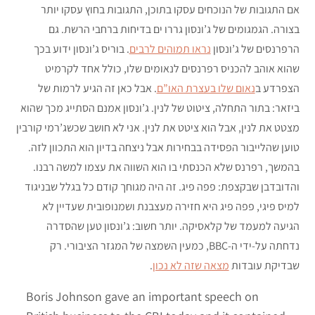
אם התגובות של הנוכחים עסקו בתוכן, התגובות בחוץ עסקו יותר
בצורה. הגמגומים של ג’ונסון גררו ים בדיחות ברחבי הרשת. גם
הרפרנסים של ג’ונסון
נראו תמוהים לרבים
. בוריס ג’ונסון ידוע בכך
שהוא אוהב להכניס רפרנסים לנאומים שלו, כולל אחד לקרמיט
הצפרדע ב
נאום שלו בעצרת האו”ם
. אבל כאן זה הגיע לרמות של
ביזאר: בתור התחלה, ציטוט של לנין. ג’ונסון אמנם הסתייג מכך שהוא
מצטט את לנין, אבל הוא ציטט את לנין. אני לא חושב שכשג’רמי קורבין
טוען שהלייבור הפסידה בבחירות אבל ניצחה בדיון הוא התכוון לזה.
בהמשך, רפרנס שלא הכנסתי בו הוא השווה את עצמו למשה רבנו.
והדובדבן שבקצפת: פפה פיג. זה היה מגוחך קודם כל בגלל שבניגוד
למיס פיגי, פפה פיג היא חזירה מעצבנת ושמנופובית שעדיין לא
הגיעה למעמד של קלאסיקה. יותר חשוב: ג’ונסון טען שהסדרה
נדחתה על-ידי ה-BBC, כמעין השמצה של המגזר הציבורי. רק
שבדיקת עובדות
מצאה שזה לא נכון
.
Boris Johnson gave an important speech on