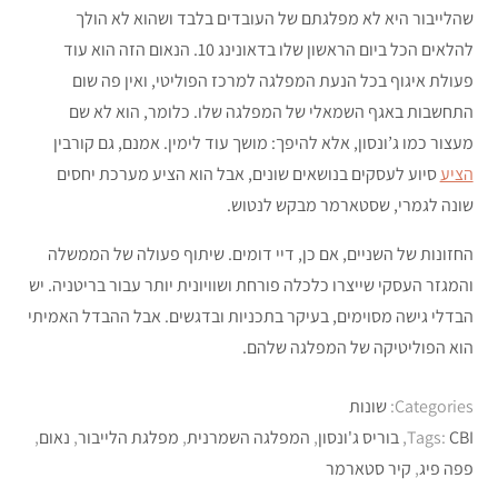
שהלייבור היא לא מפלגתם של העובדים בלבד ושהוא לא הולך
להלאים הכל ביום הראשון שלו בדאונינג 10. הנאום הזה הוא עוד
פעולת איגוף בכל הנעת המפלגה למרכז הפוליטי, ואין פה שום
התחשבות באגף השמאלי של המפלגה שלו. כלומר, הוא לא שם
מעצור כמו ג’ונסון, אלא להיפך: מושך עוד לימין. אמנם, גם קורבין
הציע
סיוע לעסקים בנושאים שונים, אבל הוא הציע מערכת יחסים
שונה לגמרי, שסטארמר מבקש לנטוש.
החזונות של השניים, אם כן, דיי דומים. שיתוף פעולה של הממשלה
והמגזר העסקי שייצרו כלכלה פורחת ושוויונית יותר עבור בריטניה. יש
הבדלי גישה מסוימים, בעיקר בתכניות ובדגשים. אבל ההבדל האמיתי
הוא הפוליטיקה של המפלגה שלהם.
Categories:
שונות
CBI
Tags:
,
בוריס ג'ונסון
,
המפלגה השמרנית
,
מפלגת הלייבור
,
נאום
,
פפה פיג
,
קיר סטארמר