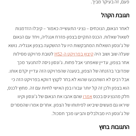
פעם, זה בעיקר מביך.
תגובת הקהל
לאחר הנאום, הנוכחים – נציגי התעשייה כאמור – קיבלו הזדמנות
לשאול שאלות. הכנס התקיים בצפון-מזרח אנגליה, ויחד עם הנאום
של ג’ונסון השאלות המתבקשות היו על ההשקעה בצפון אנגליה. נושא
שעלה שוב ושוב היה
קיצוץ בפרויקט ה-HS2
לטובת פרויקט מסילות
אחר בצפון, עדיין שאפתני אבל פחות. ג’ונסון ניסה להתנער מכך
שמדובר בהזנחה של הצפון, בטענה שהפרויקט הזה עדיין יקדם אותו.
אבל רבים לא השתכנעו שהוא לא בחר לקצץ דווקא בפרויקט הזה כי
הוא בצפון ולכן זה קל יותר עבורו בפן האישי לחיות עם זה. מחוץ לכנס,
חלק מהנציגים בכנס
אמרו
שהם אהבו את הנאום של ג’ונסון וקיוו
שיראו גם מעשים שיביאו לפיתוחו של הצפון. אחרים אמרו שהמסרים
של ג’ונסון היו מבולבלים והביעו מכך תסכול.
התגובות בחוץ