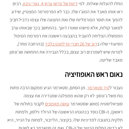
החלו להעלות שאלות. לפי
דיווח של פרשן ערוץ 4, גארי גיבון
, רבים
ראו אותו מאבד את המוג’ו שלו. כבר לא הפרפורמר המצטיין, שידע
להפוך את חוסר הפורמליות שלו ואת התצוגה שלו עצמו כדביל חביב
למאגר קולות, אלא מישהו שאורו דועך. בהתחשב בכך שבאותו ערב
הממשלה הצליחה להעביר בהצבעה ראשונה את רפורמת הטיפול
הסיעודי שלה ב
רוב של 26 חברי פרלמנט בלבד
(בהרחבה מחר),
למרות שיש לשמרנים רוב עצום, בכלל הגבירה את התחושה שג’ונסון
מאבד שליטה.
נאום ראש האופוזיציה
נעבור ל
קיר סטארמר
. מן הסתם, סטארמר הגיע ממקום הרבה פחות
נוח משל ג’ונסון: לא רק שהוא ממפלגה שמגדירה את עצמה
סוציאליסטית (מושג שסטארמר
עושה מאמצים
לקבור בחולות של
ראשון), ה-CBI נוסד בכהונתו הראשונה של הרולד וילסון, ולפחות
חלקית בתגובה למדיניות שלו. בקיצור, הלייבור, לפחות על הנייר, היא
לא בדיוק החלום הרטוב של ה-CBI. ואת זה סטארמר בא לשנות.