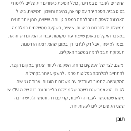
החסרים לעובדים במדינה, כולל הפיכת כישורים דיגיטליים ללימודי
בסיס בבית הספר יחד עם קריאה, כתיבה וחשבון. חמישית, ביטול
הארנונה לעסקים והחלפתה במס הוגן יותר. שישית, מתן יותר חוזים
ממשלתיים לחברות בריטיות. שישית, השקעה ממשלתית במלחמה
במשבר האקלים באופן שייצור עוד מקומות עבודה. הוא גם השווה את
עצמו למישהו, אבל רק לג’ו ביידן, במובן שהוא רואה הזדמנות
תעסוקתית במלחמה במשבר האקלים.
ומשם, לצד של העסקים בחוזה. השקעה לטווח הארוך במקום הקצר.
להתחייב למלחמה בפליטות פחמן. להשקיע יותר בקהילות
המקומיות. לתמוך בעובדים עם משכורות הוגנות ועבודה גמישה.
לסיום, הוא אמר שגם בשמה של מפלגת הלייבור וגם בזה של ה-CBI יש
משהו שמתקשר לעבודה (לייבור, קרי עבודה, ותעשייה), יש הרבה
ששני הגופים יכולים לעשות יחד.
תוכן