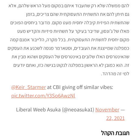
להם ממשלה שלא רק שתעבוד איתם במקום מעל הראש שלהם, אלא
גם תיתן להם את התשתית התעסוקתית שהם צריכים, בזמן
שהתשתית הפיזית קיבלה יחסית מעט מקום. מדובר ביחסים הפוכים
מאלו של ג’ונסון, שדיבר בעיקר על תשתיות פיזיות והקדיש מעט
מקום יחסית לתשתית התעסוקתית. בכל מקרה, הלייבור אמנם קמה
כמפלגה שמייצגת את העובדים, וסטארמר מנסה לשכנע את העסקים
שהאינטרסים האלו שלובים באינטרסים של העסקים ושהוא מבין את
זה. הוא כמובן לא הראשון במפלגה לנקוט בגישה כזו, ואתם יודעים
למי זה מהדהד.
@Keir_Starmer
⁩ at CBI giving off similar vibes:
pic.twitter.com/Y3So6AwzNl
November
— Liberal Weeb Asuka (@neoasuka1)
22, 2021
תגובת הקהל