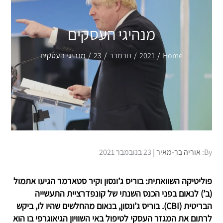
מנהיגי העסקים
Home
2021
נובמבר
23
מנהיגי העסקים
Posted
By:
אוריה בר-מאיר
23 בנובמבר 2021
on
פוליטיקה השוואתית: בוריס ג’ונסון וקיר סטארמר הגיעו אתמול
(ב’) לנאום בפני הכנס השנתי של קונפדרציית התעשייה
הבריטית (CBI). בוריס ג’ונסון, בנאום מהחלשים שהיו לו, ביקש
לרתום את המגזר העסקי לטיפול באי השוויון הגיאוגרפי בו הוא