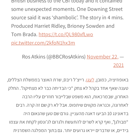
British business to the CBI today and it contained
some unexpected moments. One Downing Street
source said it was ‘shambolic’. The story in 4 mins.
Produced Harriet Ridley, Brioney Sowden and
Tom Brada.
https://t.co/QL980xfLwo
pic.twitter.com/2kfoN1hx3m
November 22,
— Ros Atkins (@BBCRosAtkins)
2021
באופוזיציה, כמובן,
לעגו
. רייצ’ל ריבס, שרת האוצר בממשלת הצללים,
טענה שאף אחד בקהל לא צחק “כי הבדיחה כבר לא מצחיקה”. החלק
האחרון, שבמרכאות, הוא משפט שבלייבור חוזרים עליו הרבה
לאחרונה, וכנראה מקווים שיתפוס. אבל לא רק שם זה קרה. רבים
בדאונינג 10 הביעו דאגה מהעניין. גורם שם טען שהנאום היה
“מבולגן”, ואף קרא לשרים להתעשת ולגרום לג’ונסון לקחת את עצמו
בידיים, או שדברים ייראו גרועים יותר. גם בתוך המפלגה השמרנית