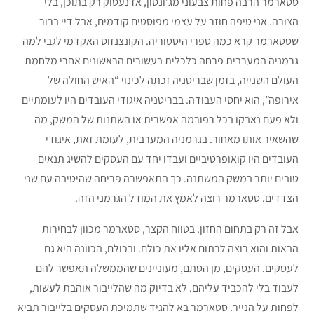
סטארמר הרבה פחות צבעוני מג’ונסון, אז נעסוק רק בתוכן, בלי
הצורה. אני טיפה חוזר על עצמי מפוסטים קודמים, אבל דיי ברור
שסטארמר קרא כמה ספרי היסטוריה. הקונצנזוס האקדמי לגבי למה
גרמניה המערבית פרחה כלכלית בעשורים הראשונים אחרי מלחמת
העולם השנייה, בזמן שבריטניה זכתה לכינוי “האיש החולה של
אירופה”, הוא יחסי העבודה. בבריטניה איגודי העובדים היו לעומתיים
ולא פעם נאבקו בכל רפורמה אפשרית או השתנות של המשק, מה
שהשאיר אותו מאחור. בגרמניה המערבית, לעומת זאת, איגודי
העובדים היו קואופרטיביים ועבדו יחד עם העסקים להשיג תנאים
טובים יותר במשק המשתנה. כך התאפשרה פריחה שהיטיבה עם שני
הצדדים. סטארמר רוצה לאמץ את המודל הגרמני הזה.
אבל זה רק בתחום החזון. בטווח הקצר, סטארמר מכוון לבחירות
הבאות והוא רוצה לרתום אליו את כולם. ובכולם, הכוונה היא גם
לעסקים. העסקים, מן הסתם, מעוניינים שהממשלה תאפשר להם
לעבוד בלי להכביד עליהם. לא בדיוק מה שהלייבור אוהבת לעשות,
לפחות על הנייר. סטארמר בא להגיד שתמיכת העסקים בלייבור תביא