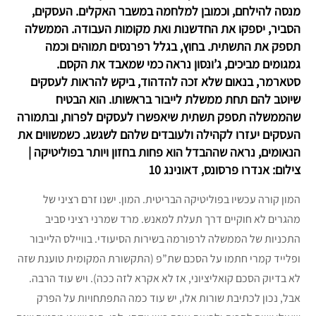
מנסה להילחם, וכמובן למלחמה במשבר האקלים. העסקים,
הסביר, יספקו את החדשנות ואת מקומות העבודה. הממשלה
תספק את התשתית. בחוץ, בגלל רפרנסים תמוהים וכמה
גמגומים מביכים, ג’ונסון נראה כמי שמאבד את הקסם.
סטארמר, בנאום שלא זכה להדהוד, ביקש להראות לעסקים
שיוטב להם תחת ממשלת לייבור בראשותו. הוא הבטיח
שהממשלה תספק תשתית שיאפשרו לעסקים לפרוח, ובתמורה
העסקים יעזרו לקהילה ולעובדים שלהם לשגשג. כשמשווים את
הנאומים, נראה שההבדל הוא פחות בחזון ויותר בפוליטיקה |
צילום: אנדרו פרסונס, דאונינג 10
המון קורה עכשיו בפוליטיקה הבריטית. המון. ישנו זרם רציני של
מהגרים לא חוקיים דרך תעלת למאנש. מרד שמרני רציני סביב
התכניות של הממשלה לרפורמה בשירות הסיעודי. בוויילס הלייבור
ופלייד קמרי חתמו על הסכם שת”פ (התקשורת המקומית טוענת שזה
לא בדיוק הסכם קואליציוני, אז לא אקרא לזה ככה). ויש עוד הרבה.
אבל, נכון לכתיבת שורות אלו, יש עוד כמה התפתחויות על הפרק