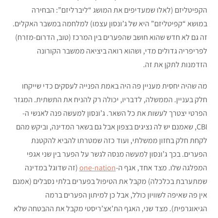
הקפיטליזם (לאלו שמעדיפים את המושג “ליברליזם”: הבחירה
במושא “קפיטליזם” היא של ג’ונסון עצמו) למלחמה במשבר האקלים.
זה גם לא חדש שהוא חושב שהפערים בין המרכז (טוב, הדרום-מזרח)
לפריפריה גדולים מדי, ושהוא רואה ביציאה ממשבר הקורונה
הזדמנות לתקן את זה.
מה שהיה יחסית מעניין פה היה באמת הפנייה לעסקים כדי שייקחו
חלק בעניין. הממשלה, לדבריו, יכולה רק להניח את התשתית. המגזר
הפרטי יצטרך לעשות את כל השאר. ג’ונסון למעשה פנה לאנשי ה-
CBI, שאמנם יש לה נציגים בצפון אבל גם בשאר המדינה, וביקש מהם
לקחת חלק בחזון ממשלתי, ועוד כזה שמטרתו להביא להקטנת
הפערים. בכך ג’ונסון למעשה מנסה לגשר על הפער בין שני אגפי
המפלגה שלו. מצד אחד, אגף ה-
one-nation
(זה שדוגל במדינה
שמתערבת בכלכלה) מקבל את הטיפול בפערים בלתי נסבלים (אמנם
אין פה שאיפה לשוויון כולל, אבל כן למיתון הפערים ברמה
הגיאוגרפית). מצד שני, האגף הת’אצ’ריסטי מקבל את ההבטחה שלא