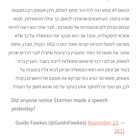
הנאום לא ממש זכה להדהוד מחוץ לאולם, ולכן אעסוק רק בתגובות
שהיו בתוכו. העיתונאים שהאזינו לנאום, כך עולה מהשאלות, מצאו
עצמם מבולבלים מהעמדות של סטארמר. מצד אחד הוא רוצה להיות
אחראי פיסקאלית, ומצד שני הוא מבקר את הממשלה על כך שלא
מוציאה לפועל תכניות יקרות מאוד כמו ה-HS2. הקהל, מצדו, פחות
אתגר את סטארמר ויותר התעניין ברעיונות שיש לו לגבי דברים שניתן
לעשות, או לגבי דברים שעשו ממשלות לייבור בעבר. העניין ברור:
בעוד שג’ונסון הוא ראש הממשלה שניתן לבוא אליו בטענות על
מעשים, סטארמר הגיע כמי שביקש את אמונם של היושבים בקהל.
לכן, הם העדיפו לתחקר אותו בעיקר על מה שהוא חושב על העתיד.
Did anyone notice Starmer made a speech
yesterday?
November 23,
— Guido Fawkes (@GuidoFawkes)
2021