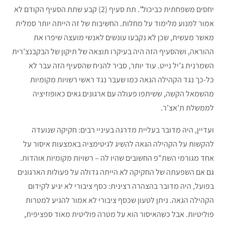
יחסים משפחתית כביכול”. תת סעיף (2) קבע שתת הסעיף הקודם לא
אמור למנוע מלימוד על מחלות. החשיבות של זה הייתה יותר סמלית
מאשר מעשית, שכן לא נקבעו עונשים לאנשי מועצה שיפרו את
ההוראה, ושהסעיף הזה היה בעיקרו תוצאה של תיקון של הבקבנצ’רית
השמרנית ג’יל נייט. עוד יותר, סביר להניח שהסעיף הזה עבר לא
כל-כך נגד הקהילה הגאה כמו שעבר נגד ראשי רשויות מקומיות
מהשמאל הקשה, ששיתפו פעולה עם ארגונים גאים כאופוזיציה
לממשלת ת’אצ’ר.
ועדיין, היה מדובר בעליית מדרגה בעיניי רבים: חקיקה שנועדה
להקשות על הקהילה הגאה להשיג לגיטימציה באמצעות איסור על
אחד מגורמי השת”פ החשובים שהיו לה – רשויות מקומיות אוהדות.
גם אם השפעתה של החקיקה לא הייתה גדולה על פעולות הארגונים
בפועל, היה מדובר בהצהרה רצינית: כסף ציבורי לא יגיע לקידום
הקהילה הגאה. ניתן לטעון שכסף ציבורי לא אמור להגיע למטרות
פוליטיות. אבל כשהאיסור הוא על מטרה פוליטית מאוד ספציפית,