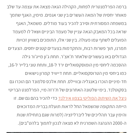
ברמה הפרלמנטרית לפחות, הקהילה הגאה מצאה את עצמה עד שלב
מאוחר יחסית של המאה העשרים בין שני אגפים. מימין, האגף שתמך
במשפחה המסורתית וסירב להכיר בעוד מודלים. משמאל, האגף
שראה בכל המאבק הגאה עניין של מעמד הביניים ושאל לו למעמד
הפועלים לשתף עמו פעולה. בין שני אלו, התומכים בשוויון זכויות
תמרנו, תוך פשרות רבות, והתקדמות בצעדים קטנים יחסים. הצעדים
הגדולים באו בעשורים שלאחר ת’אצ’ר. תחת ג’ון מייג’ור גילה
ההסכמה ליחסי מין הומוסקסואליים ירד ל-18, ותחת טוני בלייר ל-16,
כמו ביחסי מין הטרוסקסואליים. תחת דייוויד קמרון נישואים
חד-מיניים הוכרו באנגליה ובוויילס. תחת אלכס סלמונד הם הוכרו גם
בסקוטלנד. בימי שלטונה האחרונים של ת’רזה מיי, הפרלמנט הבריטי
ניצל את השיתוק הפוליטי בצפון אירלנד
כדי להכיר בהם גם שם. זו
הייתה התקופה שהשמאל החל לראות תועלת בברית המדוכאים
והימין עבר תהליכים של ליברליזציה (למרות שגם בתחילת שנות
ה-2000 ההנהגה השמרנית לא מצאה לנכון לתמוך בלהט”בים).