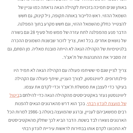
באותן שנים תמיכה בזכויות לקהילה הגאה נראתה כמו עניין של
השמאל ההזוי. ראש הלייבור באותה תקופה, ניל קינוק, גם חשש
להצטייר כחלק מהשמאל ההזוי, וגם חשש מקרע בתוך המפלגה.
הדבר מנע מהמפלגה לתת עזרה של ממש מול סעיף 28 וגם בשורה
של נושאים אחרים. בכל זאת, צריך לזכור שבשנות השמונים ההכרה
בלגיטימיות של הקהילה הגאה לא הייתה מובנת מאליה. מן הסתם, גם
זה מסביר את ההתנהגות של ת’אצ’ר.
צריך לציין שגם מי ששיתפו פעולה עם הקהילה הגאה לא תמיד היו
פילנתרופים. ליווינגסטון, לצורך העניין, שיתף פעולה עם הקהילה
בעיקר כדי לעצבן את ממשלת ת’אצ’ר וכדי לקדם את עצמו.
ליווינגסטון נעזר באקטיביסטים מהקהילה הגאה כדי להילחם ב
ביטול
של מועצת לונדון רבתי
. בכך הוא דרש מהארגונים הגאים להפנות
רבים ממשאביהם לעניין, וברגע שהמועצה בוטלה ב-1986 למרות הכל
הארגונים נשארו לבד בשטח. הדבר הביא לכך שחלק מהאקטיביסטים
לא התכוונו לקדם אותו בבחירות לראשות עיריית לונדון רבתי