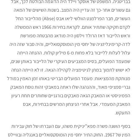
בבריטניה. המשפט של אוסקר ויילד היה הדוגמה הבולטת לכך, אבל
גם עשורים אחר-כך זה עדיין היה המצב. בשנות השישים של המאה
העשרים, חבר הפרלמנט הוולשי ליאו אבס (Abse) מהלייבור החל
לקדם חקיקה שתתיר אותם. לקראת בחירות 1966 ראש הממשלה
וראש הלייבור דאז הרולד וילסון היה מודאג מהבטחה מפורשת
לדה-קרימינליזציה של יחסי מין הומוסקסואליים, והיה סבור שזה היה
עלול לעלות ללייבור בלא פחות מ-6 מיליון קולות. ההנחה הייתה
שמעמד הפועלים, בסיס המצביעים העיקרי של הלייבור באותן שנים,
לא ישוש לתמוך במתן לגיטימציה לקהילה הגאה. זו לא הייתה הנחה
מנותקת מהמציאות: מעמד הפועלים הבריטי באותו זמן האמין במודל
גברי ספציפי מאוד, וההנהגה שלו ראתה במאבקי זהות נוסח המאבק
הפמיניסטי או המאבק הגאה מאבקים בורגניים שחותרים תחת רעיון
המאבק המעמדי. אבל אחרי הניצחון המרשים בבחירות, אבס
התעקש.
בסוף הושגה פשרה מפא”יניקית משהו, עם העברתו של חוק עבירות
המין של 1967. החוק התיר יחסי מין הומוסקסואליים באנגליה ובוויילס