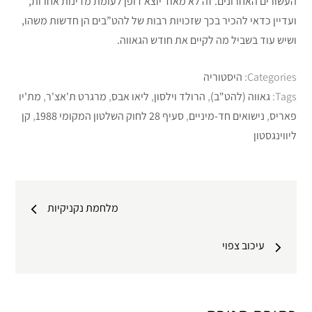
העשורים האחרונים. זה לא מאוד יוצא דופן לעומת מדינות אחרות,
ועדיין כדאי להכיר בכך שזכויות רבות של להט”בים הן חדשות משהו,
ושיש עוד בשביל מה לקיים את חודש הגאווה.
Categories:
היסטוריה
Tags:
גאווה (להט"ב)
,
הרולד וילסון
,
ליאו אבס
,
מרגרט ת'אצ'ר
,
מת'יו
פאריס
,
נישואים חד-מיניים
,
סעיף 28 לחוק השלטון המקומי 1988
,
קן
ליווינגסטון
ניווט
מלחמת נקניקיות
עיכוב צפוי