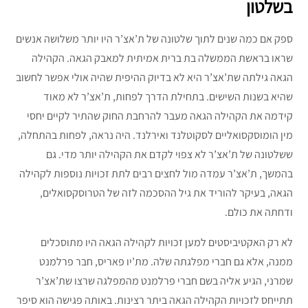
בשלטון
ספק אם כמה שנים לתוך שלטונה של ת’אצ’ר היו יותר משלושה אנשים
שראו בראשת הממשלה בת ברית אמיתית למאבק הגאה. הקהילה
הגאה גילתה שת’אצ’ר היא לא בדיוק ההיפית שהיה אולי אפשר לחשוב
שהיא בשנות השישים. בתחילת הדרך לפחות, ת’אצ’ר לא מאוד
קידמה את הקהילה הגאה מעבר להרחבת החוק שהתיר לקיים יחסי
מין הומוסקסואליים לסקוטלנד ואירלנד. היה נראה, לפחות בהתחלה,
ששלטונה של ת’אצ’ר לא צפוי לקדם את הקהילה יותר מדי. גם
בהמשך, ת’אצ’ר עמדה מול לחצים רבים לתת זכויות נוספות לקהילה
הגאה, בעיקר להוריד את גיל ההסכמה לזה של הטרוסקסואלים,
ודחתה את כולם.
לא רק האקטיביסטים למען זכויות לקהילה הגאה היו מתוסכלים
ממנה, אלא גם חברי מפלגתה שלה. מת’יו פאריס, חבר פרלמנט
שמרני, הגיע אליה בשם חברי פרלמנט מהמפלגה שרצו שת’אצ’ר
תתייחס לזכויות הקהילה הגאה ביתר רצינות. באותה פגישה הוא סיפר