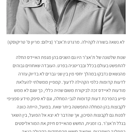
לא נשאה בשורה לקהילה. מרגרט ת’אצ’ר (צילום: מריון ס’ טריקוסקו)
שנות שלטונה של ת’אצ’ר היו גם השנים בהן מגפת האיידס החלה
להתפשט בעולם בכלל ובבריטניה בפרט. העובדה שאחוזים גבוהים
מהנשאים נדבקו במהלך יחסי מין בין שני גברים לא בדיוק עזרה
לדעות קדומות כלפי הקהילה לדעוך. קמפיין ממשלתי להעלאת
מודעות לאיידס זכה לביקורת משום שהיה כללי, כך שגם לא ממש
סייע בהפרכת דעות קדומות לגבי המחלה, וגם לא סיפק מידע ספציפי
לקבוצות בהן המחלה התפשטה ביתר שאת. בפועל, הייתה כוונה
לפנות גם לקבוצות הסיכון, אך שהדבר לא יצא אל הפועל, בין השאר
בגלל ת’אצ’ר. בו זמנית, החשש מהאיידס חיזק את המוראליסטים
במפלגה השמרנית, שמאוד חששו מהתחזקות הקהילה הגאה,