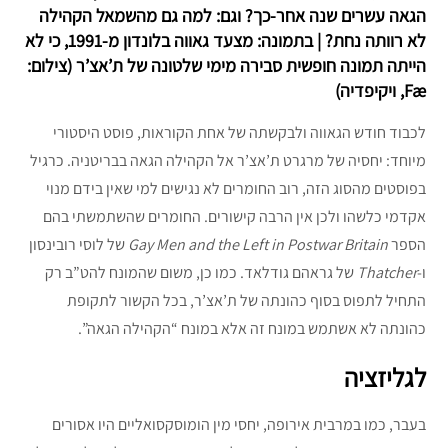
הגאה עשרים שנה אחר-כך? וגם: למה גם מהשמאל הקהילה
לא רוותה נחת? | בתמונה: מצעד גאווה בלונדון מ-1991, כי לא
הייתה תמונה חופשית סבירה מימי שלטונה של ת’אצ’ר (צילום:
Fæ, ויקיפדיה)
לכבוד חודש הגאווה ולבקשתה של אחת הקוראות, פוסט היסטורי
מיוחד: יחסיה של מרגרט ת’אצ’ר אל הקהילה הגאה בבריטניה. כרגיל
בפוסטים מהסוג הזה, רוב החומרים לא נגישים למי שאין בידם מנוי
אקדמי כלשהו ולכן אין הרבה קישורים. החומרים שהשתמשתי בהם
הספר
Gay Men and the Left in Postwar Britain
של לוסי רובינסון
ו-
Thatcher
של גראהם גודלאד. כמו כן, משום שהמונח להט”ב רק
התחיל לתפוס בסוף כהונתה של ת’אצ’ר, בכל הקשור לתקופת
כהונתה לא אשתמש במונח זה אלא במונח “הקהילה הגאה”.
לגליזציה
בעבר, כמו במרבית אירופה, יחסי מין הומוסקסואליים היו אסורים