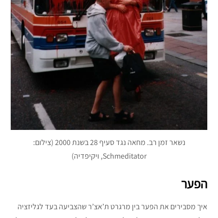
נשאר זמן רב. מחאה נגד סעיף 28 בשנת 2000 (צילום:
Schmeditator, ויקיפדיה)
הפער
איך מסבירים את הפער בין מרגרט ת’אצ’ר שהצביעה בעד לגליזציה