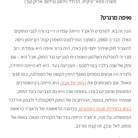
פשרה מפא”יניקית. הרולד וילסון (צילום: אריק קוך)
ואיפה מרגרט?
הנה זה בא. למרגרט ת’אצ’ר הייתה עמדה דיי ברורה לגבי החוקים
האלו. כבר ב-1960, כשחבר הפרלמנט השמרן קנת’ רובינסון ניסה
להעביר חוק שיתיר יחסי מין כאלו, היה ברור איפה היא עומדת. רוב
חבריה למפלגת השלטון השמרנית הצביעו נגד החוק, אבל היא – עם
ותק של שנה בלבד בפרלמנט – הצביעה בעד. היא לא הייתה היחידה,
ולצדה היו אנשים נוספים מאגף הימין הקשה של המפלגה, כמו אנוך
פאוול. וגם כשבוחנים את
החוק של אבס
, היא הייתה בין השמרנים
המעטים שהצביעו בעדו. באותה שנה היא גם הצביעה בעד החוק
שמתיר הפלות. בנוסף, ההרחבות של החוק לסקוטלנד ולצפון אירלנד
נעשו בתחילת שנות השמונים
, בכהונה הראשונה של ת’אצ’ר כראשת
הממשלה. על פניו, ת’אצ’ר הייתה בצד של הקהילה הגאה. גאווה של
ממש, לא? ובכן, זה קצת מורכב.