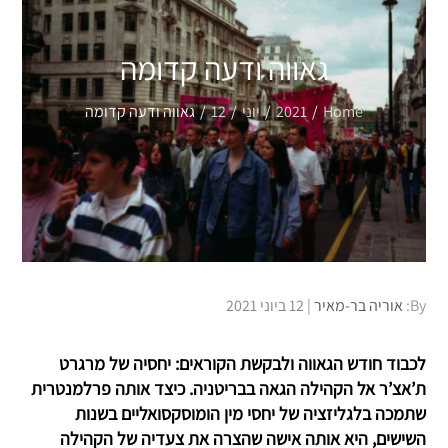
גאווה ודעה קדומה
Home
2021
יוני
12
גאווה ודעה קדומה
Posted
By:
אוריה בר-מאיר
12 ביוני 2021
on
לכבוד חודש הגאווה ולבקשת הקוראים: יחסיה של מרגרט
ת’אצ’ר אל הקהילה הגאה בבריטניה. כיצד אותה פרלמנטרית
שתמכה בלגליזציה של יחסי מין הומוסקסואליים בשנות
השישים, היא אותה אישה שהצרה את צעדיה של הקהילה