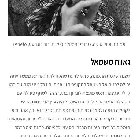
אמונות ופוליטיקה. מרגרט ת’אצ’ר (צילום: רוב בוגרטס, Anefo)
גאווה משמאל
לשם השלמת התמונה, כדאי לדעת שהקהילה הגאה לא ממש הייתה
יכולה לבנות על השמאל בתקופה הזו. אמת, היו כל מיני מנהיגים כמו
קן ליווינגסטון, ראש מועצת לונדון רבתי, שששו לשתף פעולה עם
הקהילה הגאה. אבל לרוב גם השמאל היה עוין או לפחות אדיש
לקהילה הגאה ולמצב זכויותיה. אם צפיתם בסרט “גאווה”, אתם ודאי
זוכרים שבקהילת הכורים אליה הגיעו חברי הארגון “לסביות והומואים
תומכים בכורים” היה גם הרבה יחס עוין כלפיהם. כך גם היה ברמה
הפרלמנטרית: מפלגת הלייבור הייתה בעלת ברית מאוד גרועה.