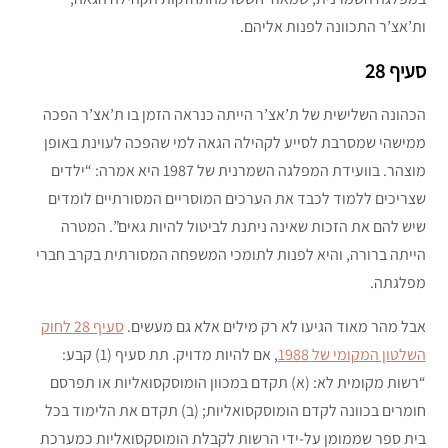
ות’אצ’ר התכוונה לפנות אליהם.
סעיף 28
הכהונה השלישית של ת’אצ’ר הייתה כנראה הזמן בו ת’אצ’ר הפכה
ממישהי שמסרבת לסייע לקהילה הגאה למי שהפכה לעוינת באופן
מוצהר. בוועידת המפלגה השמרנית של 1987 היא אמרה: “ילדים
שצריכים ללמוד לכבד את הערכים המוסריים המסורתיים לומדים
שיש להם את הזכות שאינה ניתנת לביטול להיות גאים”. המטרה
הייתה ברורה, והיא לפנות לתומכי המשפחה המסורתית בקרב חברי
מפלגתה.
אבל מהר מאוד הגיעו לא רק מילים אלא גם מעשים.
סעיף 28 לחוק
השלטון המקומי של 1988
, אם להיות מדויק. תת סעיף (1) קבע:
“רשות מקומית לא: (א) תקדם במכוון הומוסקסואליות או תפרסם
חומרים בכוונה לקדם הומוסקסואליות; (ב) תקדם את הלימוד בכל
בית ספר שממומן על-ידי הרשות לקבלת הומוסקסואליות כמערכת