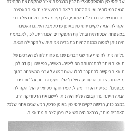
של יחסי מין הומוסקסואליים לבין מרגרט ת’אצ’ר שתקפה את הקהילה
הגאה במילותיה ואיימה להחזיר לאחור במעשיה? ת’אצ’ר האמינה
בחירותו של אדם בדל”ת אמותיו, ולכן קידמה את יכולתם של חברי
הקהילה הגאה לקיים יחסי מין באופן פרטי. אבל היא גם האמינה
במשפחה המסורתית ובחלוקת התפקידים המגדרית. לכן, לא באמת
היה ניתן לצפות ממנה להיות בת ברית אמיתית של הקהילה הגאה.
על זה ניתן להוסיף עוד שני דברים שנגעו פחות לעולם הערכים של
ת’אצ’ר ויותר להתנהגותה הפוליטית. ראשית, כפי שצוין קודם לכן,
ת’אצ’ר ביקשה להתקרב לפלג ששם דגש על ערכי המשפחה בתוך
מפלגתה. שנית, הרטוריקה של ת’אצ’ר נשענה רבות על “אויבים
מבפנים”, כשיטת הפרד ומשול. לפי החוקר סטיוארט הול, הקהילה
הגאה הייתה עוד קבוצה עליה היה ניתן ליישם את הרטוריקה הזו.
במצב כזה, הרשות לקיים יחסי מין באופן פרטי, חמש שנים אחרי שלכל
האחרים מותר, כנראה היה השיא לו ניתן לצפות מת’אצ’ר.