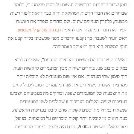
בזמן שרוב הבחירות בבריטניה נעשות על בסיס פרלמנטרי, כלומר
שבוחרים את חברי הרשות המחוקקת והיא כבר דואגת ליצור רשות
מבצעת, בלונדון העניינים שונים. שם בוחרים בנפרד את ראש/ת
העיר ואת חברי המועצה. אם להאמין ל
עדותו של קן ליווינגסטון
,
ראש העיר לשעבר, כך נקבעו הדברים מפני שכשטוני בלייר קבע את
חוקי המשחק הוא היה “מאוהב באמריקה”.
ראש/ת העיר נבחר/ת בשיטת “הבחירה הנוספת”, שאמורה לבוא
במקום סיבוב שני. בוחרים ישירות מבין המועמדים לראשות העיר,
תוך סימון שתי העדפות. אם אין שום מועמד/ת לא קיבל/ה יותר
ממחצית הקולות, משאירים את שני המועמדים המובילים. לוקחים
את ההצבעות של המועמדים שנופו, ובודקים מה מצביעיהם הצביעו
בעדיפות שנייה. הקולות בעדיפות זו שהולכים לשני המועמדים
שנשארו במרוץ מתווספים לקולות שהם קיבלו בעדיפות הראשונה.
כעת רואים מי קיבל/ה יותר קולות ומכריזים על המנצח/ת. בפועל,
מאז הפעלת השיטה ב-2000, טרם היה מהפך במעבר מהעדיפות