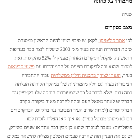
מתמודד על כהונה
שנייה
מצב בסקרים
לפי
אתר פוליטיקו
, לקאן יש סיכוי רציני להיות הראשון במסגרת
שיטת הבחירות הנהוגה בעיר מאז 2000 שיצליח לנצח כבר בעדיפות
הראשונה. שקלול הסקרים האחרון מעניק לו 52% מהקולות. זאת
למרות שהוא זכה לביקורת רצינית על התמודדותו עם
פשעי סכינאות
בעיר,
הגעתו לצורך בתכנית חילוץ ממשלתית
עבור התחבורה
הציבורית בעיר וגם חלק מהמדיניות שלו במהלך הקורונה העלתה
כמה גבות. שלא לדבר על כך שהמעורבות החזקה שלו בקמפיין נגד
הברקזיט לאחר משאל העם זכתה להרבה מאוד ביקורת בקרב
הברקזיטרים (למרות שרוב העיר הצביעה נגד ברקזיט, הברקזיטרים
הם לא מיעוט מבוטל בעיר). אז איך קאן הצליח לזכות לכזו
פופולריות? מעבר לעובדה שהוא כן מבין דבר אחד או שניים בשיווק,
יש גם את העניין הזה שהרבה פעמים השלטון מצליח להישאר במקום