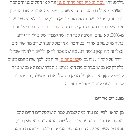
גולדסמית’
ניסה קמפיין בעל ניחוח גזעני
נגד קאן הפקיסטני והסתפק
ב-35% מהקולות בהעדפה הראשונה, ביילי היה אמור להיות התיקון.
בכל זאת, מועמד שחור מול מועמד פקיסטני, לפחות לא יאשימו שוב
את השמרנים בגזענות. רק שכרגע
הסקרים חוזים לו
נתח של פחות
מ-30%. לא נעים. הסיבה לכך היא שהקמפיין של ביילי דיי גרוע.
בתור מי שעוקב אחריו בטוויטר, אני יכול להעיד שרוב מה שרואים
אצלו זה מה קאן עושה רע, מה שאפשר לקאן וללייבור להגיד שביילי
“יורד על לונדון”. מה גם ש
לפי סקרים
, זה הביא לכך שרוב המצביעים
בלונדון לא ממש סגורים מה הוא מציע. מתברר שגם לא ממש עוזר
לביילי לתקוף את קאן על הביקורת שלו את הממשלה, כי מתברר
שרוב תושבי לונדון מסכימים איתה.
מועמדים אחרים
מן הראוי לציין גם עוד כמה שמות, למרות שהסקרים חוזים להם
בעיקר מספרים חד-ספרתיים בקלפיות. הראשונה היא שאן ברי,
אחת מראשי המפלגה הירוקה של אנגליה ווויילס, ומועמדת ותיקה