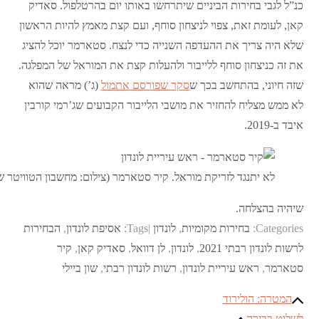
כנ”ל לגבי בחירות הביניים שיתרחשו באותו יום בהרטלפול. סאדיק
קאן, לעומת זאת, צפוי לניצחון סוחף, ועם קצת מאמץ להיות הראשון
שלא היה צריך את ההעדפה השנייה כדי לנצח. סטארמר יוכל להציג
את זה כניצחון סוחף ללייבור ולהעלות קצת את המוראל של המפלגה.
שזה חיוני, בהתחשב בכך ש
סקר שפורסם אתמול
(ג’) מראה שהוא
לא ממש מצליח להחזיר את מושבי הלייבור הקבועים שג’רמי קורבין
איבד ב-2019.
לא יתנגד לזריקת מוראל. קיר סטארמר (צילום: מחשבון הטוויטר 
שיהיה בהצלחה.
Categories:
בחירות מקומיות
,
לונדון
Tags:
אסיפת לונדון
,
הבחירות
לרשות לונדון רבתי 2021
,
לונדון
,
לן דוואל
,
סאדיק קאן
,
קיר
סטארמר
,
ראש עיריית לונדון
,
רשות לונדון רבתי
,
שון ביילי
ניווט
המטרה: הולירוד
לשלוט בבירה