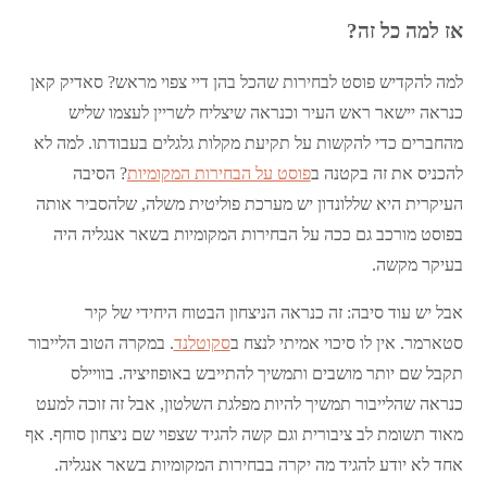
אז למה כל זה?
למה להקדיש פוסט לבחירות שהכל בהן דיי צפוי מראש? סאדיק קאן
כנראה יישאר ראש העיר וכנראה שיצליח לשריין לעצמו שליש
מהחברים כדי להקשות על תקיעת מקלות גלגלים בעבודתו. למה לא
להכניס את זה בקטנה ב
פוסט על הבחירות המקומיות
? הסיבה
העיקרית היא שללונדון יש מערכת פוליטית משלה, שלהסביר אותה
בפוסט מורכב גם ככה על הבחירות המקומיות בשאר אנגליה היה
בעיקר מקשה.
אבל יש עוד סיבה: זה כנראה הניצחון הבטוח היחידי של קיר
סטארמר. אין לו סיכוי אמיתי לנצח ב
סקוטלנד
. במקרה הטוב הלייבור
תקבל שם יותר מושבים ותמשיך להתייבש באופוזיציה. בוויילס
כנראה שהלייבור תמשיך להיות מפלגת השלטון, אבל זה זוכה למעט
מאוד תשומת לב ציבורית וגם קשה להגיד שצפוי שם ניצחון סוחף. אף
אחד לא יודע להגיד מה יקרה בבחירות המקומיות בשאר אנגליה.