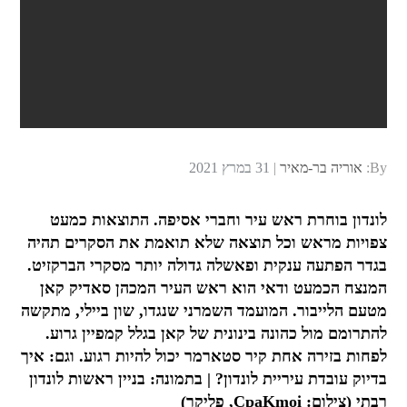
Posted
By:
אוריה בר-מאיר
31 במרץ 2021
on
לונדון בוחרת ראש עיר וחברי אסיפה. התוצאות כמעט
צפויות מראש וכל תוצאה שלא תואמת את הסקרים תהיה
בגדר הפתעה ענקית ופאשלה גדולה יותר מסקרי הברקזיט.
המנצח הכמעט ודאי הוא ראש העיר המכהן סאדיק קאן
מטעם הלייבור. המועמד השמרני שנגדו, שון ביילי, מתקשה
להתרומם מול כהונה בינונית של קאן בגלל קמפיין גרוע.
לפחות בזירה אחת קיר סטארמר יכול להיות רגוע. וגם: איך
בדיוק עובדת עיריית לונדון? | בתמונה: בניין ראשות לונדון
רבתי (צילום: CpaKmoi, פליקר)