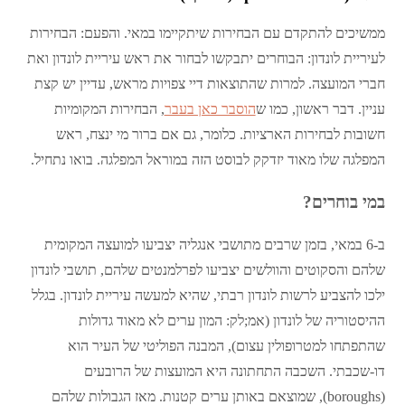
ממשיכים להתקדם עם הבחירות שיתקיימו במאי. והפעם: הבחירות
לעיריית לונדון: הבוחרים יתבקשו לבחור את ראש עיריית לונדון ואת
חברי המועצה. למרות שהתוצאות דיי צפויות מראש, עדיין יש קצת
עניין. דבר ראשון, כמו ש
הוסבר כאן בעבר
, הבחירות המקומיות
חשובות לבחירות הארציות. כלומר, גם אם ברור מי ינצח, ראש
המפלגה שלו מאוד יזדקק לבוסט הזה במוראל המפלגה. בואו נתחיל.
במי בוחרים?
ב-6 במאי, בזמן שרבים מתושבי אנגליה יצביעו למועצה המקומית
שלהם והסקוטים והוולשים יצביעו לפרלמנטים שלהם, תושבי לונדון
ילכו להצביע לרשות לונדון רבתי, שהיא למעשה עיריית לונדון. בגלל
ההיסטוריה של לונדון (אמ;לק: המון ערים לא מאוד גדולות
שהתפתחו למטרופולין עצום), המבנה הפוליטי של העיר הוא
דו-שכבתי. השכבה התחתונה היא המועצות של הרובעים
(boroughs), שמוצאם באותן ערים קטנות. מאז הגבולות שלהם