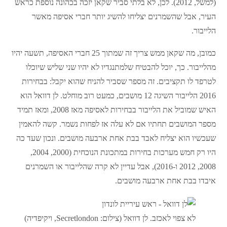
(למשל, 2012). לכן, לא בלתי סביר שקאן יזכה בכהונה נוספת כראש
העיר, אבל שהשמרנים יצליחו להשיג יותר חברי אסיפה מאשר
הלייבור.
כמובן, מה שקאן ממש צריך זה שמתוך 25 חברי האסיפה, תשעה יהיו
מהלייבור. כך, יוכל להבטיח שלמתנגדיו לא יהיו שני שליש שיוכלו
לטרפד לו תקציבים. זה מספר שסביר להניח שהוא יקבל: בבחירות
2016 הלייבור השיגה 12 מושבים, כמעט רוב מוחלט. לן דוואל הוא
האיש שמוביל את הלייבור בבחירות לאסיפה מאז 2008, ומאז תמיד
מספר המושבים תחתיו אם לא עלה אז לפחות נשמר. קשה להאמין
שעכשיו הוא יצליח לאבד בבת אחת ארבעה מושבים. ונכון שעד כה
היו רק חמש מערכות בחירות במתכונת הנוכחית (2000, 2004,
2008, 2012 ו-2016), אבל עדיין לא קרה שהלייבור או השמרנים
איבדו בבת אחת ארבעה מושבים.
לא צפוי לאכזב. לן דוואל (צילום: Secretlondon, ויקיפדיה)