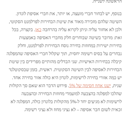
הראשונה לשנייה.
בנוסף, יש לבחור חברי מועצה, או יותר, את חברי אסיפת לונדון.
השיטה שלהם מזכירה מאוד את שיטת הבחירות לפרלמנט הסקוטי,
ולכן לא אחזור עליה וניתן לקרוא עליה בהרחבה
כאן
. בקצרה, בכל
זאת: מדובר בשיטה שבוחרים חלק מחברי האסיפה באמצעות
בחירות ישירות במחוזות בחירה נוסח הבחירות לפרלמנט, וחלק
נבחרים על בסיס רשימה יחסית, תוך שקלול חברי האסיפה שהמפלגה
קיבלה בבחירות האישיות. שני הבדלים מהותיים מפרידים בין שיטת
הבחירות לאסיפה לבין השיטה הסקוטית. ראשית, בזמן שבסקוטלנד
יש כמה אזורי בחירה לרשימות, לונדון היא כולה אזור בחירה אחד.
שנית,
ישנו אחוז חסימה של 5%
. פירוש הדבר הוא שאם סך הקולות
שהלכו למפלגה בהצבעה למועמדי מחוזות הבחירה ובהצבעה
לרשימות לא מגיעים יחד ל-5% מהקולות בלונדון כולה, המפלגה לא
זכאית לשום חבר אסיפה – לא נציגי מחוז ולא נציגי רשימה.