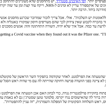
ציפיים יותר.
לפי האיבנינג סטנדרד
, יש מתחסנים שלא מעוניינים להתחסן בח
מדובר בחיסון אנגלי. וזה עוד היה סביר אם הייתה אופציה לבחור, אבל 
ודרנה ביחד. הרבה יותר.
אומנות יש השלכות”. אולי. אבל צריך לזכור שמדובר שכרגע מחסנים אנשים
ר בהכרח לקבוע שאין צידוק לכך שהם מעדיפים חיסון שמקורו באנגליה ולא 
לדעת עד כמה. אבל איך שלא יהיה, השורה התחתונה זהה: אנשים מסכנים את 
etting a Covid vaccine when they found out it was the Pfizer one. “I’ll
הטעתה את הפרלמנט. לאחר שקודמה בתפקיד השר הראשון של סקוטלנד אל
 לא ציינה בפני הוועדה פגישה דחוקה שהייתה לה עם מי שהיה ראש הסגל של
.
פתוח בחקירה פרלמנטרית נגדה, כדי לבחון האם אכן הטעתה את הפרלמנט 
 ברור לה שהאישומים נגדו יקרסו. סלמונד טוען שסטרג’ן גם לא באמת עד
רוס, ראש השלוחה הסקוטית של המפלגה השמרנית, “זה עניין להתפטרות”.