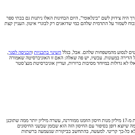
ה העניין: אם עד 2010 בערך היה צידוק לשם “בינלאומי”, היום הבחינות האלו ניתנות גם בבתי ספר
 שהשמרנים מנסים בכוח לשמור על התדמית שלהם כמי שדואגים רק לבוגרי איטון. העניין קצת
טים לנסוע מהמשפחות שלהם. אבל, בגלל
השינוי בתכניות
ו
הכניסה לסגר
,
ל הדירה במעונות. עכשיו, יש פה שאלה: האם זו האוניברסיטה שאמורה
לא גדולות במיוחד מסיבות ברורות, ועדיין אוניברסיטת מנצ’סטר
. זה החיסון השלישי שבריטניה מאשרת, לאחר זה של פייזר ושל אוקספורד. לא פחות מ-17 מיליון מנות חיסון הוזמנו ממודרנה, עשרה מיליון יותר ממה שתוכנן
ה שיוצא דופן בסיפור עם החיסון הזה הוא שבזמן שבשני החיסונים
ם לא כל-כך קריטי. למעשה, בהתחשב בביקורת שנשמעה ברשתות