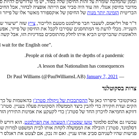
ובזמן שהמלכה שומרת על זהות החיסון שלה בסוד, יש מי שדורשים להיות ספ
הבריטית
הזמינה יותר מנות
של החיסון של אוקספורד מאשר אלו של פייזר ומ
ד”ר פול ויליאמס, לשעבר חבר פרלמנט מטעם הלייבור,
צייץ
שזה “שיעור שלל
השנייה. מבלי לדעת מי המתחסנים שסירבו לקבל את החיסון של פייזר, אפש
הלאומנות שהברקזיט הביא איתו לחלק מהתומכים במדיניות הזו, אבל קשה 
 wait for the English one”.
People at risk of death in the depths of a pandemic.
A lesson that Nationalism has consequences.
January 7, 2021
— Dr Paul Williams (@PaulWilliamsLAB)
צרות בסקוטלנד
באוקטובר סיפרתי כאן על
ההסתבכות של ניקולה סטרג’ן
בהאשמות על כך ש
הקים ועדת חקירה כדי להבין כיצד הממשלה הסקוטית פעלה בעניין. סטרג’ן
דווקא החמיאה לזיכרון החד של סטרג’ן כדי לקעקע את אמינות התירוץ הזה
עכשיו גם אלכס סלמונד
טוען שסטרג’ן הטעתה את הפרלמנט
. הוא דורש ל
דסלמונד, סטרג’ן הובילה את הממשלה לקחת אותו לבית המשפט למרות שהיה
פגישות שהיו לשניהם סביב אותו עניין. ואם זה נכון, אם לצטט את דאגלס 