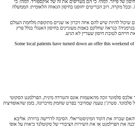
יסון של פייזר. למה? כי הם מעדיפים את זה של אוקספורד. למה? כי
החיסונים של אוקספורד עדיין לא זמינים ל-NHS, וייקח עוד קצת זמן עד שזה יקרה. ובכל מקרה, רוב הבריטים יחוסנו בחיסון הגאווה הלאומית: הממשלה
 שיכול להיות שיש להם איזה זיכרון או שניים מתקופת מלחמת העולם
בגרמניה? כנראה שחלקם באמת מעוניינים בחיסון האנגלי בגלל פרץ
חייהם לטובת חיסון שעדיין לא הגיע.
Some local patients have turned down an offer this weekend of g
כס סלמונד זוכה מהאשמות אונס והטרדה מינית, הפרלמנט הסקוטי
 סלמונד. סטרג’ן טענה שמדובר בפרט שחמק מזיכרונה, בזמן שהאופוזיציה
והאם שברה את הקוד המיניסטריאלי. הסיבה לדרישה ברורה: אליבא
כנה את הפרלמנט או את השירות הציבורי של סקוטלנד כיאות על אופי