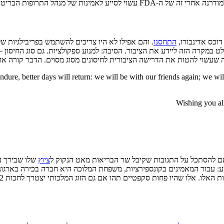
אמינות של מנהל התרופות הבריטי.
דוכס אדינבורו,
התחסנו
. והם אפילו לא היו צריכים להשתמש בפריבילגיות ש
במקרה הזה ליידע את הציבור. הסיבה: למנוע ספקולציות. גם סוג החיסון – 
שוי להטות את הדרישה הציבורית לחיסונים מסוג מסוים. הדבר קורה אחר
dure, better days will return: we will be with our friends again; we w
Wishing you a
 אם להסתכל על התגובות שקיבל שר הבריאות מאט הנקוק ל
ציוץ
שלו שבירך על
יע: עבור המאמינים בקונספירציות, משפחת המלוכה היא חברה בכירה בארג