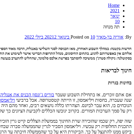
Home
2021
ינואר
10
תה מנחה
By:
אוריה בר-מאיר
10 בינואר 2021
Posted on
2 ביולי 2022
חדשות בקטנה: במהלך השבוע האחרון, מאז הכניסה לסגר השלישי באנגליה, הרבה מאוד הספיק 
אליהם אין באפשרותם להגיע. בתחום החיסונים, מנהל התרופות הבריטי אישר לשימוש את החיסון 
בסקוטלנד: ניקולה סטרג’ן ממשיכה להסתבך בפרשת אלכס סלמונד, שהחליט להתערב בנעשה בעצ
חינוך לבריאות
בחינות בגרות
אם אתם זוכרים, אז בתחילת השבוע שעבר
בוריס ג’ונסון הכניס את אנגליה
שנה שעברה, בחסות ויליאמסון, זו הייתה קטסטרופה. אבל ברביעי
ויליאמסו
הנוכחים בו, הוא עבר לביזנס. הצהרתו כללה נושאים רבים, ואחד מהם היה
רק על סמך הערכות המורים. בקרוב יגובשו הכללים לקביעת הציונים כך שלא 
התכנית החלופית רק עכשיו. ויליאמסון הסביר לגרין שהממשלה סברה שבחינ
ביקש ממנו להתנצל על כך. הביקורת היא על כך שהממשלה חיכתה עד הרגע 