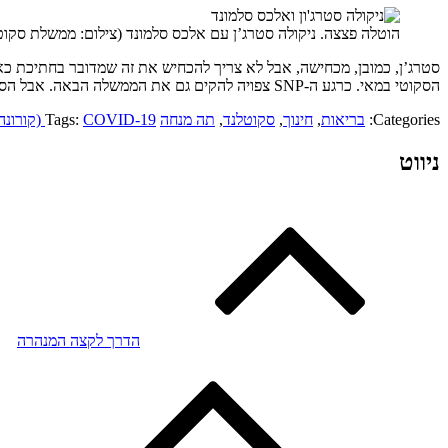
הוטלה פצצה. ניקולה סטרג’ן עם אלכס סלמונד (צילום: ממשלת סקוט
סטרג’ן, כמובן, מכחישה, אבל לא צריך להכחיש את זה שמדובר בחתיכת כא
הסקוטי במאי. כרגע ה-SNP צפויה להקים גם את הממשלה הבאה. אבל הסתבכות בפרשה מהסוג הזה, של הסתרת מידע במכוון מהפרלמנט, עשויה לעלות ל-SNP ביוקר. העסק ללא ספק מתחמם.
Categories:
בריאות
,
חינוך
,
סקוטלנד
,
תה מנחה
COVID-19 (קורונה)
Tags:
ניווט
הדרך לקצה המנהרה