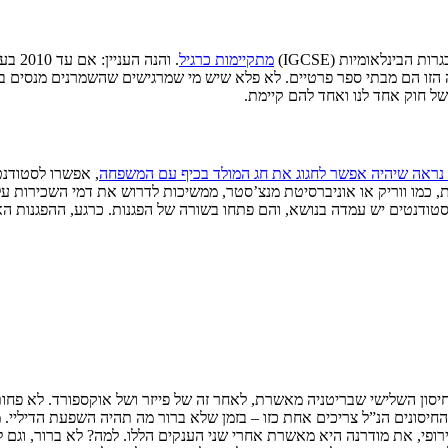
מתקיימות כרגיל
. והנ
עט כל התלמידים (94%) שלוקחים את הבחינה הזו הם מבתי ספר פרטיים. לא פלא שיש מי שמרגישים
של חוק אחד לנו ואחד להם קיימת.
נראה שיהיה אפשר לחגוג את חג המולד בכיף עם המשפחה
, אפשרו לסטודנ
ת, כמו ווריק או אוניברסיטת מנצ’סטר, ממשיכות לדרוש את דמי השכירות ע
טים יש עמדה בנושא, והם פתחו בשורה של הפגנות. כרגע, ההפגנות האלו 
יסונים הנ”ל צריכים אחת כזו – בזמן שלא ברור מה תהיה השפעת הדיליי. מ
ירופי, את מודרנה היא מאשרת אחרי שני הענקים הללו. למה? לא ברור, וג