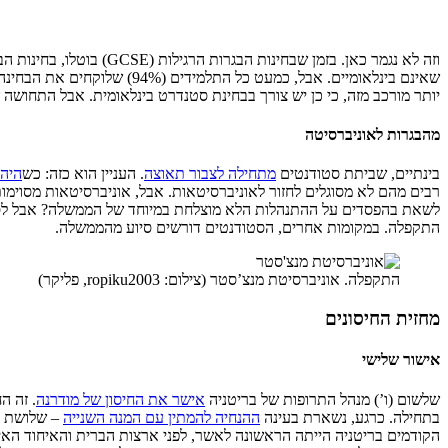
וזה לא נגמר כאן. בזמן שבחינות הבגרות הרגילות (GCSE) בוטלו, בחינות הבגרות הבינלאומיות (IGCSE)
שאינם בינלאומיים. אבל, כמ
יותר מורכב מזה, כי כן יש צורך בבחינת סטנדרט בינלאומית. אבל התחושה 
מהבגרות לאוניברסיטה
בינתיים, שביתת סטודנטים
מתחילה לצבור תאוצה
. העניין הוא כזה: כש
היה 
רבים מהם לא מסוגלים לחזור לאוניברסיטאות. אבל, אוניברסיטאות מסוימו
לשאת בהפסדים על ההתנהלות הלא מוצלחת במיוחד של הממשלה? אבל לסטודנ
התקפלה. במקומות אחרים, הסטודנטים דורשים סיוע מהממשלה.
התקפלה. אוניברסיטת מנצ’סטר (צילום: ropiku2003, פליקר)
מחזית החיסונים
אישור שלישי
שלשום (ו’) מנהל התרופות של בריטניה
אישר את החיסון של מודרנה
בתחילה. כרגע, נשארת בעינה
ההנחיה להמתין עם המנה השנייה
– שלושת הח
הקודמים בריטניה הייתה הראשונה לאשר, לפני ארצות הברית והאיחוד הא