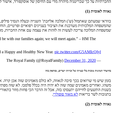
החברתיות על כך שבריטניה מיהרה מדי עם החיסון של אוסקפורד, אישור למודרנה אחרי זה של ה-FDA עשוי לסייע ל
גאווה לאומית (1)
בוודאי שמעתם שאתמול (ש’) המלכה אליזבת’ השנייה ובעלה הנסיך פיליפ, 
שהמשפחה המלכותית מעדכנת את הציבור בעניינים רפואיים ופרטיים, הוחלט 
שמשפחת המלוכה צריכה לעשות זה לזהות את עצמה עם אחת החברות, מה שע
ill be with our families again; we will meet again.” – HM The
ll a Happy and Healthy New Year.
pic.twitter.com/G5AMIcQIyl
December 31, 2020
— The Royal Family (@RoyalFamily)
בהיעדר תמונות טובות בלי בעיות של זכויות יוצרים, נסתפק בזה
בזמן שיש מי שרואים בכך סיבה לגאווה, לא כולם מאמינים שזה אכן קרה.
משהו, ואחרים מאמינים שמה שזה לא יהיה היה בכלל פלסבו. לא שזה מפת
בתגובות לשר בריאות
לא מאוד פופולרי
.
גאווה לאומית (2)