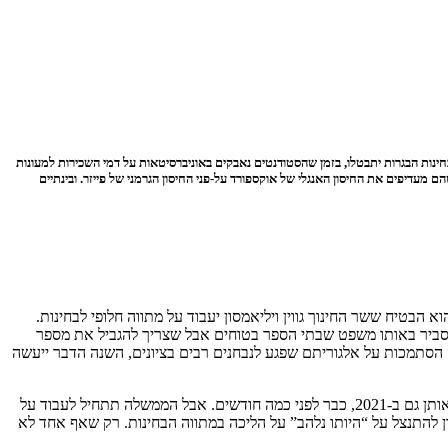
ינות הבגרות יתבטלו, בזמן שהסטודנטים נאבקים באוניברסיטאות על דמי השכירות למעונות
 מעדיפים את החיסון האנגלי של אוקספורד על-פני החיסון הגרמני של פייזר. ובינתיים
א הבטיח ששר החינוך גווין ויליאמסון יעבוד על מתווה חלופי לבחינות.
סביר באותו משפט שבתי הספר בטוחים אבל שצריך להגביל את מספר
 הסתמכות על אלגוריתם שפגע לנבחנים רבים בציונים, השנה הדבר ייעשה
שזה יפה, רק שכמו שהזכירה שרת החינוך בממשלת הצללים קייט גרין הזכירה, נשמעו קריאות להציג תכנית חלופית לבחינות, למקרה שיהיה צורך לבטל אותן גם ב-2021, כבר לפני כמה חודשים. אבל הממשלה תתחיל לעבוד על
 להתנצל על “היותו נלהב” על הליכה במתווה הבחינות. רק שאף אחד לא