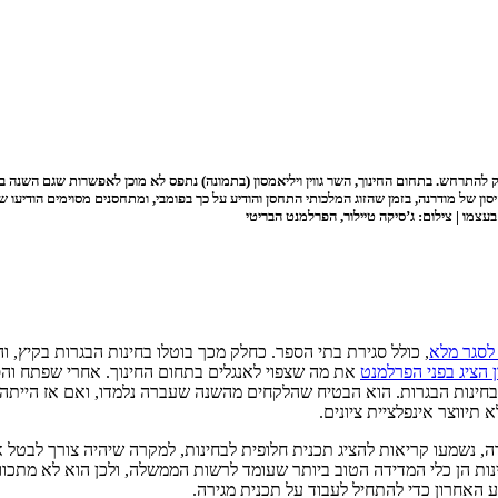
להתרחש. בתחום החינוך, השר גווין ויליאמסון (בתמונה) נתפס לא מוכן לאפשרות שגם השנה בח
של מודרנה, בזמן שהזוג המלכותי התחסן והודיע על כך בפומבי, ומתחסנים מסוימים הודיעו שהם
מו | צילום: ג’סיקה טיילור, הפרלמנט הבריטי
 לסגר מלא
, כולל סגירת בתי הספר. כחלק מכך בוטלו בחינות הבגרות בקיץ, והו
ן הציג בפני הפרלמנט
את מה שצפוי לאנגלים בתחום החינוך. אחרי שפתח וה
 בחינות הבגרות. הוא הבטיח שהלקחים מהשנה שעברה נלמדו, ואם אז הייתה
תיווצר אינפלציית ציונים.
ות הן כלי המדידה הטוב ביותר שעומד לרשות הממשלה, ולכן הוא לא מתכוון
האחרון כדי להתחיל לעבוד על תכנית מגירה.