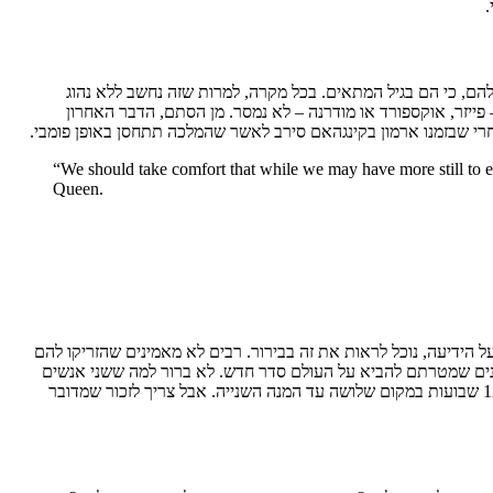
להם, כי הם בגיל המתאים. בכל מקרה, למרות שזה נחשב ללא נהוג
פייזר, אוקספורד או מודרנה – לא נמסר. מן הסתם, הדבר האחרון
י שבזמנו ארמון בקינגהאם סירב לאשר שהמלכה תתחסן באופן פומבי.
“We should take comfort that while we may have more still to en
Queen.
 הידיעה, נוכל לראות את זה בבירור. רבים לא מאמינים שהזריקו להם
ונים שמטרתם להביא על העולם סדר חדש. לא ברור למה ששני אנשים
בשנות התשעים לחייהם יתעסקו בזה, אבל זה הדבר הכי פחות מוזר בתאוריות האלו. אלו שהיו פחות סקפטיים תהו אם גם הזוג המלכותי יצטרך לחכות 12 שבועות במקום שלושה עד המנה השנייה. אבל צריך לזכור שמדובר