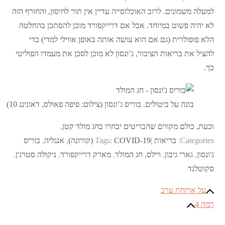
למעלה משמונים. לרוב האוכלוסייה עדיין אין תור לחיסון, והחורף הזה
לא יהיה פשוט במיוחד. אבל אם דרייקפורד מוכן להסתכן בהחלטה
הלא פופולרית (גם אם הוא עושה אותה באופן אווילי למדי) כדי
להציל את בריאות הציבור, ג’ונסון לא מוכן לסכן את מעמדו הפוליטי
כך.
בונה על ביטולים. בוריס ג’ונסון (צילום: פיפה פאולס, דאונינג 10)
וכעת, כולם מקווים שהבריטים יבחרו בחג מולד קטן.
Categories:
בריאות
COVID-19 (קורונה)
Tags:
,
אנגליה
,
בוריס
ג'ונסון
,
גארי גיבון
,
ויילס
,
חג המולד
,
מארק דרייקפורד
,
ניקולה סטרג'ן
,
סקוטלנד
ניווט
על ארוחת ערב
רמה 4