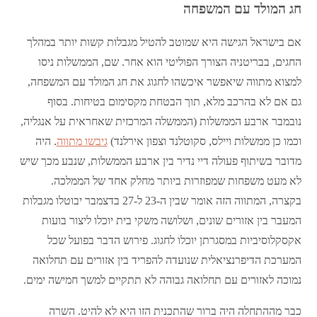
חג המולד עם המשפחה
אם בישראל הגישה היא שמוטב להטיל מגבלות קשות יותר במהלך
החגים, בבריטניה הצורך הפוליטי הוא אחר. שם, הממשלות ניסו
למצוא מתווה שיאפשר איכשהו לחגוג את חג המולד עם המשפחה,
גם אם לא בהרכב מלא, תוך הבטחת מקסימום בטיחות. בסוף
נובמבר ארבע הממשלות (הממשלה המרכזית שאחראית על אנגליה,
וכמו כן ממשלות ויילס, סקוטלנד וצפון אירלנד)
גיבשו מתווה
. היה
מדובר בשיתוף פעולה דיי נדיר בין ארבע הממשלות, שנבע מכך שיש
לא מעט משפחות שמפוזרות ביותר מחלק אחד של הממלכה.
בקצרה, המתווה הזה אומר שבין ה-23 ל-27 בדצמבר יבוטלו מגבלות
המעבר בין אזורים שונים, ושלושה משקי בית יוכלו ליצור בועות
אקסקלוסיביות במסגרתן יוכלו לחגוג. פירוש הדבר בפועל שכל
המערכת הדיפרנציאלית שנועדה להפריד בין אזורים עם תחלואה
נמוכה לאזורים עם תחלואה גבוהה לא תתקיים למשך חמישה ימים.
כבר מההתחלה היה ברור שהתכנית הזו היא לא להיט. השרה