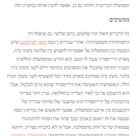
הממשלה הבריטית דחתה גם כן. אפשר להבין אותה במקרה הזה.
ממשיכים
כל הדברים האלו קרו שלשום, ביום שלישי. גם אתמול היו
התפתחויות משמעותיות. אחרי שבוריס ג’ונסון
סיפר לפרלמנט
שיש
הסכמה בין הממשלות על אפשרות להפגיש בין שלושה משקי בית,
מארק דרייקפורד עשה לו קטע. הוא הודיע שהממשלה הוולשית
תעביר חקיקה שתגביל את המפגשים בתחומי ויילס לשני משקי בית
בלבד. משק בית שמורכב מאדם בודד יוכל להצטרף לשני משקי הבית
הללו. האופוזיציה האשימה את דרייקפורד שהוא גורם לבלבול, אבל
הוא התעקש על כך לאור העלייה בתחלואה. עניין יותר בעייתי
בהתנהגות של דרייקפורד הוא שהצעד שלו מהווה שבירה של
הקונצנזוס בין ארבע הממשלות. אפשר להאשים את בוריס ג’ונסון
שעשה את זה ראשון באביב ובכך פתח את הפתח להתנהגות
עצמאית של כל חלק מהממלכה, אבל זה לא בהכרח מצדיק. דווקא
ניקולה סטרג’ן הספרטיסטית נצמדת להסכמה, ו
בסקוטלנד החוקים