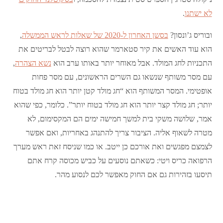
לא ישתנו
.
ובוריס ג’ונסון?
בסשן האחרון ל-2020 של שאלות לראש הממשלה
,
הוא עוד האשים את קיר סטארמר שהוא רוצה לבטל לבריטים את
התכניות לחג המולד. אבל מאוחר יותר באותו ערב הוא
נשא הצהרה
,
עם מסר משותף שנשאו גם השרים הראשונים, עם מסר פחות
אופטימי. המסר המשותף הוא “חג מולד קטן יותר הוא חג מולד בטוח
יותר; חג מולד קצר יותר הוא חג מולד בטוח יותר”. כלומר, כפי שהוא
אמר, שלושה משקי בית למשך חמישה ימים הם המקסימום, לא
מטרה לשאוף אליה. הציבור צריך להתנהג באחריות, ואם אפשר
לצמצם מפגשים ואת אורכם כן ייטב. או כמו שניסח זאת ראש מערך
הרפואה כריס ויטי: כשאתם נוסעים על כביש מכוסה קרח אתם
תיסעו בזהירות גם אם החוק מאפשר לכם לנסוע מהר.