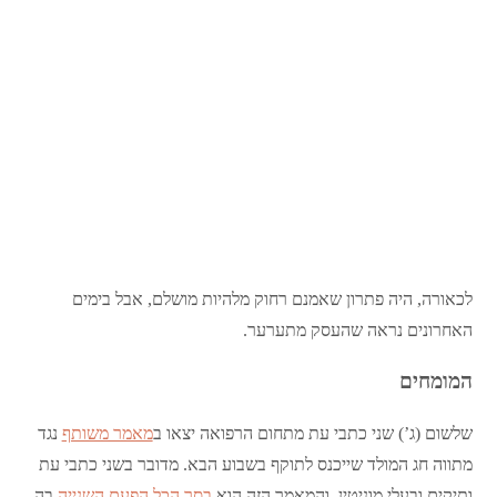
לכאורה, היה פתרון שאמנם רחוק מלהיות מושלם, אבל בימים
האחרונים נראה שהעסק מתערער.
המומחים
שלשום (ג’) שני כתבי עת מתחום הרפואה יצאו ב
מאמר משותף
נגד
מתווה חג המולד שייכנס לתוקף בשבוע הבא. מדובר בשני כתבי עת
ותיקים ובעלי מוניטין, והמאמר הזה הוא
בסך הכל הפעם השנייה
בה