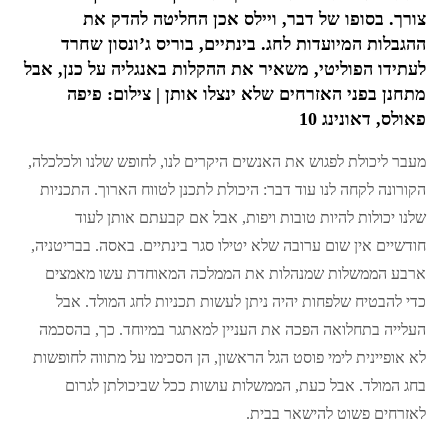
צורך. בסופו של דבר, ויילס אכן החליטה להדק את
ההגבלות המיועדות לחג. בינתיים, בוריס ג’ונסון שחרד
לעתידו הפוליטי, משאיר את ההקלות באנגליה על כנן, אבל
מתחנן בפני האזרחים שלא ינצלו אותן | צילום: פיפה
פאולס, דאונינג 10
מעבר ליכולת לפגוש את האנשים היקרים לנו, לחופש שלנו ולכלכלה,
הקורונה לקחה לנו עוד דבר: היכולת לתכנן לטווח הארוך. התכניות
שלנו יכולות להיות טובות ויפות, אבל אם קבעתם אותן לעוד
חודשיים אין שום ערובה שלא יטילו סגר בינתיים. באסה. בבריטניה,
ארבע הממשלות שמנהלות את הממלכה המאוחדת עשו מאמצים
כדי להבטיח שלפחות יהיה ניתן לעשות תכניות לחג המולד. אבל
העלייה בתחלואה הפכה את העניין למאתגר במיוחד. כך, בהסכמה
לא אופיינית לימי פוסט הגל הראשון, הן הסכימו על מתווה לחופשות
בחג המולד. אבל כעת, הממשלות עושות ככל שביכולתן לגרום
לאזרחים פשוט להישאר בבית.