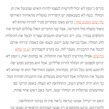
בוריס ג’ונסון לא יכול להרשות לעצמו להיות האיש שמבטל את חג
המולד. בטח לא כשבאופק יש היפרדות טוטלית מהאיחוד האירופי
בלי שום הסכם סחר
. כרגע מצבו בסקרים סביר למרות שהוא לא
מאוד מוצלח מול הקורונה, אבל שני הדברים האלו עלולים לטרוף את
הקלפים עבורו. נכון, רוב הבריטים חושבים שצריך לבטל את ההקלות
לחג המולד, אבל כנראה שגם רובם יכעסו אם באמת יכריחו אותם
לבטל את התכניות. מעבר לזה, גם בקרב השמרנים
יש מי שלא
מרוצים
אפילו מהרעיון לבטל את ההקלות. אז במקום זאת, ג’ונסון לא
יגרום למפגשי חג המולד להיות פליליים, אבל הוא מבקש ממש יפה
להימנע מהם ככל הניתן. מבחינתו, המצב האידיאלי הוא זה שהוא לא
מבטל את ההקלות אבל הבריטים מבטלים את התכניות למרות הכל.
כך הוא יהיה האיש הטוב, התחלואה לא תעלה באופן קריטי כפי
שחוששים שהקלות חג המולד יעשו, והנה כאב ראש אחד פחות.
האם זה יקרה? אנחנו כנראה נראה את זה בנתוני התחלואה.
להזכירכם, כרגע מתחסנים רק אנשי הצוותים הרפואיים ואנשי בני