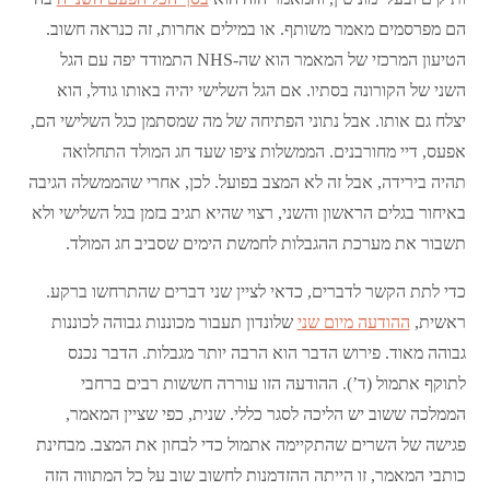
הם מפרסמים מאמר משותף. או במילים אחרות, זה כנראה חשוב.
הטיעון המרכזי של המאמר הוא שה-NHS התמודד יפה עם הגל
השני של הקורונה בסתיו. אם הגל השלישי יהיה באותו גודל, הוא
יצלח גם אותו. אבל נתוני הפתיחה של מה שמסתמן כגל השלישי הם,
אפעס, דיי מחורבנים. הממשלות ציפו שעד חג המולד התחלואה
תהיה בירידה, אבל זה לא המצב בפועל. לכן, אחרי שהממשלה הגיבה
באיחור בגלים הראשון והשני, רצוי שהיא תגיב בזמן בגל השלישי ולא
תשבור את מערכת ההגבלות לחמשת הימים שסביב חג המולד.
כדי לתת הקשר לדברים, כדאי לציין שני דברים שהתרחשו ברקע.
ראשית,
ההודעה מיום שני
שלונדון תעבור מכוננות גבוהה לכוננות
גבוהה מאוד. פירוש הדבר הוא הרבה יותר מגבלות. הדבר נכנס
לתוקף אתמול (ד’). ההודעה הזו עוררה חששות רבים ברחבי
הממלכה ששוב יש הליכה לסגר כללי. שנית, כפי שציין המאמר,
פגישה של השרים שהתקיימה אתמול כדי לבחון את המצב. מבחינת
כותבי המאמר, זו הייתה ההזדמנות לחשוב שוב על כל המתווה הזה