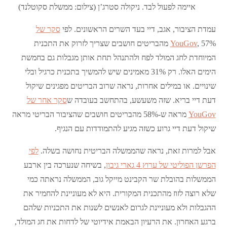
איימה לפעול לבד. ניקולה סטרג’ן (צילום: ממשלת סקוטלנד)
עמדת הציבור, אגב, דיי בעד השרים הראשונים. לפי
סקר של
YouGov
, 57% מהבריטים חושבים שצריך לזרוק את התכנית
המיוחדת לחג המולד לפח ולהתנהל תחת אותן מגבלות גם בחמשת
הימים האלו. רק 31% מאמינים שיש להמשיך בתכנית כרגיל ובלי
שינויים. או במילים אחרות, נראה שרוב הבריטים מפגינים שיקול
דעת דיי בריא. שזה משעשע, בהתחשב בעובדה ש
סקר אחר של
YouGov
מראה ש-58% מהבריטים חושבים שהציבור הבריטי מראה
שיקול דעת דיי גרוע כשזה מגיע להתמודדות עם הנגיף.
אבל למרות זאת, נראה שהממשלה הבריטית נחושה בשלה.
לפי
הפרשן הפוליטי של ערוץ 4 גארי גיבון
, בשיחה שנערכה בין ארבע
הממשלות בהובלת שר הקבינט מייקל גוב, הממשלה נראתה כמי
שלא רוצה לזוז מהתכנית המקורית. היא לא מעוניינת להחמיר את
ההגבלות ולא מעוניינת לגרום לאנשים לשנות את התכניות שלהם
ברגע האחרון. את הרעיון הבאמת אידיוטי של לדחות את חג המולד,