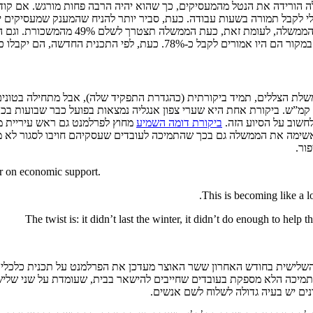
ן, כעת הוא יצטרך לשלם רק 4% מהשכר הכולל בלי לקבל תמורה בשעות עבודה. כעת, סביר יותר ל
יעמדו בתכנית הזו. גם מדובר בשיפור עבור
. כעת, לפי התכנית החדשה, הם יקבלו כ-73%.
משלת הצללים, תמיד ביקורתית (כהגדרת התפקיד שלה), אבל מתחילה בטונ
קמ”ש. ביקורת אחת היא שערי צפון אנגליה נמצאות בפועל כבר שבועות בכ
 לחשוב על הסיוע הזה.
ביקורת דומה השמיע
מחוץ לפרלמנט גם ראש עיריית מנ
האשימה את הממשלה גם בכך שהתמיכה לעובדים שעסקיהם חויבו לסגור לא מ
ור.
r on economic support.
This is becoming like a
The twist is: it didn’t last the winter, it didn’t do enough to help
שזו הפעם השלישית בחודש האחרון ששר האוצר מעדכן את הפרלמנט על תכנית כלכ
מיכה הלא מספקת בעובדים שחייבים להישאר בבית, שעומדת על שני שליש ו
ים יש בעיה גדולה לשלוח לשם אנשים.