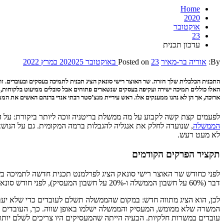
Home
2020
אוקטובר
23
עדכון תכנית
By:
אוריה בר-מאיר
23 באוקטובר 2020
Posted on
25 במרץ 2022
התכנית הכלכלית שלך חזרה. שר האוצר רישי סונאק הציג תכנית לתמיכה בעסקים ובעובדים. ז
האלו כוללים תמיכה ישירה ועקיפה בעסקים שנשארים פתוחים אבל סובלים ממיעוט בלקוחות, עד
ארוכה, אך הן לא נהנו ממענקים אלו. ראש עיריית מנצ’סטר רבתי אנדי ברנהם האשים את הממ
לפעמים קצת קשה לקבוע על מה ממשלת בריטניה זוכה ליותר ביקורת: על ה
הממשלה
, שנועדה לחלק את אנגליה להגבלות ברמה המקומית. גם על הנו
לא מעט רעש.
תקציר הפרקים הקודמים
דבר (60% על חשבון הממשלה ו-20% על חשבון המעסיק), לפני חודש סונאק הודיע שהגיעה העת לגישה שונה.
לכן, הוא הציג מתווה חדש: במקום שהממשלה תשלם לעובדים כדי שלא יעבד
עובדים במשרות חלקיות. הבעיה הייתה שהמעסיקים היו צריכים לשלם יות