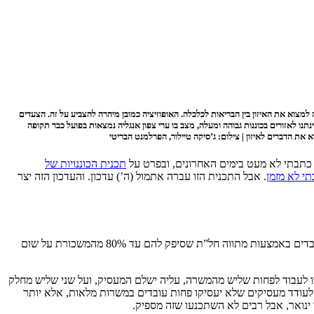
צוא את האיזון בין הבריאות לכלכלה. האופוזיציה כמובן מיהרה להצביע על זה. הצעדים
 לאזורים בכוננות גבוהה ומעלה, מצב בו ערי צפון אנגליה נמצאות בפועל כבר תקופה
 הדברים לאיזון | צילום: ג’סיקה טיילור, הפרלמנט הבריטי
 כתבתי לא מעט בימים האחרונים, ובפרט על
תכנית הכוננויות של
י לא מזמן
. אבל התכנית הזו עברה אתמול (ה’) עדכון. והעדכון הזה יצר
לפני כחודש שר האוצר רישי סונאק הציג לפרלמנט תכנית חדשה לתמיכה בשוק העבודה, שתתחיל ב-1 בנובמבר. אם בסגר הראשון הממשלה תמכה בעובדים באמצעות מתווה חל”ת שסיפק להם עד 80% מהמשכורת על שום
ו לעבוד לפחות שליש מהמשרה, עליה ישלם המעסיק, ועל שני שליש מחלק
על שליש משרה כמעט 80% מהמשכורת המקורית שלהם. הרעיון היה לעודד מעסיקים שלא יעסיקו פחות עובדים במשרות מלאות, אלא יותר
נואר, אבל רבים לא השתכנעו שזה מספיק.