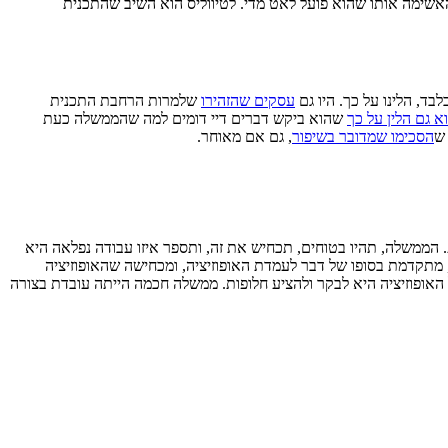
שימה אותו שהוא פועל לאט מדי. לטיווליס הוא השיב שהתכנית
בד, הלינו על כך. היו גם
עסקים שהזהירו
שלמרות הרחבת התכנית
א גם הלין על כך
שהוא ביקש דברים דיי דומים למה שהממשלה כעת
 ש
הסכימו שמדובר בשיפור
, גם אם מאוחר.
 הממשלה, תהיו בטוחים, תכחיש את זה, ותספר איזו עבודה נפלאה היא
 מתקדמת בסופו של דבר לעמדת האופוזיציה, ומכחישה שהאופוזיציה
 האופוזיציה היא לבקר ולהציע חלופות. ממשלה חכמה הייתה עובדת בצורה