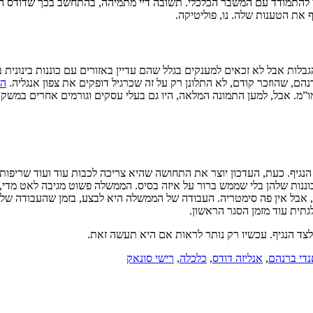
י להתמודד עם המשבר הכלכלי. תשובה דיי מתמיהה, בהתחשב בכך שדודס הא
 את הטענות שלה. נו, פוליטיקה.
בלות אבל לא זכאים למענקים בגלל שהם עדיין באזורים עם כוננות בינונית בל
הם, שהוזכר קודם, לא התלונן רק על זה שכרגיל דופקים את צפון אנגליה.
הו
ו”מ. אבל, למען התמונה המלאה, היו גם בעלי עסקים וגורמים אחרים במשק
גיף. כעת, העדכון יוצר את התחושה שהיא צריכה לכבות עוד ועוד שריפות.
וננות שלהן בלי שממש ברור על איזה בסיס. הממשלה פשוט מגיבה לאט מדי,
ן, אבל אין פה סימטריה. העבודה של הממשלה היא לבצע, בזמן שהעבודה של
תית עוד מזמן הסגר הראשון.
לצד הנגיף. עכשיו רק נותר לראות אם היא תעשה זאת.
נדי ברנהם
,
אנליזה דודס
,
כלכלה
,
רישי סונאק