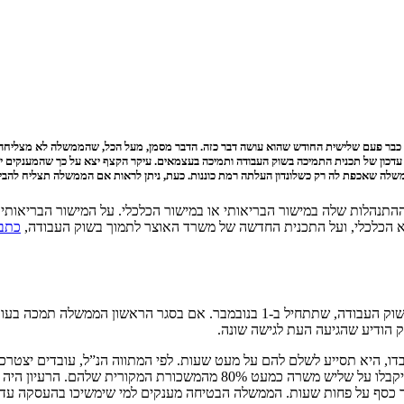
ו כבר פעם שלישית החודש שהוא עושה דבר כזה. הדבר מסמן, מעל הכל, שהממשלה לא מצליחה למ
כון של תכנית התמיכה בשוק העבודה ותמיכה בעצמאים. עיקר הקצף יצא על כך שהמענקים יינתנו
שלה שאכפת לה רק כשלונדון העלתה רמת כוננות. כעת, ניתן לראות אם הממשלה תצליח להביא את
התנהלות שלה במישור הבריאותי או במישור הכלכלי. על המישור הבריאותי
שא הכלכלי, ועל התכנית החדשה של משרד האוצר לתמוך בשוק העבודה,
כתבת
ו, היא תסייע לשלם להם על מעט שעות. לפי המתווה הנ”ל, עובדים יצטרכ
המשרה שלא ממומש, המעסיק והממשלה ישלמו באופן שווה. כך, העובדים יקבלו 
ר כסף על פחות שעות. הממשלה הבטיחה מענקים למי שימשיכו בהעסקה עד י