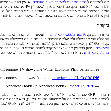
אם להתייחס ל
עדכון התכנית לתמיכה בשוק העבודה
שעות שכלל לא עבדו בה
ציין את זה בנאום במפורש, אבל גם התשלום הכולל שיקבלו העובדים יצנח. במקור הם היו אמורים לקבל כ-78%
ביקורת
ביקורת, כמובן,
נשמעה מספסלי האופוזיציה
. אנליזה דודס, שרת האוצר במ
התחילה הכי מהר שלה ולאט-לאט הגבירה. זו הייתה כניסה בממשלה במאה 
כן. רק כשלונדון והמידלנדס נכנסו גם הן לכוננות גבוהה, אז נזכרה הממשלה
הממשלה
, וטוען כבר זמן מה שהצפון מוקרב לטובת הדרום העשיר. דודס 
בתקופה האחרונה
, היא דרשה סגר כללי כדי לעשות הפעלה מחדש לכל הסיפ
 long-running TV show: The Winter Economy Plan, Series Three.
 the economy, and it wasn’t a plan.
pic.twitter.com/HoOcG9GfN6
October 22, 2020
— Anneliese Dodds (@AnnelieseDodds)
דוברת ה-SNP לענייני האוצר, אליסון ת’יוליס, אמרה שהעובדה 
להגיד את מה שכתבתי קודם על משמעות הנאום. כמו כן, היא תקפה את הת
שמתיימרת לגרום לאנשים לא להישען על מנגנוני הרווחה, לא נראה שלשמרנ