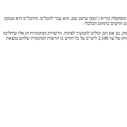
ממשלה בוריס ג’ונסון שישב שם, הוא עבר לתכל’ס. והתכל’ס הוא שבזמן
ים חדשים בתחום הכלכלי.
ן, גם אם הם יכולים להמשיך לפתוח. הרשויות המקומיות הן אלו שיחליטו
כיצד לחלק את המענקים האלו, כדי לאפשר גמישות. אבל, הוא גם מבטיח מענקים ישירים לעסקים מתחומים מסוימים (בעיקר מתחום המסעדנות והאירוח) של עד 2,100 ליש”ט על כל חודש בו הרשות המקומית שלהם נמצאת