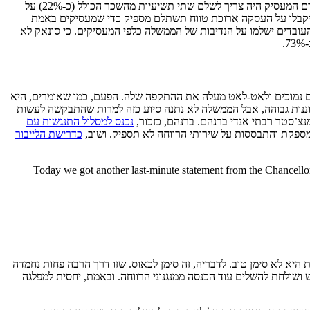
, אז אין ספק שהממשלה הורידה את הנטל מהמעסיקים, כך שהוא יהיה הרבה פחות מורגש. אם קודם המעסיק היה צריך לשלם שתי תשיעיות מהשכר הכולל (כ-22%) על
הניח שהמענק שמעסיקים יקבלו על העסקה ארוכת טווח תשתלם מספיק כדי שמעסיקים באמת
 המעסיק לעומת תכנית החל”ת. הממשלה, לעומת זאת, כעת הממשלה תצטרך לשלם 49% מהמשכורת. וגם העובדים ישלמו על הנדיבות של הממשלה כלפי המעסיקים. כי סונאק לא
ים נמוכים ולאט-לאט מעלה את ההתקפה שלה. הפעם, כמו שאומרים, היא
וננות גבוהה, אבל הממשלה לא נתנה סיוע כזה למרות שהתבקשה לעשות
צ’סטר רבתי אנדי ברנהם. ברנהם, כזכור,
נכנס למסלול התנגשות עם
ספקת והתבססות על שירותי הרווחה לא תספיק. ושוב,
כדרישת הלייבור
Today we got another last-minute statement from the Chancello
לית היא לא סימן טוב. לדבריה, זה סימן לכאוס. שזו דרך הרבה פחות נחמדה
שולחת להשלים עוד הכנסה ממנגנוני הרווחה. ובאמת, יחסית למפלגה