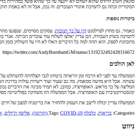
סונאק השיב לדודס שהוא לעולם לא יתנצל על כך שהוא פועל במהירות כד
המקורית זכתה גם לתמיכת איגודי העובדים. זה נכון, אבל זה לא באמת תוקף
ביקורות נוספות
כאמור, גם מחוץ לפרלמנט
היו על כך תגובות
. עסקים מסוימים, שנפגעו מההג
לתמיכה בשוק העבודה, הם עדיין יאלצו לשלוח עוד עובדים הביתה. אנדי ברנ
מתכוונת לספק. הוא תהה למה כל הדברים האלו לא היו על השולחן בזמן המ
https://twitter.com/AndyBurnhamGM/status/1319232492428316672
לאן הולכים
הממשלה עד לפני לא הרבה זמן הראתה ביטחון לגבי הצלחתה להשתלט על הנ
עשתה. אבל היא מזיעה ממאמץ. מה גם שעוד ועוד רשויות עולות בדרגת הכ
המליצה על כך מראש. האופוזיציה, כמובן, לא תמיד מבינה את הדברים נכו
קונסטרוקטיבית עם האופוזיציה. אבל הממשלה הזו משחקת בפוליטיקה מפלג
הממשלה עדיין יכולה לייצב את העסק ולהחזיר את בריטניה למצב של חיים 
Categories:
בריאות
,
כלכלה
COVID-19 (קורונה)
Tags:
,
אליסון ת'יוליס
,
א
ניווט