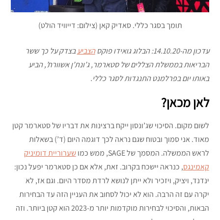
תומך בסגר כללי. סאדיק קאן (צילום: דייוויד הולט)
עדכון מה-14.10.20: הבלוג גואידו פוקס
הצביע
בצדק על כך ששר
הבריאות בממשלת הצללים של סטארמר, ג’ונת’ן אשוורת’, הביע
באותו יום בפרלמנט התנגדות לסגר כללי.
לאן מכאן?
לשום מקום. הסיכוי שג’ונסון ייקח ברצינות את דבריו של סטארמר קטן
מאוד. אני סמוך ובטוח שגם נראה לכך דוגמה היום (ד’) בשאלות
לראש הממשלה. המסמך של SAGE, ממש כמו
שערוריית דומיניק
קאמינגס
, כנראה יישכח בקרוב. זאת, אלא אם כן סטארמר יפעל נכון:
ינדנד, ויציק, ויזכיר ולא ייתן לנושא לרדת מסדר היום. וגם אז, לא
יקרה עם זה הרבה. הוא לא יכול לסחוב את העניין הזה עד הבחירות
הבאות, והסיכוי לבחירות מוקדמות יותר מ-2023 הוא קטן ביותר. וזה