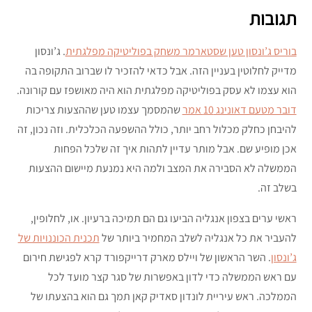
תגובות
בוריס ג’ונסון טען שסטארמר משחק בפוליטיקה מפלגתית
. ג’ונסון
מדייק לחלוטין בעניין הזה. אבל כדאי להזכיר לו שברוב התקופה בה
הוא עצמו לא עסק בפוליטיקה מפלגתית הוא היה מאושפז עם קורונה.
דובר מטעם דאונינג 10 אמר
שהמסמך עצמו טען שההצעות צריכות
להיבחן כחלק מכלול רחב יותר, כולל ההשפעה הכלכלית. וזה נכון, זה
אכן מופיע שם. אבל מותר עדיין לתהות איך זה שלכל הפחות
הממשלה לא הסבירה את המצב ולמה היא נמנעת מיישום ההצעות
בשלב זה.
ראשי ערים בצפון אנגליה הביעו גם הם תמיכה ברעיון. או, לחלופין,
להעביר את כל אנגליה לשלב המחמיר ביותר של
תכנית הכוננויות של
ג’ונסון
. השר הראשון של ויילס מארק דרייקפורד קרא לפגישת חירום
עם ראש הממשלה כדי לדון באפשרות של סגר קצר מועד לכל
הממלכה. ראש עיריית לונדון סאדיק קאן תמך גם הוא בהצעתו של