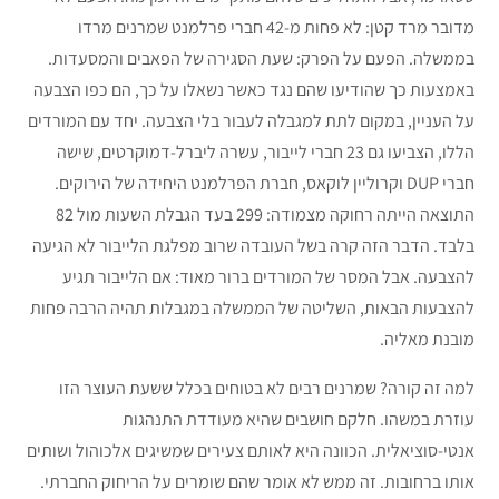
מדובר מרד קטן: לא פחות מ-42 חברי פרלמנט שמרנים מרדו
בממשלה. הפעם על הפרק: שעת הסגירה של הפאבים והמסעדות.
באמצעות כך שהודיעו שהם נגד כאשר נשאלו על כך, הם כפו הצבעה
על העניין, במקום לתת למגבלה לעבור בלי הצבעה. יחד עם המורדים
הללו, הצביעו גם 23 חברי לייבור, עשרה ליברל-דמוקרטים, שישה
חברי DUP וקרוליין לוקאס, חברת הפרלמנט היחידה של הירוקים.
התוצאה הייתה רחוקה מצמודה: 299 בעד הגבלת השעות מול 82
בלבד. הדבר הזה קרה בשל העובדה שרוב מפלגת הלייבור לא הגיעה
להצבעה. אבל המסר של המורדים ברור מאוד: אם הלייבור תגיע
להצבעות הבאות, השליטה של הממשלה במגבלות תהיה הרבה פחות
מובנת מאליה.
למה זה קורה? שמרנים רבים לא בטוחים בכלל ששעת העוצר הזו
עוזרת במשהו. חלקם חושבים שהיא מעודדת התנהגות
אנטי-סוציאלית. הכוונה היא לאותם צעירים שמשיגים אלכוהול ושותים
אותו ברחובות. זה ממש לא אומר שהם שומרים על הריחוק החברתי.