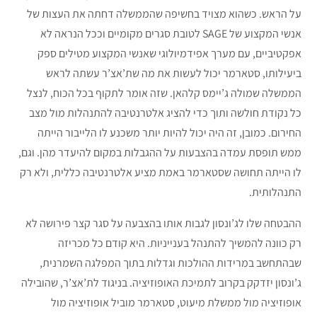
על הראש. כשהוא מצויד בחשיפה שהממשלה דחתה את העצות של
אנשי המקצוע של SAGE לטובת סגרים מקומיים וככל הנראה לא
אפקטיביים, עם מערך אפידמיולוגי שאנשי המקצוע מטילים ספק
ביעילותו, סטארמר יכול לעשות את מה שת’אצ’ר עשתה לראש
הממשלה שמולה ג’יימס קלהאן. שזה אומר לתקוף בכל הכוח, לנצל
כל נקודת חולשה ותוך כדי להציג אלטרנטיבה להתנהלות מול מצב
החירום. כמובן, זה היה יכול להיות יותר משכנע לו הלייבור הייתה
ממש תופסת עמדה בהצבעות על ההגבלות במקום להיעדר מהן. וגם,
לו הייתה תחושה שסטארמר באמת מציע אלטרנטיבה כללית, ולא רק
התנהלותית.
ההבטחה שלו לג’ונסון לגבות אותו בהצבעה על סגר קצר פירושה לא
רק כוונה להמשיך להתנהל בענייניות. היא קודם כל מכריזה
שבהתחשב במרידות ההולכות וגדלות בתוך המפלגה השמרנית,
ג’ונסון יזדקק בקרוב לתמיכת האופוזיציה. בניגוד לת’אצ’ר, שהובילה
אופוזיציה מול ממשלת מיעוט, סטארמר מוביל אופוזיציה מול