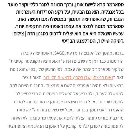
סטארמר קרא ליישם אותן, ובכך הכוונה לסגר כללי וקצר מועד
בכל אנגליה. הוא גם הבטיח, על רקע המרידות השמרניות
הגוברות, שהאופוזיציה תתמוך בממשלה אם תעשה זאת.
סטארמר מנסה למצב את עצמו כאופוזיציה התקפית יותר.
עכשיו השאלה היא אם הוא יצליח לדבוק בסגנון הזה | צילום:
ג’סיקה טיילור, הפרלמנט הבריטי
בזכות מסמך של הקבוצה המדעית SAGE, האופוזיציה קיבלה
הזדמנות. כבר זמן מה שרבים חשו ש”האופוזיציה הקונסטרוקטיבית”
של קיר סטארמר מיצתה את עצמה. לפי הרעיון שלו, כפי שהוא ניסח
זאת ב
נאום הניצחון שלו במרוץ לראשות הלייבור
, האופוזיציה
בראשותו לא תהיה “אופוזיציה לשם אופוזיציה”. התכנית הייתה לתת
לממשלה לעבוד, ולהצביע על הכשלים בפעולותיה כדי לסייע לה
לפעול טוב יותר. אבל רבים חשו שהגיע הזמן לגמור עם זה. למרות
שהעמדה “אני תומך בכך וכך, אבל יש כשלים בזה וזה” לא מאוד
מורכבת, בוריס ג’ונסון הצליח להציג את סטארמר כזגזגן. לא הייתה
לג’ונסון בעיה לפרגן לג’רמי קורבין על האופן בו הנהיג את האופוזיציה