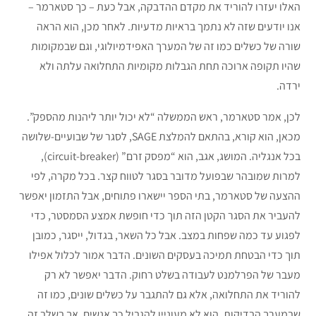
האלו יעזרו להוריד את מקדם ההדבקה, אבל כעת – כך סטארמר –
אנו יודעים שזה לא נתמך בראיות מדעיות. לאחר מכן, הוא הראה
שורה של כשלים כמו זה של המערך האפידמיולוגי, וגם שבמקומות
שהיו תקופה ארוכה תחת הגבלות מקומיות התחלואה עלתה ולא
ירדה.
לכן, אמר סטארמר, ראש הממשלה “לא יכול יותר ליהנות מהספק”.
מכאן, הוא קורא, בהתאם להמלצת SAGE, לסגר של שבועיים-שלושה
בכל אנגליה. המושג, אגב, הוא “מפסק זרם” (circuit-breaker),
למרות שמובהר שבפועל מדובר בסגר לטווח קצר. בכל מקרה, לפי
ההצעה של סטארמר, בתי הספר יישארו פתוחים, אבל התזמון יאפשר
להעביר את הסגר הקטן הזה תוך כדי חופשת אמצע הסמסטר, כדי
לפגוע עד כמה שפחות במצב. אבל כל השאר, בגדול, ייסגר, כמובן
תוך כדי הבטחת תמיכה בעסקים השונים. הדבר אמור לכלול אפילו
מעבר של הפרלמנט לעבודה בשלט רחוק. הדבר יאפשר לא רק
להוריד את התחלואה, אלא גם להתגבר על כשלים שונים, כמו זה
שבמערך הבדיקות. הוא לא מעוניין להגביל כך אנשים, אך בשלב זה