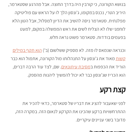
בנושא הקורונה, כי קורבין היה בדרך החוצה. אבל מהרגע שסטארמר,
היריב הטרי, נכנס במקומו, ג’ונסון הלך לו על הראש עם פוליטיקה
מפלגתית. סטארמר ניסה להשיב את הדיון למסלול, אבל הטון הלא
לוחמני שלו לא הצליח לשים את ראש הממשלה במקום, למעט
בפעמים בודדות. סטארמר פשוט נראה חלש.
וכנראה שנמאס לו מזה. לא מספיק ששלשום (ב’)
הוא תקף במילים
קשות
מאוד את ג’ונסון על התנהלותו מול הקורונה, אתמול הוא כבר
הוריד את הכפפות ב
מסיבת עיתונאים
. שם, לצד עוד הרבה דברים,
הוא הכריז שג’ונסון כבר לא יכול להמשיך ליהנות מהספק.
קצת רקע
לפני שאעבור להציג את דבריו של סטארמר, כדאי להכיר את
ההתרחשויות ברקע שהכינו את הקרקע לנאום הזה. במקרה הזה,
מדובר בשני עניינים עיקריים.