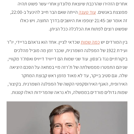
אחרים הזהירו שהרכבת שיוצאת מלונדון אחרי עשר פשוט תהיה
מפוצצת באנשים.
עוד טענה
הייתה שאם הבר חייב להינעל ב-22:00,
זה אומר שב-21:45 יצופפו את היושבים בדרך החוצה. ויש כאלו
שפשוט רוצים לפתוח את הכלכלה ככל הניתן.
בין המורדים יש
כמה שמות
שכדאי לציין. אחד הוא גראהם בריידי, יו”ר
ועידת 1922 של המפלגה השמרנית, שכבר זמן מה מוביל מהלכים
ביקורתיים נגד ג’ונסון. עוד שני שמות הם דייוויד דייויס ואסת’ר מקוויי,
שניהם התפטרו מממשלתה של ת’רזה מיי במחאה על הסכם היציאה
שלה. וגם סטיב בייקר, עד לא מאוד מזמן ראש קבוצת המחקר
האירופית, האגף האירוסקפטי הקשה של המפלגה השמרנית. בקיצור,
שמות גדולים מורדים בממשלה, ולא נראה שהמרידות האלו קטנות.