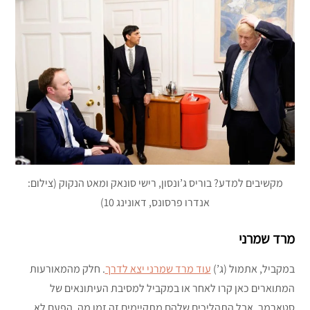
מקשיבים למדע? בוריס ג’ונסון, רישי סונאק ומאט הנקוק (צילום:
אנדרו פרסונס, דאונינג 10)
מרד שמרני
במקביל, אתמול (ג’)
עוד מרד שמרני יצא לדרך
. חלק מהמאורעות
המתוארים כאן קרו לאחר או במקביל למסיבת העיתונאים של
סטארמר, אבל התהליכים שלהם מתקיימים זה זמן מה. הפעם לא