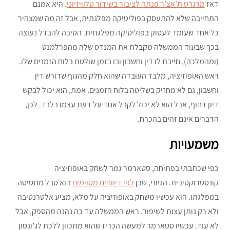
דאז
מרגרט ת’אצ’ר פנתה לציבור בשידור טלוויזיוני
. היא אמנם
התחייבה שלא להתעסק בפוליטיקה מפלגתית, אבל זה מה שמצהיר
כל אחד שעומד לעסוק בפוליטיקה מפלגתית. הסיבה להבדל נעוצה
בכך שבעוד הממשלה מקבלת את המנדט שלה מהפרלמנט
(ומהמלכה), חייבת לו דין וחשבון ובו בזמן שולטת בלוח הזמנים שלו.
ראש האופוזיציה, מלבד העובדה שהוא חלק מהגוף שדורש דין
וחשבון, גם לא מחזיק בשליטה בלוח הזמנים. אמת, הוא יכול לבקש
דיון דחוף, אבל הוא לא יכול לקבל אחד על דעת עצמו בלבד. לכן,
הדברים אינם זהים בהכרח.
משמעויות
כפי שכתבתי בפתיחה, סטארמר גמר לשחק באופוזיציה
קונסטרוקטיבית. הגיוני, שכן
לפי דיווחים מסוימים
הוא סבל מתסיסה
במפלגתו. הוא עכשיו משחק באופוזיציה על מלא, מציע אלטרנטיבה
ולא רק נותן עצות לשיפור. ראש הממשלה עד כה נהנה מהספק, אבל
לא עוד. עכשיו סטארמר למעשה הכריז שהוא מתכוון ללכת לג’ונסון