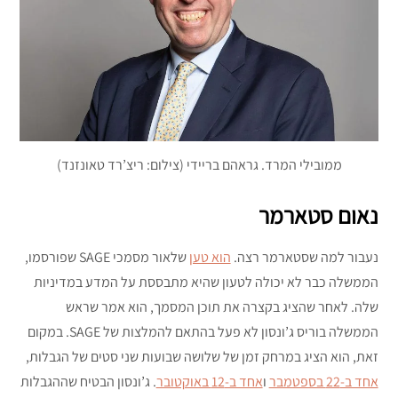
ממובילי המרד. גראהם בריידי (צילום: ריצ’רד טאונזנד)
נאום סטארמר
נעבור למה שסטארמר רצה.
הוא טען
שלאור מסמכי SAGE שפורסמו,
הממשלה כבר לא יכולה לטעון שהיא מתבססת על המדע במדיניות
שלה. לאחר שהציג בקצרה את תוכן המסמך, הוא אמר שראש
הממשלה בוריס ג’ונסון לא פעל בהתאם להמלצות של SAGE. במקום
זאת, הוא הציג במרחק זמן של שלושה שבועות שני סטים של הגבלות,
אחד ב-22 בספטמבר
ו
אחד ב-12 באוקטובר
. ג’ונסון הבטיח שההגבלות