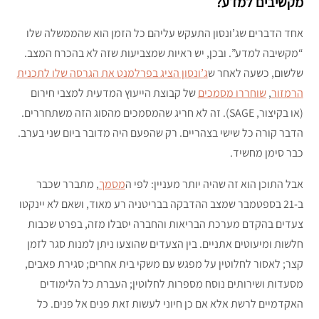
מקשיבים למדע?
אחד הדברים שג’ונסון התעקש עליהם כל הזמן הוא שהממשלה שלו
“מקשיבה למדע”. ובכן, יש ראיות שמצביעות שזה לא בהכרח המצב.
שלשום, כשעה לאחר ש
ג’ונסון הציג בפרלמנט את הגרסה שלו לתכנית
הרמזור
,
שוחררו מסמכים
של קבוצת הייעוץ המדעית למצבי חירום
(או בקיצור, SAGE). זה לא חריג שהמסמכים מהסוג הזה משתחררים.
הדבר קורה כל שישי בצהריים. רק שהפעם היה מדובר ביום שני בערב.
כבר סימן מחשיד.
אבל התוכן הוא זה שהיה יותר מעניין: לפי ה
מסמך
, מתברר שכבר
ב-21 בספטמבר שמצב ההדבקה בבריטניה רע מאוד, ושאם לא יינקטו
צעדים בהקדם מערכת הבריאות והחברה יסבלו מזה, בפרט שכבות
חלשות ומיעוטים אתניים. בין הצעדים שהוצעו ניתן למנות סגר לזמן
קצר; לאסור לחלוטין על מפגש עם משקי בית אחרים; סגירת פאבים,
מסעדות ושירותים נוסח מספרות לחלוטין; העברת כל הלימודים
האקדמיים לרשת אלא אם כן חיוני לעשות זאת פנים אל פנים. כל