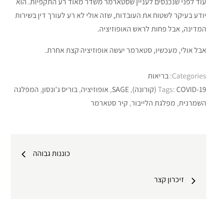
עוד לפני שנכנסים לעניין שסטארמר משדר מאוד רע התקפיות. הוא
יודע בעיקר לשטוח את העובדות, שזה אולי לא רע לעורך דין בשירות
המדינה, אבל פחות לראש האופוזיציה.
אבל אולי, מעכשיו, סטארמר יעשה אופוזיציה קצת אחרת.
Categories:
בריאות
COVID-19 (קורונה)
Tags:
,
SAGE
,
אופוזיציה
,
בוריס ג'ונסון
,
המפלגה
השמרנית
,
מפלגת הלייבור
,
קיר סטארמר
ניווט
כוננות גבוהה
זיכרון קצר