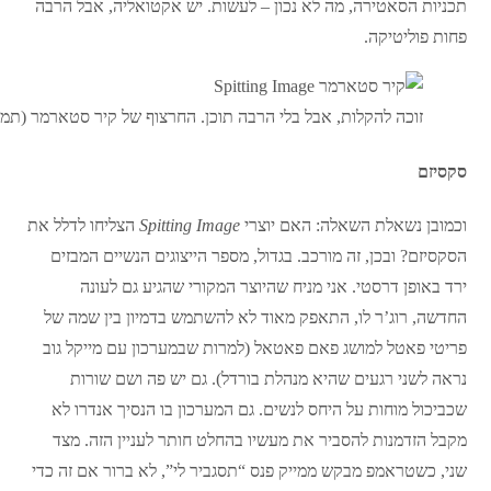
תכניות הסאטירה, מה לא נכון – לעשות. יש אקטואליה, אבל הרבה
פחות פוליטיקה.
זוכה להקלות, אבל בלי הרבה תוכן. החרצוף של קיר סטארמר (תמו
סקסיזם
וכמובן נשאלת השאלה: האם יוצרי
Spitting Image
הצליחו לדלל את
הסקסיזם? ובכן, זה מורכב. בגדול, מספר הייצוגים הנשיים המבזים
ירד באופן דרסטי. אני מניח שהיוצר המקורי שהגיע גם לעונה
החדשה, רוג’ר לו, התאפק מאוד לא להשתמש בדמיון בין שמה של
פריטי פאטל למושג פאם פאטאל (למרות שבמערכון עם מייקל גוב
נראה לשני רגעים שהיא מנהלת בורדל). גם יש פה ושם שורות
שכביכול מוחות על היחס לנשים. גם המערכון בו הנסיך אנדרו לא
מקבל הזדמנות להסביר את מעשיו בהחלט חותר לעניין הזה. מצד
שני, כשטראמפ מבקש ממייק פנס “תסגביר לי”, לא ברור אם זה כדי