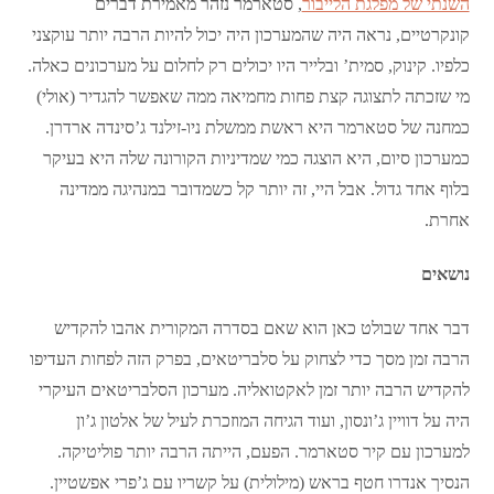
השנתי של מפלגת הלייבור
, סטארמר נזהר מאמירת דברים
קונקרטיים, נראה היה שהמערכון היה יכול להיות הרבה יותר עוקצני
כלפיו. קינוק, סמית’ ובלייר היו יכולים רק לחלום על מערכונים כאלה.
מי שזכתה לתצוגה קצת פחות מחמיאה ממה שאפשר להגדיר (אולי)
כמחנה של סטארמר היא ראשת ממשלת ניו-זילנד ג’סינדה ארדרן.
כמערכון סיום, היא הוצגה כמי שמדיניות הקורונה שלה היא בעיקר
בלוף אחד גדול. אבל היי, זה יותר קל כשמדובר במנהיגה ממדינה
אחרת.
נושאים
דבר אחד שבולט כאן הוא שאם בסדרה המקורית אהבו להקדיש
הרבה זמן מסך כדי לצחוק על סלבריטאים, בפרק הזה לפחות העדיפו
להקדיש הרבה יותר זמן לאקטואליה. מערכון הסלבריטאים העיקרי
היה על דוויין ג’ונסון, ועוד הגיחה המוזכרת לעיל של אלטון ג’ון
למערכון עם קיר סטארמר. הפעם, הייתה הרבה יותר פוליטיקה.
הנסיך אנדרו חטף בראש (מילולית) על קשריו עם ג’פרי אפשטיין.