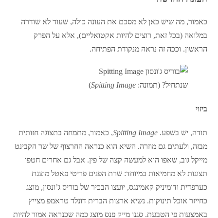
כאמור, מה שיש כאן לא מסכם את העונה כולה, שעוד לא שודרה
במלואה (בכל זאת, רוצים להיות אקטואליים), אלא על הפרק
הראשון. וככה זה נראה מנקודת הפתיחה.
שנתחיל? (תמונה:
Spitting Image
)
ביזוי
תודה, יש בשפע.
Spitting Image
, כאמור, מתמחה בתצוגה חזותית
מבזה, ולעתים גם מוזרה. השיא הוא כנראה החרצוף של שר הקבינט
מייקל גוב, שאפו הוא למעשה קצה של פין. אבל גם אחרים חטפו
תצוגות לא מחמיאות במיוחד: שרת הפנים פריטי פאטל מוצגת
כערפדית ודומיניק קאמינגס, יועצו הבכיר של בוריס ג’ונסון, מוצג
כחייזר אוכל תינוקות. נשיא ארצות הברית דונלד טראמפ מצייץ
באמצעות פי הטבעת. סגנו מייק פנס מוצג כמה שכנראה אמור להיות