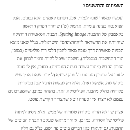
השמונים והתשעים?
ועכשיו למשהו שונה לגמרי. אכן, רפרנס לאמנים הלא נכונים, אבל
הפואנטה בעינה עומדת. אתמול (ש’) שוחרר הפרק הראשון
בקאמבק של התכנית
Spitting Image
, תכנית הסאטירה הוותיקה
שהיוותה את ההשראה ל”החרצופים” הישראלית. בגלל שאני מוצא
תכניות סאטירה דרך טובה מאוד להבין הלכי רוח פוליטיים (כמובן,
תוך התחשבות במגבלות), חשבתי שיכול להיות נחמד לבחון את
הפרק החדש (מתוך עשרה בעונה הנוכחית). כמובן, אין לי כוונה
לחזור על הניסיון הזה עם כל פרק שייצא (למרות שאם אבין שיש
ביקוש לזה, אשקול זאת), אלא רק לעשות תרגיל קטן בביקורת
טלוויזיה כחלק מהבנת הפוליטיקה. זאת, בהנחה כמובן, שהמערכונים
עצמם לא ייצרו איזו סערה זוטא שתצריך הקדשת פוסט.
אציין שזו לא תהיה ביקורת טלוויזיה של ממש, אלא ניסיון לניתוח
פוליטי של הסדרה. כמו כן, אזהיר מראש שעקב התכנית הבוטים של
התכנית, גם יתוארו כאן דברים בוטים פה ושם. כנ”ל גם חלק