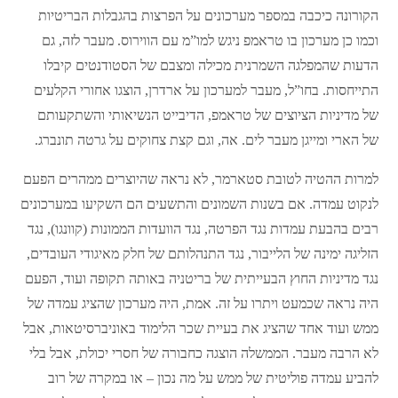
הקורונה כיכבה במספר מערכונים על הפרצות בהגבלות הבריטיות
וכמו כן מערכון בו טראמפ ניגש למו”מ עם הווירוס. מעבר לזה, גם
הדעות שהמפלגה השמרנית מכילה ומצבם של הסטודנטים קיבלו
התייחסות. בחו”ל, מעבר למערכון על ארדרן, הוצגו אחורי הקלעים
של מדיניות הציוצים של טראמפ, הדיבייט הנשיאותי והשתקעותם
של הארי ומייגן מעבר לים. אה, וגם קצת צחוקים על גרטה תונברג.
למרות ההטיה לטובת סטארמר, לא נראה שהיוצרים ממהרים הפעם
לנקוט עמדה. אם בשנות השמונים והתשעים הם השקיעו במערכונים
רבים בהבעת עמדות נגד הפרטה, נגד הוועדות הממונות (קוונגו), נגד
הזליגה ימינה של הלייבור, נגד התנהלותם של חלק מאיגודי העובדים,
נגד מדיניות החוץ הבעייתית של בריטניה באותה תקופה ועוד, הפעם
היה נראה שכמעט ויתרו על זה. אמת, היה מערכון שהציג עמדה של
ממש ועוד אחד שהציג את בעיית שכר הלימוד באוניברסיטאות, אבל
לא הרבה מעבר. הממשלה הוצגה כחבורה של חסרי יכולת, אבל בלי
להביע עמדה פוליטית של ממש על מה נכון – או במקרה של רוב