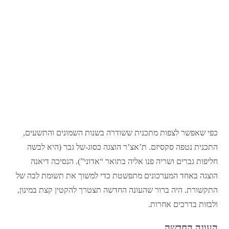
כפי שאפשר לצפות מתכנית ששודרה בשנות השמונים והתשעים,
התכנית נטפה סקסיזם. ת’אצ’ר הוצגה כסוג-של גבר (היא לבשה
חליפות גברים ושריה פנו אליה בתואר “אדוני”). הנסיכה דיאנה
הוצגה באחד המערכונים מתפשטת כדי למשוך את תשומת לבה של
התקשורת. היה ברור שהעונה החדשה תצטרך להקטין קצת במינון,
ולבזות בדרכים אחרות.
העונה החדשה