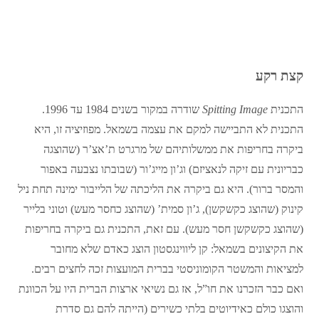
קצת רקע
התכנית
Spitting Image
שודרה במקור בשנים 1984 עד 1996.
התכנית לא התביישה למקם את עצמה בשמאל. מפוזיציה זו, היא
ביקרה בחריפות את ממשלותיהם של מרגרט ת’אצ’ר (שהוצגה
כבריונית עם זיקה לנאציזם) וג’ון מייג’ור (שבובתו נצבעה באפור
והמסר ברור). היא גם ביקרה את הליכתה של הלייבור ימינה תחת ניל
קינוק (שהוצג כקשקשן), ג’ון סמית’ (שהוצג כחסר מעש) וטוני בלייר
(שהוצג כקשקשן חסר מעש). עם זאת, התכנית גם ביקרה בחריפות
את הקיצונים בשמאל: קן ליווינגסטון הוצג כאדם שלא מחובר
למציאות והמשטר הקומוניסטי בברית המועצות זכה לחצים רבים.
ואם כבר הזכרנו את חו”ל, אז גם נשיאי ארצות הברית היו על הכוונת
והוצגו כולם כאידיוטים בלתי כשירים (הייתה להם גם סדרת