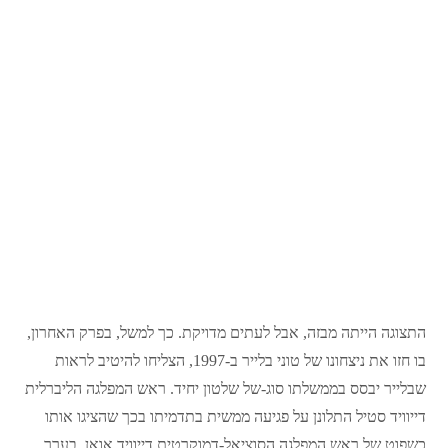
התצוגה הייתה מבזה, אבל לעתים מדויקת. כך למשל, בפרק האחרון,
בו חזו את ניצחונו של טוני בלייר ב-1997, הצליחו להיטיב לראות
שבלייר יבסס בממשלתו סוג-של שלטון יחיד. ראש המפלגה הליברלית
דייוויד סטיל התלונן על פגיעה ממשית בתדמיתו בכך שהציגו אותו
כשפוט של ראש המפלגה הסוציאל-דמוקרטית דייוויד אואן. בערך