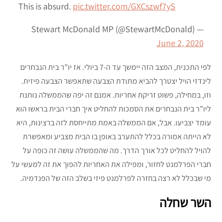
This is absurd.
pic.twitter.com/GXCszwf7yS
— Stewart McDonald MP (@StewartMcDonald)
June 2, 2020
לפי התכנית, המצב הזה יימשך עד ה-7 ביולי. אז יו”ר בית הנבחרים
לינדזי הויל יצטרך להביא מתודת הצבעה שתאפשר הצבעה פיזית.
וזו, במחילה, פשוט זריקת אחריות. אמנם זה יפה שהממשלה נותנת
ליו”ר בית הנבחרים את הסמכות להחליט איך חברי הבית בראשו הוא
עומד יצביעו. אבל, אם הממשלה באמת מתייחסת לזה ברצינות, היא
לא הייתה אמורה בכלל להתערב באופן בו הבית מצביע ומאפשרת
להויל להחליט לכל אורך הדרך. מה שהממשלה עושה זה כופה על
חברי הפרלמנט לחזור, ומפילה את האחריות להפוך את זה למעשי על
מי שבכלל לא רצה בחזרה לפרלמנט פיזי בשלב הזה של הפנדמיה.
השר שחלה