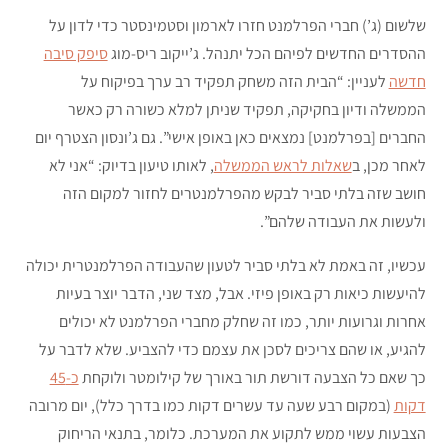
שלשום (ג’) חברי הפרלמנט חזרו לארמון וסטמינסטר כדי לדון על
ההסדרים החדשים לפיהם הכל יתנהל. ג’ייקוב ריס-מוג
סיפק סיבה
חדשה
לעניין: “הבית הזה משחק תפקיד רב ערך בפיקוח על
הממשלה ודיון בחקיקה, תפקיד שניתן למלא כשורה רק כאשר
החברים [בפרלמנט] נמצאים כאן באופן אישי”. גם ג’ונסון הצטרף יום
לאחר מכן, ב
שאלות לראש הממשלה
, לאותו טיעון בדיוק: “אני לא
חושב שזה בלתי סביר לבקש מהפרלמנטרים לחזור למקום הזה
ולעשות את העבודה שלהם”.
עכשיו, זה באמת לא בלתי סביר לטעון שהעבודה הפרלמנטרית יכולה
להיעשות כיאות רק באופן פיזי. אבל, מצד שני, הדבר יוצר בעיות
אחרות וגרועות יותר, כמו זה שחלק מחברי הפרלמנט לא יכולים
להגיע, או שהם צריכים לסכן את עצמם כדי להצביע. שלא לדבר על
כך שאם כל הצבעה דורשת תור באורך של קילומטר ולוקחת
כ-45
דקות
(במקום רבע שעה עד עשרים דקות כמו בדרך כלל), יום מרובה
הצבעות עשוי ממש לתקוע את המערכת. כלומר, בתנאי הריחוק