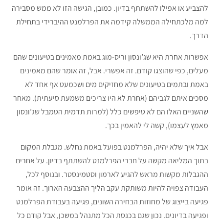
להצביע או אפילו להשתתף בדיון. כמובן, הגישה הזו לא ממש מסבירה
למה מלכתחילה הממשלה קידמה את הפרלמנט ההיברידי בתחילת
הדרך.
אפשרות אחרת היא שג’ונסון וריס-מוג באמת מאמינים בטיעונים שהם
מעלים, כפי שהוצגו קודם. זה אפשרי. אבל, זה אומר שהם מאמינים
באמת ובתמים בטיעונים שלא מחזיקים מים ושכמעט אף אחד לא
מסכים איתם לגביהם (אחרת לא היו צריכים משמעת סיעתית). מאחר
שהשניים האלו הם לא טיפשים כלל (למרות תדמית הטמבל שג’ונסון
מאמץ לעצמו), קשה לי להאמין בכך.
אבל איך שלא יהיה, הפרלמנט בפועל באמת נחלש. מגבלת המקום
בתוך המליאה מקשה על חברי הפרלמנט להשתתף בדיון. על אחרים
ההגבלות מקשות מראש להגיע לארמון וסטמינסטר. ובנוסף לכל,
העבודה צפויה להיות משותקת עקב הליך ההצבעה הארוך. זה אומר
פגיעה בייצוג של מחוזות הבחירה השונים, פגיעה בעבודת הפרלמנט
ופגיעה בדיונים. נכון שגם בכנסת הכל מתנהל במשכן, אבל קודם כל