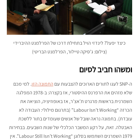
כיצד יפעל? לינדזי הויל בתחילת דרכו של הפרלמנט ההיברידי
(צילום: ג’סיקה טיילור, הפרלמנט הבריטי)
ומשהו חביב לסיום
ה-SNP לעגו לתורים הארוכים להצבעות עם
התמונה הזו
. למי מכם
שלא מזהים את הרפרנס ההיסטורי, אז בקצרה: ב-1978 המפלגה
השמרנית בראשות מרגרט ת’אצ’ר, אז באופוזיציה, הוציאה את
הכרזה “Labour Isn’t Working” (בתרגום מילולי: העבודה לא
עובדת). בתמונה נראה שובל של אנשים שעומדים בתור ללשכת
האבטלה. זאת, על רקע המשבר הכלכלי של שנות השבעים. בבחירות
1979 השמרנים השתמשו בסלוגן “Labour Still Isn’t Working”. אין