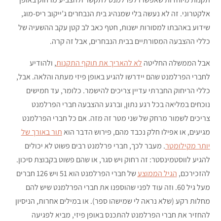
אלקטרוני. זה לא נעשה בלי שמנהיג בית הנבחרים ג’ייקוב ריס-מוג,
שידוע באהבתו למסורות ישנות, חטף כאב לב קטן עקב ההשעיה של
כללי ההצבעה המסורתיים בבית הנבחרים, אבל זה קרה.
אבל הממשלה החליטה
לא להאריך את תוקף התקנות
, ולהודיע
לחברי הפרלמנט שהם יידרשו להגיע באופן פיזי מעתה והלאה. אבל,
כללי הריחוק החברתי עדיין צריכים להישמר. כלומר, עד חמישים
נוכחים במליאה בכל רגע נתון, וברגע ההצבעה חברי הפרלמנט
צריכים לשמור מרחק של שני מטר זה מזה. אם כל חברי הפרלמנט
מגיעים, או אפילו חלק נכבד מהם, פירוש הדבר הוא
תור באורך של
יותר מקילומטר
. מעבר לכך, חברי פרלמנט רבים פשוט לא יכולים
להגיע לווסטמינסטר: זה רחוק ויש סגר, או שהם פשוט בקבוצת סיכון.
להזכירכם,
הגיל הממוצע
של חברי הפרלמנט הוא 51 ויש 126 חברים
מעל גיל 60. וזה עוד לפני שהוספנו את חברי הפרלמנט שיש להם
מחלות רקע (שלא נראה לי שמישהו ספר). או במילים אחרות, הניסיון
להחזיר את חברי הפרלמנט להתכנס באופן פיזי, מביא לפגיעה