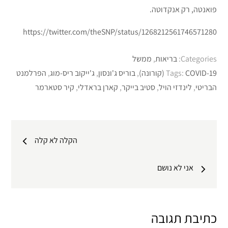
פואנטה, רק אנקדוטה.
https://twitter.com/theSNP/status/1268212561746571280
Categories:
בריאות
,
ממשל
COVID-19 (קורונה)
Tags:
,
בוריס ג'ונסון
,
ג'ייקוב ריס-מוג
,
הפרלמנט
הבריטי
,
לינדזי הויל
,
סטיב בייקר
,
קארן בראדלי
,
קיר סטארמר
ניווט
הקלה לא קלה
אני לא נושם
כתיבת תגובה