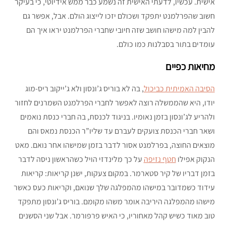
אישית. עכשיו, לדעתי האישית זה נשמע כבר ממש אידיוטי, כי בעיקר
חשוב שהפרלמנט יתפקד ושכולם יזכו לייצוג הולם. אבל, אפשר גם
להבין למה מישהו חושב שזה חיובי שחברי הפרלמנט יראו איך הם
עומדים בתור בסבלנות כמו כולם.
מחיאות כפיים
הסיבה האמיתית כביכול
, בה לא בוריס ג’ונסון ולא ג’ייקוב ריס-מוג
יודו, היא שהממשלה רוצה לאפשר לחברי הפרלמנט השמרנים לחזור
ולהריע לג’ונסון בזמן נאומיו. בניגוד לכנסת, בה חברי כנסת נואמים
ושאר חברי הכנסת צועקים לעברם עד שליו”ר הכנסת נמאס והם
מוצאים החוצה, בפרלמנט אסור לדבר בזמן שמישהו אחר נואם. מאט
הנקוק אפילו
חטף נזיפה
על כך מלינדזי הויל כשהראשון ניסה לדבר
בזמן דבריו של קיר סטארמר. במקום צעקות, ישנן קריאות: קריאות
עידוד כשמדובר במישהו מהמפלגה שלך שנואם, וקריאות כעס כאשר
מישהו מהמפלגה היריבה אומר משהו מקומם. בוריס ג’ונסון מתפקד
טוב מאוד כשיש קהל מאחוריו, כי האיש פרפורמר. אבל שני הסשנים