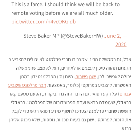
This is a farce. I should think we will be back to
remote voting before we are all much older.
pic.twitter.com/n4vcOKGidb
June 2,
— Steve Baker MP (@SteveBakerHW)
2020
אבל, גם בממשלה הבינו שמצב בו חברי פרלמנט לא יכולים להצביע כי
הגעתם תהווה סיכון לעצמם או לאחרים, הוא לא מצב שהממשלה
יכולה לאפשר. לכן,
ישנן פשרות
. היום (ה’) הפרלמנט ידון במתן
האפשרות להצביע בפרוקסי (כלומר, באמצעות
חבר פרלמנט שיצביע
עבורם
) על רקע רפואי. גם הדבר הזה גרר ביקורת, הפעם מטעם קארן
בראדלי, שעומדת בראש ועדת הפרוצדורות של הפרלמנט. בראדלי
חוששת שחברי פרלמנט יצטרכו לחשוף מידע רפואי רגיש כדי לקבל
את הזכות לפרוקסי. ישנן גם בעיות טכניות נוספות, שלא ניכנס אליהן
כרגע.