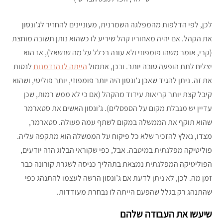
לכן, לפי הדלפות מהמפלגה השמרנית, מעוניינים להחזיר לג’ונסון
את הקהל. אם יהיה מאחוריו קהל שיריע לו כשהוא נותן תשובה מוחצת
(קרי, אומר משהו פומפוזי ולא עונה בכלל על מה שנשאל), אז הוא
יצליח לתת הופעה טובה יותר. ובכן, אתמול
הייתה לו הזדמנות
לנסות
את זה. ניתן להגיד שאכן ג’ונסון היה יותר פומפוזי, יותר פוליטי, ושהוא
קיבל קצת יותר קריאות עידוד מהקהל (אם כי לא ממש רמות, שכן
עדיין יש מגבלת מקום על הספסלים). ג’ונסון האשים את סטארמר
שהוא תוקף את הממשלה במקום לשתף עמה פעולה. סטארמר,
מצדו, נאלץ להזכיר שלא כל פיקוח על הממשלה הוא מתקפה עליה.
פוליטיקה מפלגתית במיטבה. אבל, כפי שקוראי הבלוג הזה יודעים,
הפוליטיקה המפלגתית נמצאת בתהליך כניסה לשגרת קורונה כבר
זמן מה. לכן, לא ניתן לדעת אם ג’ונסון הרשה לעצמו להתנהג כפי
שהתנהג רק בגלל שהפעם הייתה לו נבחרת מעודדות.
שיעשו את העבודה שלהם