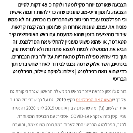
הצבעה שאורכם יותר מקילומטר ולוקח כ-45 דקות לסיים
הצבעה. ג’ונסון וריס-מוג טוענים שזה כדי להוות דוגמה אישית
וכי הפרלמנט עובד הכי טוב כשהחברים בו נוכחים. זה לא ממש
מוכיח את עצמו. טענות אחרות הן שג’ונסון רצה קצת קריאות
עידוד מהיציעים בזמן שהוא מתעמת עם ראש האופוזיציה קיר
סטארמר, או שהוא פשוט מעוניין להחליש את הפרלמנט. זה
הביא את הממשלה לנסות למצוא פתרונות ולא למראית עין,
תוך כדי שהיא מפילה חלק מהאחריות על יו”ר בית הנבחרים.
בינתיים, השר אלוק שרמה נכנס לבידוד לאחר שחש ברע תוך
כדי שהוא נואם בפרלמנט | צילום: ג’סיקה טיילור, הפרלמנט
הבריטי
בוריס ג’ונסון כנראה ייזכר כראש הממשלה הראשון שגרר ביקורת גם
על כך ש
השעה את הפרלמנט
בקיץ 2019, וגם על כך שכביכול החזיר
אותו שלשום (ג’). מה שהשתנה בין אוגוסט 2019 ליוני 2020 זה איזה
עניין קטן כזה שנקרא COVID-19. אסביר: עם הכניסה המאוחרת
לסגר, הפרלמנט הבריטי החל לעבוד במתכונת מצומצמת, והועברו
תקנות מיוחדות שאפשרו לפרלמנט לתקשר ולהצביע מרחוק באופן