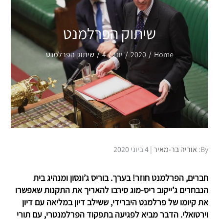
שיתוק הפרלמנט
Home
2020
יוני
4
שיתוק הפרלמנט
Posted
By:
אוריה בר-מאיר
4 ביוני 2020
on
חברים, הפרלמנט חוזר! בערך. בוריס ג’ונסון ומנהיג בית
הנבחרים ג’ייקוב ריס-מוג סירבו להאריך את התקנות שאפשרו
את קיומו של פרלמנט היברידי, ששילב דיון במליאה עם דיון
וירטואלי. הדבר מביא לפגיעה בתפקוד הפרלמנטרי, עם תורי