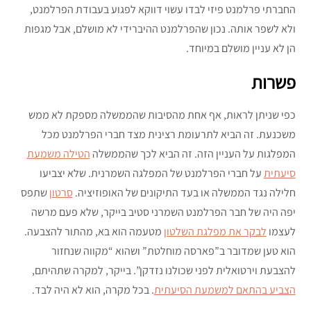
החברתי פרלמנט פיזי לבדו עשוי דווקא לפגוע בעבודת הפרלמנט,
ולא לשפר אותה. נכון שהפרלמנט ההיברידי לא מושלם, אבל מגפות
הן לא עניין מושלם במיוחד.
פשרות
כפי שניתן לראות, אף אחת מהסיבות שהממשלה מספקת לא ממש
משכנעת. זה הביא לתרעומת רצינית מצד חברי הפרלמנט מכל
המפלגות על העניין הזה. זה הביא לכך שהממשלה
הטילה משמעת
סיעתית
על חברי הפרלמנט של המפלגה השמרנית. שלא יצביעו
חלילה נגד הממשלה או בעד התיקונים של האופוזיציה.
סרטון
שתפס
יפה היה של חבר הפרלמנט השמרני סטיב בייקר, שלא פעם מרשה
לעצמו
לבקר את מפלגת השלטון
מטעמה הוא בא, מהתור להצבעה.
הוא טען שמדובר ב”פארסה מוחלטת” ושהוא “מקווה שנחזור
להצבעת וירטואלית לפני שכולנו נזדקן”. בייקר, למקרה שתהיתם,
הצביע בהתאם למשמעת הסיעתית
. בכל מקרה, הוא לא היה לבד.