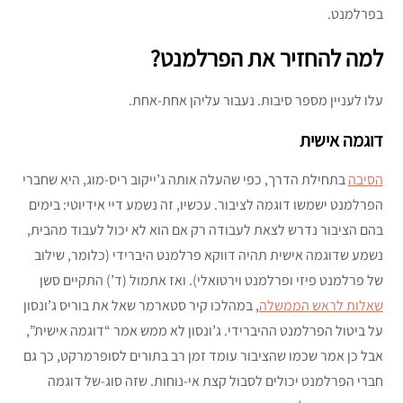
בפרלמנט.
למה להחזיר את הפרלמנט?
עלו לעניין מספר סיבות. נעבור עליהן אחת-אחת.
דוגמה אישית
הסיבה
בתחילת הדרך, כפי שהעלה אותה ג’ייקוב ריס-מוג, היא שחברי
הפרלמנט ישמשו דוגמה לציבור. עכשיו, זה נשמע דיי אידיוטי: בימים
בהם הציבור נדרש לצאת לעבודה רק אם הוא לא יכול לעבוד מהבית,
נשמע שדוגמה אישית תהיה דווקא פרלמנט היברידי (כלומר, שילוב
של פרלמנט פיזי ופרלמנט וירטואלי). ואז אתמול (ד’) התקיים סשן
שאלות לראש הממשלה
, במהלכו קיר סטארמר שאל את בוריס ג’ונסון
על ביטול הפרלמנט ההיברידי. ג’ונסון לא ממש אמר “דוגמה אישית”,
אבל כן אמר שכמו שהציבור עומד זמן רב בתורים לסופרמרקט, כך גם
חברי הפרלמנט יכולים לסבול קצת אי-נוחות. שזה סוג-של דוגמה