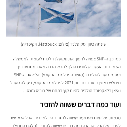
שינתה כיוון. סקוטלנד (צילום: Mattbuck, ויקיפדיה)
כמו כן, ה-SNP צפויה להפוך את סקוטלנד לכוח לעומתי לממשלה
השמרנית. העשור שלפנינו הולך להכיל הרבה מאוד מתחים בין
וסטמינסטר להולירוד (מושב הפרלמנט הסקוטי). אלא אם ה-SNP
תיחלש באופן כואב בבחירות 2021 לפרלמנט הסקוטי, ניקולה סטרג’ון
ואיאן בלאקפורד הולכים להיות קוץ בתחת של בוריס ג’ונסון.
ועוד כמה דברים ששווה להזכיר
מגמות פוליטיות ואירועים ששווה להזכיר היו למכביר, אבל אי אפשר
לעבור על הכל. אז הנה כמה דברים ששווה להזכיר (חלקם התחילו