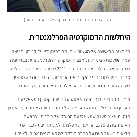
בפסגה ובתחתית. ג’רמי קורבין (צילום: סופי בראון)
היחלשות הדמוקרטיה הפרלמנטרית
המחצית הראשונה של העשור, שהייתה בסימן דייוויד קמרון, הביאה
עמה השלכות רציניות על מצב הדמוקרטיה הפרלמנטרית בבריטניה
במשך העשור כולו. ראשית, החוק מ-2011 שדורש הסכמת שני שליש
מחברי הפרלמנט כדי להקדים את הבחירות. הדבר הזה לא מתאים
לשיטה הפרלמנטרית, והדבר הביא לכמה פארסות בקיץ האחרון.
אבל יותר רציני מכך, היה השימוש של דייוויד קמרון במשאלי עם.
מעניין מה ת’אצ’ר, מושא הערצתו של קמרון, הייתה אומרת על העניין
הזה. ת’אצ’ר טענה שמשאלי עם הם כלי של רודנים, וכראשת
האופוזיציה ב-1975 הודיעה שמפלגתה לא מתחייבת לכבד את
תוצאות משאל העם על החברות בקהילה האירופית אם הן לא יהיו