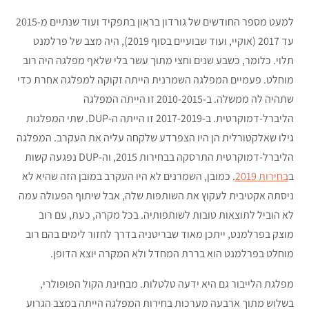
למעט מספר החודשים של גורדון בראון בתפקיד ועוד שנתיים מ-2015
עד 2017 (אוקיי, ועוד שבועיים בסוף 2019), היה מצב של פרלמנט
תלוי. כלומר, כשבע שנים וחצי מתוך עשר בלי שלאף מפלגה היה רוב
מוחלט. פעמיים המפלגה השמרנית הייתה זקוקה למפלגה אחרת כדי
שתהיה לה ממשלה. ב-2010-2015 זו הייתה המפלגה
הליברל-דמוקרטית. ב-2017-2019 זו הייתה ה-DUP. שתי המפלגות
גילו שאלקטורלית הן היו הצפרדע שלקחה עליה את העקרב. המפלגה
הליברל-דמוקרטית התרסקה בבחירות 2015, וה-DUP נפגעה קשות
ב
בחירות 2019
. כמובן, השמרנים לא היו העקרב במובן הזה שהיא לא
ניסתה אקטיבית לעקוץ את השותפות שלה, אבל שיתוף הפעולה עמה
לא הוביל לתוצאות טובות לשותפותיה. בכל מקרה, כעת, עם רוב
מוצק בפרלמנט, ייתכן מאוד שבריטניה בדרך לחזור לימים בהם רוב
מוחלט בפרלמנט הוא בררת המחדל ולא המקרה יוצא הדופן.
מפלגת הלייבור גם היא ידעה טלטלות. מבחינת הקול הפופולרי,
בשלוש מתוך ארבעה מערכות בחירות המפלגה הייתה במצב הגרוע