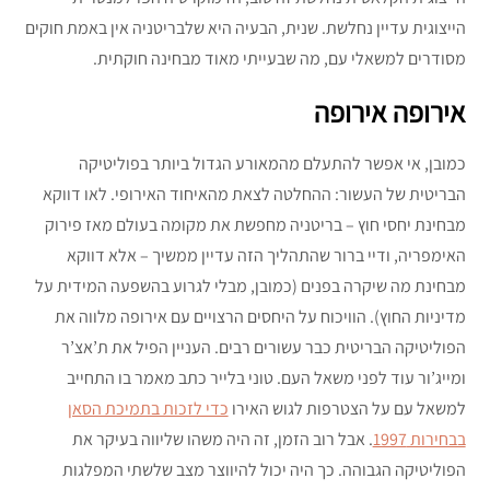
הייצוגית עדיין נחלשת. שנית, הבעיה היא שלבריטניה אין באמת חוקים
מסודרים למשאלי עם, מה שבעייתי מאוד מבחינה חוקתית.
אירופה אירופה
כמובן, אי אפשר להתעלם מהמאורע הגדול ביותר בפוליטיקה
הבריטית של העשור: ההחלטה לצאת מהאיחוד האירופי. לאו דווקא
מבחינת יחסי חוץ – בריטניה מחפשת את מקומה בעולם מאז פירוק
האימפריה, ודיי ברור שהתהליך הזה עדיין ממשיך – אלא דווקא
מבחינת מה שיקרה בפנים (כמובן, מבלי לגרוע בהשפעה המידית על
מדיניות החוץ). הוויכוח על היחסים הרצויים עם אירופה מלווה את
הפוליטיקה הבריטית כבר עשורים רבים. העניין הפיל את ת’אצ’ר
ומייג’ור עוד לפני משאל העם. טוני בלייר כתב מאמר בו התחייב
למשאל עם על הצטרפות לגוש האירו
כדי לזכות בתמיכת הסאן
בבחירות 1997
. אבל רוב הזמן, זה היה משהו שליווה בעיקר את
הפוליטיקה הגבוהה. כך היה יכול להיווצר מצב שלשתי המפלגות