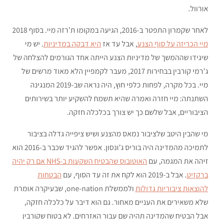
אורוול.
לאחר שקמרון התפטר ב-2016, הגיעה במקומו ת’רזה מיי. בסוף 2018
מיי הכריזה על סוף הצנע
, אבל עד אז
היא דבקה במדיניות
. יש מי
שיגידו שההמשך של מדיניות הצנע הייתה אחד הגורמים להצלחה של
ג’רמי קורבין בבחירות 2017, מעבר לקמפיין הלא מאוד מרשים של
מיי. בכל מקרה, לפחות כלפי חוץ, היה נראה שב-2019 המנגינה
השתנתה: מיי חזרה ואמרה שהיא תשמח להשקיע יותר בשירותים
הציבוריים, אבל שלשם כך יש צורך בכלכלה חזקה.
מי שהבין היטב שלציבור נמאס מהצנע ושיש ציפייה גדלה בציבור
לתמיכה מהמדינה היה בוריס ג’ונסון. אפשר להגיד שכבר ב-2016 הוא
זיהה את המגמה, עם
האוטובוס שהבטיח השקעות ב-NHS אם רק יהיה
ברקזיט
. אבל ב-2019 הוא לקח את זה עד הסוף, עם
הבטחות
להוצאות ציבוריות גדולות
ולממשלת one-nation, שבעיקרה אומרת
שלא משאירים את העניים מאחור. גם הוא דיבר על כלכלה חזקה,
אבל הבטיח שהמדינה תהיה שם עבור האזרחים. לא בטוח שקורבין