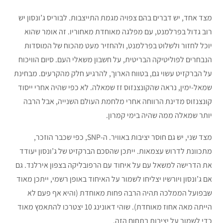
מצד אחד, יש דברים בהם צפויה מגמת התייצבות. לבוריס ג’ונסון יש
רוב גדול בפרלמנט, עם מפלגה מאוחדת מאחוריו. זה אומר שהוא
יוכל לחזור ולשלוט בפרלמנט, ולהחזיר מעט מהכוח של המוסדות
הנבחרים לפוליטיקה הבריטית, על חשבון משאלי העם. סיום הוויכוח
על הברקזיט עשוי גם, בטווח הארוך, להרגיע חלק מהקרעים. מבחינת
שמאל-ימין, נראה שהקונצנזוס זז שמאלה. לא כפי שהיה אחרי ייסוד
קונצנזוס מדינת הרווחה אחרי מלחמת העולם השנייה, אבל הרבה
יותר שמאלה ממה שהיה בימי קמרון.
מצד שני, יש גם חוסר יציבות באוויר. ה-SNP, כפי שכבר הוזכר,
מתכוונת לדרוש עצמאות. ייתכן שהסכם הברקזיט של ג’ונסון יעודד
את הדרישה למשאל עם על איחוד עם הרפובליקה בצפון אירלנד. גם
אם ג’ונסון ויורשיו יצליחו לשמור על האיחוד באופן רשמי, ייתכן מאוד
שבפועל הממלכה תהיה הרבה פחות מאוחדת (והיא אף פעם לא
הייתה מאה אחוז מאוחדת). שוהי דאונינג 10 יצטרכו להתאמץ מאוד
כדי לשמור על יציבות בתחום הזה.