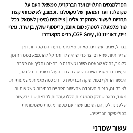
הפרלמנטים התלויים ועד הברקזיט, ממשאל העם על
סקוטלנד ועד המהפך של סקוטלנד. וכמובן, לא שכחתי קצת
תחזיות לעשור שמתקרב אלינו | צילומים (מימין לשמאל, בכל
טור מלמעלה למטה): טום אוונס, כריסטוף שולץ, בן שרד, גארי
נייט, דאונינג 10, CGP Grey, כריס מקאנדרו
בגדול, שנים, עשורים, מאות, מילניומים ועוד הם מסגרות זמן
שרירותיות שהאדם יצר כדי שיהיה לו יותר קל להתמצא בממד הזמן.
כלומר, זה לא שבאמת משהו משתנה כי בחצות נחליף את ספרת
העשרות במספר השנה בשיטה בה רוב העולם סופר. ובכל זאת,
העשור החולף בפוליטיקה הבריטית כן ידע כמה מגמות משמעותיות.
לא רק זה, בזכות העובדה שהעשור הסתיים בבחירות משמעותיות
מאוד, נראה שחלק מהמגמות הללו עומדות לקראת שינוי בעשור
שלפנינו. לכן, הנה סיכום עשור עם מספר מגמות משמעותיות
בפוליטיקה הבריטית.
עשור שמרני