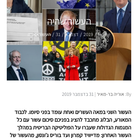
העשור שהיה
Home
2019
דצמבר
31
העשור שהיה
Posted
By:
אוריה בר-מאיר
31 בדצמבר 2019
on
העשור השני במאה העשרים ואחת עומד בפני סיומו. לכבוד
המאורע, הבלוג מתכבד להציג בפניכם סיכום עשור עם כל
המגמות הגדולות שעברו על הפוליטיקה הבריטית במהלך
העשור האחרון: מדייוויד קמרון ועד בוריס ג’ונסון, מהעשור של