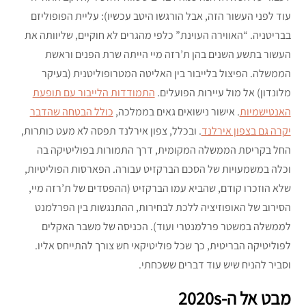
עוד לפני העשור הזה, אבל הורגשו היטב עכשיו): עליית הפופוליזם
בבריטניה. “האווירה העוינת” כלפי מהגרים לא חוקיים, שליוותה את
העשור בתשע השנים בהן ת’רזה מיי הייתה שרת הפנים וראשת
הממשלה. הפיצול בלייבור בין האליטה המטרופוליטנית (בעיקר
מלונדון) אל מול עיירות הפועלים.
התמודדות הלייבור עם תופעת
האנטישמיות
. אישור נישואים גאים בממלכה,
כולל הבטחה שהדבר
יקרה גם בצפון אירלנד
. ובכלל, צפון אירלנד תפסה לא מעט כותרות,
החל בקריסת הממשלה המקומית, דרך התמורות בפוליטיקה בה
וכלה במשמעויות של הסכם הברקזיט עבורה. הפארסות הפוליטיות,
שלא הוזכרו קודם, שהביא עמו הברקזיט (ההפסדים של ת’רזה מיי,
הסירוב של האופוזיציה ללכת לבחירות, ההתנגשות בין הפרלמנט
לממשלה במשטר פרלמנטרי ועוד). הכניסה של משבר האקלים
לפוליטיקה הבריטית, כך שכל פוליטיקאי חש צורך להתייחס אליו.
וסביר להניח שיש עוד דברים ששכחתי.
מבט אל ה-
2020s