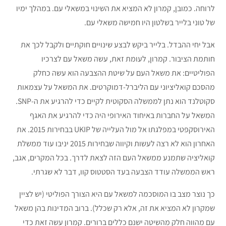
לרוחה. כמובן, קמרון לא המציא את השינוי במשאלי עם. במהלך ימיו
של טוני בלייר בשלטון היו חמישה משאלי עם.
אבל יחי ההבדל. בלייר ביקש לבצע שינויים חוקתיים ולקבל לכך את
חותמת הציבור. קמרון, לעומת זאת, עשה משאל עם לצרכיו
הפוליטיים: את משאל העם על שיטת ההצבעה הוא עשה כחלק
מהסכם קואליציוני עם הליברל-דמוקרטים. את המשאל על עצמאות
סקוטלנד הוא נתן לממשלה הסקוטית לקיים כדי להרגיע את ה-SNP.
המשאל על החברות באיחוד האירופי היה כדי להרגיע את האגף
האירוסקפטי במפלגתו אל מול העלייה של UKIP בבחירות 2015. את
האחרון הוא לא רצה לעשות וקיווה שבחירות 2015 יניבו עוד ממשלת
קואליציה שתמנע ממשאל העם הזה לצאת לדרך. בכל המקרים, אגב,
ראש הממשלה עודד הצבעה בעד הסטטוס קוו, דבר לא שגרתי.
כך נוצר מצב בו המוסכמה למשאל עם היא הצורך הפוליטי (יש לציין
שמקרון לא המציא את זה, אלא רק שכלל). ברוב המדינות בהן משאל
עם מהווה חלק מהשיטה ישנם כללים ברורים. קמרון עשה זאת כדי