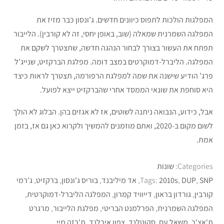
המפלגות הולכות לתפוס כיוונים חדשים. ג’ונסון כבר מזיז את
המפלגה השמרנית שמאלה (שוב, באופן יחסי, זה לא קורבין). הלייבור
תפתח את העשור בצורך לבחור הנהגה חדשה, שתצטרך לשקם את
המפלגה. הליברל-דמוקרטים במצב דומה. מפלגת הברקזיט, שנייג’ל
פרג’ הודיע שישנה את שמה למפלגת הרפורמה, תצטרך לראות כיצד
היא סוחפת את שונאי הממסד אחרי שהברקזיט ייצא לפועל.
אבל, כידוע, הנבואה ניתנה לשוטים, אז לא אגזים בהן. הבלוג לא הולך
לשום מקום ב-2020, ואתם מוזמנים להמשיך ולקרוא כאן גם אז, בזמן
אמת.
Categories:
שונות
SNP
,
DUP
,
2010s
Tags:
,
אד מיליבנד
,
בוריס ג'ונסון
,
ברקזיט
,
ג'רמי
קורבין
,
גורדון בראון
,
דייוויד קמרון
,
המפלגה הליברל-דמוקרטית
,
המפלגה השמרנית
,
הפרלמנט הבריטי
,
מפלגת הלייבור
,
מרגרט
ת'אצ'ר
,
משאל עם
,
סקוטלנד
,
צפון אירלנד
,
ת'רזה מיי