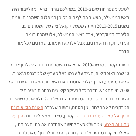
למעט מספר חודשים ב-2010, במהלכם גורדון בראון מהלייבור היה
ראש הממשלה, העשור החולף היה בסימן המפלגה השמרנית. אמת,
בשנים 2010-2015 הייתה ממשלת קואליציה של השמרנים עם
הליברל-דמוקרטים, אבל ראשי הממשלה, אלו שהכתיבו את
המדיניות, היו השמרנים. אבל אלו לא היו אותם שמרנים לכל אורך
הדרך.
דייוויד קמרון, מי שב-2010 הביא את השמרנים בחזרה לשלטון אחרי
13 שנה באופוזיציה, העיד על עצמו כעל מעריץ של מרגרט ת’אצ’ר.
שלא במפתיע, הדרך שלו להתמודד עם השלכות המשבר הפיננסי של
2008 הייתה צנע. הדבר כלל בעיקר קיצוצים נרחבים בשירותים
הציבוריים וברווחה. כמה המדיניות הזו הצליחה? תלוי את מי שואלים.
המבקרים לא התלהבו, מן הסתם, ובשנה שעברה
האו”ם הוציא דו”ח
חריף על מצב העוני בבריטניה
. קמרון, מצדו, ממש לאחרונה
הגן על
מדיניות הצנע
ואמר ש”אפשר לחשוב שהחזרנו את בתי העבודה”,
שאולי חלקכם מזהים מ”דפוק וזרוק בפריז ובלונדון” מאת ג’ורג’