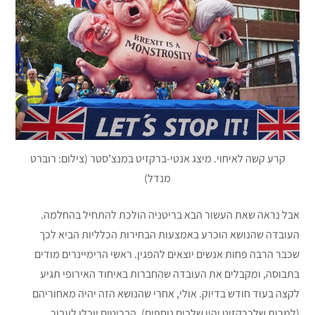
קרע קשה לאיחוי. מיצג אנטי-ברקזיט במנצ’סטר (צילום: רוברט
מנדל)
אבל נראה שאת העשור הבא בריטניה הולכת להתחיל בהחלמה.
העובדה שהנושא הוכרע באמצעות הבחירות הכלליות הביא לכך
שכבר הרבה פחות אנשים יוצאים להפגין. ראשי הרימיינרים מודים
בתבוסה, ומקבלים את העובדה שהחברות באיחוד האירופי תגיע
לקצה בעוד חודש בדיוק. אולי, אחרי שהנושא הזה יהיה מאחוריהם
(למרות שלברקזיט יהיו שלבים נוספים), הבריטים יוכלו לעבור