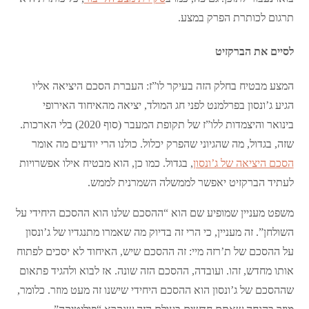
תרגום לכותרת הפרק במצע.
לסיים את הברקזיט
המצע מבטיח בחלק הזה בעיקר לו”ז: העברת הסכם היציאה אליו
הגיע ג’ונסון בפרלמנט לפני חג המולד, יציאה מהאיחוד האירופי
בינואר והיצמדות ללו”ז של תקופת המעבר (סוף 2020) בלי הארכות.
שזה, בגדול, מה שהגיוני שהפרק יכלול. כולנו הרי יודעים מה אומר
הסכם היציאה של ג’ונסון
, בגדול. כמו כן, הוא מבטיח אילו אפשרויות
לעתיד הברקזיט יאפשר לממשלה השמרנית לממש.
משפט מעניין שמופיע שם הוא “ההסכם שלנו הוא ההסכם היחידי על
השולחן”. זה מעניין, כי הרי זה בדיוק מה שאמרו מתנגדיו של ג’ונסון
על ההסכם של ת’רזה מיי: זה ההסכם שיש, האיחוד לא יסכים לפתוח
אותו מחדש, זהו. ועובדה, ההסכם הזה שונה. אז לבוא ולהגיד פתאום
שההסכם של ג’ונסון הוא ההסכם היחידי שישנו זה מעט מוזר. כלומר,