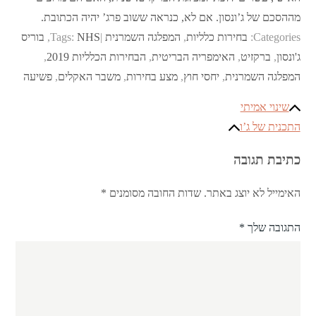
מההסכם של ג’ונסון. אם לא, כנראה ששוב פרג’ יהיה הכתובת.
Categories:
בחירות כלליות
,
המפלגה השמרנית
NHS
Tags:
,
בוריס
ג'ונסון
,
ברקזיט
,
האימפריה הבריטית
,
הבחירות הכלליות 2019
,
המפלגה השמרנית
,
יחסי חוץ
,
מצע בחירות
,
משבר האקלים
,
פשיעה
ניווט
שינוי אמיתי
התכנית של ג’ו
כתיבת תגובה
האימייל לא יוצג באתר.
שדות החובה מסומנים
*
התגובה שלך
*