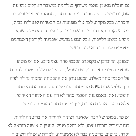
גם הובלת מאמץ עולמי משותף במלחמה במשבר האקלים מופיעה
שם, ובריטניה תהיה חוד החנית. נו, בסדר, חלומות על אימפריה כבר
הזכרתי. בכל מקרה, לצד אלו מופיעות גם הבטחות לפעולות בבית,
כמו השקעה באנרגיה מתחדשת ובמחקר ופיתוח. לא משהו שלא
מופיע במצע הלייבור, אבל המצע מדגיש שבניגוד לקורבין השמרנים
מאמינים שהדרך היא שוק חופשי.
וכמובן, הדובדבן שבקצפת: הסכמי סחר עצמאיים. אם יש משהו
שבאמת חייבים את ברקזיט בשבילו, זה היכולת של בריטניה לחתום
על הסכמי סחר משלה. המצע נותן את ההבטחה המאוד גדולה לפיה
תוך שלוש שנים 80% מהמסחר הבריטי יחסה תחת הסכמי סחר
חופשי. זאת, באמצעות הסכמי סחר לא רק עם האיחוד האירופי,
אלא גם עם ארצות הברית, יפן ומדינות חבר העמים הבריטי.
יש פה, בסופו של דבר, שאיפה רצינית להחזיר את בריטניה להיות
כוח שמוביל בזכות עצמו, ולא כחלק מגוש. העניין הוא שזה כנראה לא
יקרה, כי שוב, בריטניה כבר לא אימפריה, ולמרות שיש לה חשיבות