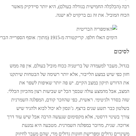
רבה (הכלכלה החמישית בגודלה בעולם), היא יותר סיידקיק מאשר
הכוח המוביל. את זה גם ברקזיט לא ישנה.
הימים האלו חלפו. קריקטורה מ-1915 (מתוך: אוסף הספרייה הבריטית)
לסיכום
בגדול, מעבר למעמדה של בריטניה ככוח מוביל בעולם, אין פה ממש
חזון כפי שיש במצע הלייבור, אלא יותר רשימה של הבטחות שיתקנו
את הדורש תיקון במצב הקיים. יש פה יותר שאיפות לשפר את
המצב, אבל מהמצע עולה שבסך הכל יש שביעות רצון מהכיוון הכללי.
שזה בסדר ולגיטימי. ראשית, כפי שהוזכר קודם, המפלגה השמרנית
בשלטון כבר תשע שנים ברצף. ג’ונסון לא יכול לבוא ולהגיד שיש
צורך בשינוי דרסטי, אלא מקסימום שנעשה הרבה אבל שיש עוד דרך
ארוכה. שנית, מדובר במפלגה השמרנית. מטבעה היא נמנעת
משינויים גדולים ומפרישת חזונות גדולים מדי, שהם מעבר לחיזוק