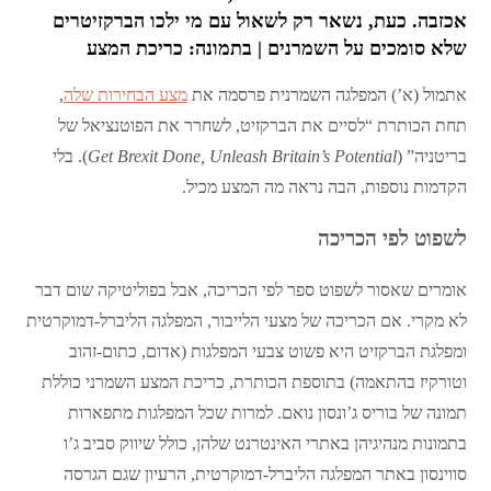
אכזבה. כעת, נשאר רק לשאול עם מי ילכו הברקזיטרים
שלא סומכים על השמרנים | בתמונה: כריכת המצע
אתמול (א’) המפלגה השמרנית פרסמה את
מצע הבחירות שלה
,
תחת הכותרת “לסיים את הברקזיט, לשחרר את הפוטנציאל של
בריטניה” (
Get Brexit Done, Unleash Britain’s Potential
). בלי
הקדמות נוספות, הבה נראה מה המצע מכיל.
לשפוט לפי הכריכה
אומרים שאסור לשפוט ספר לפי הכריכה, אבל בפוליטיקה שום דבר
לא מקרי. אם הכריכה של מצעי הלייבור, המפלגה הליברל-דמוקרטית
ומפלגת הברקזיט היא פשוט צבעי המפלגות (אדום, כתום-זהוב
וטורקיז בהתאמה) בתוספת הכותרת, כריכת המצע השמרני כוללת
תמונה של בוריס ג’ונסון נואם. למרות שכל המפלגות מתפארות
בתמונות מנהיגיהן באתרי האינטרנט שלהן, כולל שיווק סביב ג’ו
סווינסון באתר המפלגה הליברל-דמוקרטית, הרעיון שגם הגרסה