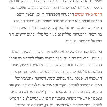
שאמורים לחזק את הקהילות וגם את יכולת החיבור ביניהן. ארבעה
מיליארד אמורים ללכת לתכנית הגנה מפני שיטפונות. חוששני שעל
הרבה מאוד אנשים
ההבטחה הספציפית הזו לא תעשה רושם.
הבטחה נוספת היא תכנית תחבורה שאפתנית שתחבר את חלק
הארץ השונים. גם דיור על הפרק, כולל הבטחות לדיור ציבורי ודיור
בר-השגה. ההבטחות כוללות גם בנייה של מיליון בתים חדשים, תוך
דגש על תשתיות ובטיחות.
ואז מגיע הצד השני של הגישה השמרנית: כלכלה חופשית. המצע
מבטיח שבריטניה תהיה “המדינה הטובה בעולם להתחיל בה עסק”.
המצע מציע עזרה בתחום הזה משני כיוונים: ראשית, קיצוץ מסים
המושתים על עסקים וחברות, בעיקר עסקים קטנים, וכמו כן איזון
הרגולציה המופעלת על העסקים. שנית, השקעה אקטיבית של
המדינה במטרה לעזור לעסקים וסטארטאפים לצמוח ולהעסיק עוד
עובדים. גם תמיכה ביזמים, מפתחים וחקלאים מובטחת. העובדים
עצמם לא יישארו מאחור, ומובטחת תכנית שתסייע לציבור הבריטי
להתכונן ליום שאחרי האוטומציה. כמו כן, מובטחת גם תכנית