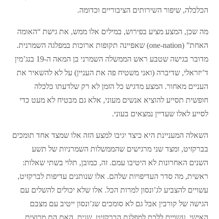
הכלכלה, שיפור השירותים הציבוריים וכדומה.
מה שכן, המצע מציע בפירוש, במילים אלו ממש, את גישת “האומה
האחת” (one-nation) שאפיינה תקופות ארוכות במפלגה השמרנית.
מדובר בגישה שטבע ראש הממשלה השמרני בן המאה ה-19 בנג’מין
ד’יזראלי, שדיברה (ואני משטיח פה את העניין) על לא להשאיר את
העניים מאחור. המצע מדגיש כל הזמן לא רק שלדעתו כלכלה
חופשית תסייע להוציא אנשים מעוני, אלא גם מבטיח לא מעט כדי
לסייע לאלו שעדיין נמצאים בעוני.
השאלה המעניינת היא כיצד יגיבו למצע הזה אלו שמצד אחד תומכים
בברקזיט, ומצד שני מרגישים שהממשלות השמרניות של תשע
השנים האחרונות לא היטיבו עמם. זה, כמובן, תלוי בשתי שאלות:
ראשית, מה סדר העדיפויות שלהם. אלו שנותנים עדיפות לברקזיט,
עשויים להצביע לג’ונסון למרות הכל. אלו שלא יכולים להשלים עם
הגישה של קורבין אבל גם לא סומכים שג’ונסון ייטיב עם מצבם
האישי, עשויים ללכת למפלגת הברקזיט. שנית, האם הם מרוצים