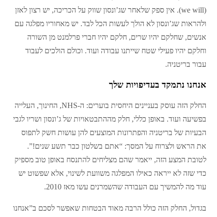
(we will). אין ספק שלאחר שג’ונסון שווק על הכריכה, יש רצון לאזן
ולהראות שג’ונסון לא הולך לעשות הכל לבד. יש מאחוריו מפלגה עם
אנשים, שחלקם יהיו שרים, חלקם יהיו חברי פרלמנט מן השורה
וחלקם יהיו פעילי שטח שייתנו עבודה ועוד. וכולם הולכים לעבוד
עבור בריטניה.
אנחנו נתמקד בעדיפויות שלך
החלק הזה עוסק בעניינים היחסית בוערים: ה-NHS, החינוך, העלייה
בפשיעה ועוד. באופן כללי, חלק מההתבטאויות של ג’ונסון ושריו לגבי
הבעיות של בריטניה והפתרונות המוצעים להן עושות חשק לתפוס
את הראש ולצרוח על המסך: “אתם בשלטון כבר תשע שנים!”.
לטובת המצע הזה, ייאמר שהם מצליחים להתנסח באופן טוב מספיק
כדי שזה לא ייראה כאילו המפלגה משוועת לשינוי, אלא שפשוט יש
עוד מה להמשיך עם העבודה שהשמרנים עשו מאז 2010.
בגדול, החלק הזה כולל הרבה מאוד הבטחות שאפשר לסכם ב”אנחנו