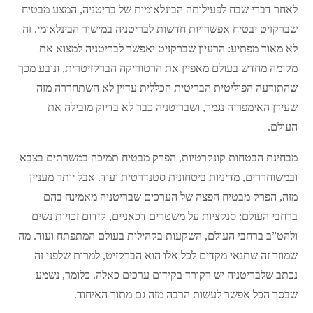
לאחר דברי שבח לפעילותה הבינלאומית של בריטניה, המצע מבטיח
שברקזיט יבטיח אפשרויות חדשות לבריטניה במישור הבינלאומי. זה
לא מאוד מפתיע: הרעיון שברקזיט יאפשר לבריטניה למצוא את
מקומה מחדש בעולם מאפיין את הרטוריקה הברקזיטרית, ונובע מכך
שהתודעה הפוליטית הבריטית הכללית עדיין לא השתחררה מזה
שעידן האימפריה נגמר, ושבריטניה כבר לא בדיוק מובילה את
העולם.
מבחינת הבטחות קונקרטיות, הפרק מבטיח תמיכה במשרתים בצבא
ובמשוחררים, מדיניות ביטחונית סטנדרטית ועוד. אבל יותר מעניין
מזה, הפרק מבטיח הפצה של הערכים שבריטניה מאמינה בהם
ברחבי העולם: סנקציות על משטרים דכאניים, קידום זכויות נשים
ולהט”ב ברחבי העולם, השקעות בקהילות בעולם המתפתח ועוד. מה
שמוזר זה שתנאי מקדים לכל אלו הוא הברקזיט, למרות שלפני זה
נכתב שלבריטניה יש רקורד בקידום ערכים כאלה. כלומר, נשמע
שבסך הכל אפשר לעשות הרבה מזה גם מתוך האיחוד.