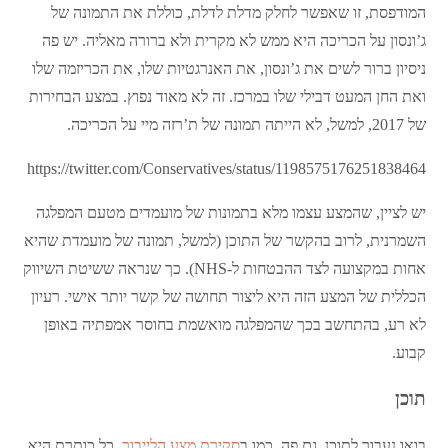
המודפסת, זו שאפשר לחלק מדלת לדלת, כוללת את התמונה של
ג’ונסון על הכריכה היא ממש לא מקרית ולא ברורה מאליה. יש פה
ניסיון ברור לשים את ג’ונסון, את האנרגטיות שלו, את הכריזמה שלו
ואת החן המעט דבילי שלו במרכז. זה לא מאוד נפוץ. במצע הבחירות
של 2017, למשל, לא הייתה תמונה של ת’רזה מיי על הכריכה.
https://twitter.com/Conservatives/status/1198575176251838464
יש לציין, שהמצע עצמו מלא בתמונות של מועמדים מטעם המפלגה
השמרנית, לרוב בהקשר של התוכן (למשל, תמונה של מועמדת שהיא
אחות במקצועה לצד ההבטחות ל-NHS). כך שנראה ששיטת השיווק
הכללית של המצע הזה היא ליצור תחושה של קשר יותר אישי. רעיון
לא רע, בהתחשב בכך שהמפלגה מואשמת בחוסר אמפתיה באופן
קבוע.
תוכן
בואו נעבור לתוכן. גם פה, כמו ב
סקירת מצע הלייבור
, כל כותרת היא