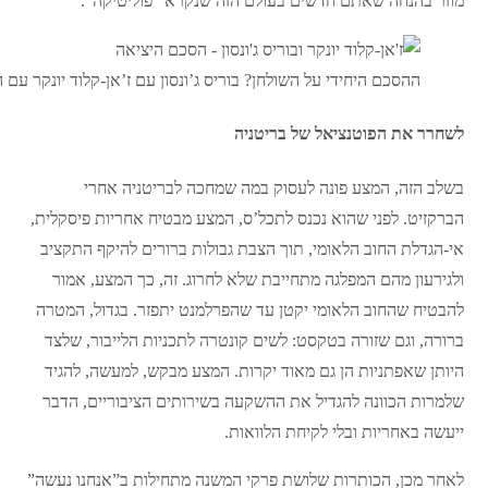
מוזר בהנחה שאתם חדשים בעולם הזה שנקרא “פוליטיקה”.
ההסכם היחידי על השולחן? בוריס ג’ונסון עם ז’אן-קלוד יונקר עם הה
לשחרר את הפוטנציאל של בריטניה
בשלב הזה, המצע פונה לעסוק במה שמחכה לבריטניה אחרי
הברקזיט. לפני שהוא נכנס לתכל’ס, המצע מבטיח אחריות פיסקלית,
אי-הגדלת החוב הלאומי, תוך הצבת גבולות ברורים להיקף התקציב
ולגירעון מהם המפלגה מתחייבת שלא לחרוג. זה, כך המצע, אמור
להבטיח שהחוב הלאומי יקטן עד שהפרלמנט יתפזר. בגדול, המטרה
ברורה, וגם שזורה בטקסט: לשים קונטרה לתכניות הלייבור, שלצד
היותן שאפתניות הן גם מאוד יקרות. המצע מבקש, למעשה, להגיד
שלמרות הכוונה להגדיל את ההשקעה בשירותים הציבוריים, הדבר
ייעשה באחריות ובלי לקיחת הלוואות.
לאחר מכן, הכותרות שלושת פרקי המשנה מתחילות ב”אנחנו נעשה”