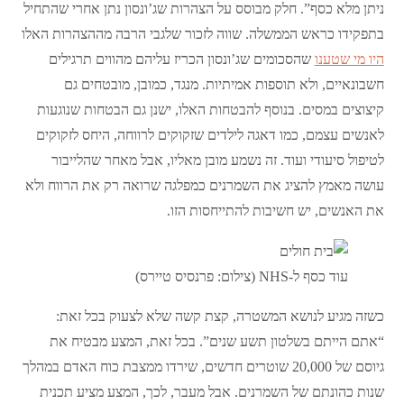
ניתן מלא כסף”. חלק מבוסס על הצהרות שג’ונסון נתן אחרי שהתחיל
בתפקידו כראש הממשלה. שווה לזכור שלגבי הרבה מההצהרות האלו
היו מי שטענו
שהסכומים שג’ונסון הכריז עליהם מהווים תרגילים
חשבונאיים, ולא תוספות אמיתיות. מנגד, כמובן, מובטחים גם
קיצוצים במסים. בנוסף להבטחות האלו, ישנן גם הבטחות שנוגעות
לאנשים עצמם, כמו דאגה לילדים שזקוקים לרווחה, היחס לזקוקים
לטיפול סיעודי ועוד. זה נשמע מובן מאליו, אבל מאחר שהלייבור
עושה מאמץ להציג את השמרנים כמפלגה שרואה רק את הרווח ולא
את האנשים, יש חשיבות להתייחסות הזו.
עוד כסף ל-NHS (צילום: פרנסיס טיירס)
כשזה מגיע לנושא המשטרה, קצת קשה שלא לצעוק בכל זאת:
“אתם הייתם בשלטון תשע שנים”. בכל זאת, המצע מבטיח את
גיוסם של 20,000 שוטרים חדשים, שירדו ממצבת כוח האדם במהלך
שנות כהונתם של השמרנים. אבל מעבר, לכך, המצע מציע תכנית