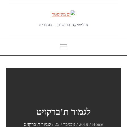
Ski
t
conten
פוליטיקה בריטית – בעברית
לגמור ת’ברקזיט
Home
2019
נובמבר
25
לגמור ת’ברקזיט