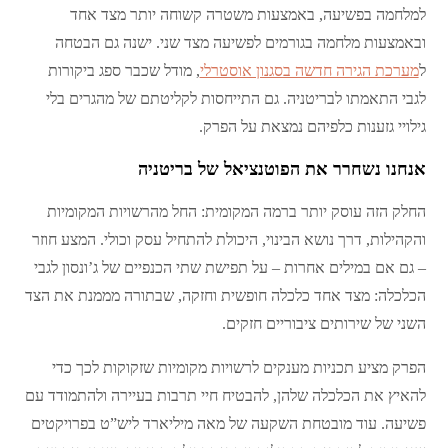
למלחמה בפשיעה, באמצעות משטרה קשוחה יותר מצד אחד
ובאמצעות מלחמה בגורמים לפשיעה מצד שני. ישנה גם הבטחה
ל
מערכת הגירה חדשה בסגנון אוסטרלי
, מודל שכבר ספג ביקורות
לגבי התאמתו לבריטניה. גם התייחסות לקליטתם של מהגרים בלי
גילויי גזענות כלפיהם נמצאת על הפרק.
אנחנו נשחרר את הפוטנציאל של בריטניה
החלק הזה עוסק יותר ברמה המקומית: החל מהרשויות המקומיות
והקהילות, דרך נושא הבינוי, היכולת להתחיל עסק וכולי. המצע חוזר
– גם אם במילים אחרות – על תפישת שתי הכנפיים של ג’ונסון לגבי
הכלכלה: מצד אחד כלכלה חופשית וחזקה, שבתורה מממנת את הצד
השני של שירותים ציבוריים חזקים.
הפרק מציע תכניות מענקים לרשויות מקומיות שזקוקות לכך כדי
להאיץ את הכלכלה שלהן, להבטיח חיי תרבות בעיירה ולהתמודד עם
פשיעה. עוד מובטחת השקעה של מאה מיליארד ליש”ט בפרויקטים