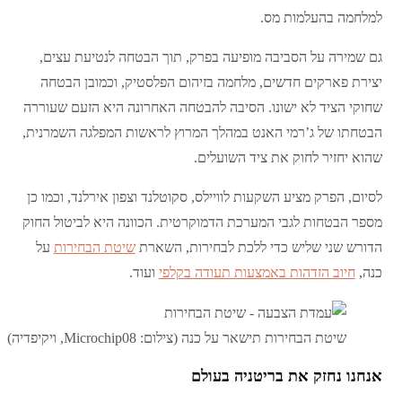
למלחמה בהעלמות מס.
גם שמירה על הסביבה מופיעה בפרק, תוך הבטחה לנטיעת עצים,
יצירת פארקים חדשים, מלחמה בזיהום הפלסטיק, וכמובן הבטחה
שחוקי הציד לא ישונו. הסיבה להבטחה האחרונה היא הזעם שעוררה
הבטחתו של ג’רמי האנט במהלך המרוץ לראשות המפלגה השמרנית,
שהוא יחזיר לחוק את ציד השועלים.
לסיום, הפרק מציע השקעות לוויילס, סקוטלנד וצפון אירלנד, וכמו כן
מספר הבטחות לגבי המערכת הדמוקרטית. הכוונה היא לביטול החוק
הדורש שני שליש כדי ללכת לבחירות, השארת
שיטת הבחירות
על
כנה,
חיוב הזדהות באמצעות תעודה בקלפי
ועוד.
שיטת הבחירות תישאר על כנה (צילום: Microchip08, ויקיפדיה)
אנחנו נחזק את בריטניה בעולם