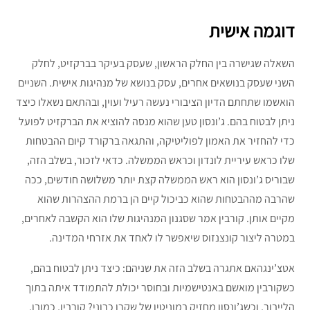
דוגמה אישית
השאלה שגישרה בין החלק הראשון, שעסק בעיקר בברקזיט, לחלק
השני שעסק בנושאים אחרים, עסק בנושא של מנהיגות אישית. השניים
הואשמו שתחתם הדיון הציבורי נעשה רעיל ועוין, ובהתאם נשאלו כיצד
ניתן לבטוח בהם. ג’ונסון טען שהוא מנסה להוציא את הברקזיט לפועל
כדי להחזיר את האמון לפוליטיקה, והתגאה ברקורד קיום ההבטחות
שלו כראש עיריית לונדון וכראש הממשלה. כדאי לזכור, בשלב הזה,
שבוריס ג’ונסון הוא ראש הממשלה קצת יותר משלושה חודשים, ככה
שהרבה מההבטחות שהוא כביכול קיים הן ברמת ההצהרות שהוא
מקיים אותן. קורבין אמר שסגנון המנהיגות שלו הוא הקשבה לאחרים,
במטרה ליצור קונצנזוס שיאפשר לו לאחד את אזרחי המדינה.
אטצ’ינגהאם אתגרה בשלב הזה את שניהם: כיצד ניתן לבטוח בהם,
כשקורבין מואשם באנטישמיות ובחוסר יכולת להתמודד איתה בתוך
הלייבור, וכשג’ונסון מחזיק במוניטין של שקרן כרוני? קורבין, כמובן,