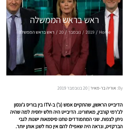
ראש בראש הממשלה
Home
2019
נובמבר
20
ראש בראש הממשלה
Posted
By:
אוריה בר-מאיר
20 בנובמבר 2019
on
הדיבייט הראשון, שהתקיים אמש (ג’) ב-ITV בין בוריס ג’ונסון
לג’רמי קורבין, מאחורינו. הדיבייט היה חלש יחסית למה שהיה
ניתן לצפות. שני המתמודדים טחנו סיסמאות ישנות לגבי
הברקזיט, ונראה היה שאפילו להם אין כוח לשנן אותן יותר.