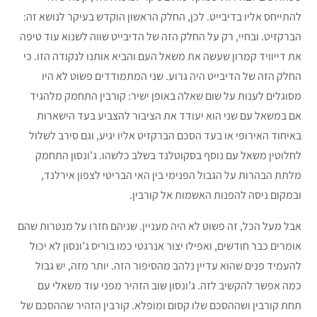
להתייחס אליו בדיבייט. לכן, החלק הראשון הוקדש בעיקר לנושא זה:
הברקזיט. ובחיי, רק על החלק הזה של הדיבייט שווה לשנוא עוד טיפה
את דייוויד קמרון שעשה את משאל העם והביא אותנו לנקודה הזו. כי
החלק הזה של הדיבייט היה גרוע. שני המתמודדים פשוט לא היו
מסוגלים לענות על שום שאלה באופן ישיר: קורבין התחמק מלהגיד
אם במשאל עם שני הוא יעודד את הציבור להצביע בעד הישארות
באיחוד האירופי או בעד הסכם הברקזיט אליו יגיע, וגם סירב לשלול
לחלוטין משאל עם נוסף בסקוטלנד בשלב כלשהו. ג’ונסון התחמק
מלתת הבהרות על הגבול הפנימי בין האי הבריטי לצפון אירלנד,
ובמקום ניסה להפנות האשמות אל קורבין.
אבל מעל הכל, זה פשוט לא היה מעניין. שניהם חזרו על מנטרות שהם
אומרים כבר חודשים, ואפילו יצור אנרגטי כמו בוריס ג’ונסון לא יכול
להעמיד פנים שהוא עדיין נלהב מהסיפור הזה. יותר מזה, יש גבול
כמה אפשר להקשיב לזה. ג’ונסון שוב הזהיר מפני עוד משאלי עם
תחת קורבין ושההסכם שלו קסום ומופלא. קורבין הזהיר שההסכם של