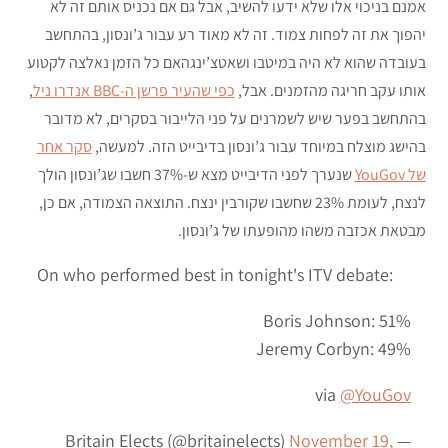
אמנם בניכוי אלו שלא ידעו להשיב, אבל גם אם נכניס אותם זה לא
יהפוך את זה לפחות צמוד. זה לא מאוד רע עבור ג’ונסון, בהתחשב
בעובדה שהוא לא היה במיטבו ושאטצ’ינגהאם כל הזמן נאלצה לקטוע
אותו עקב חריגה מהזמנים. אבל,
כפי שהעיר פרשן ה-BBC אנדרו ניל
,
בהתחשב בפער שיש לשמרנים על פני הלייבור בסקרים, לא מדובר
בהישג מוצלח במיוחד עבור ג’ונסון בדיבייט הזה. למעשה,
סקר אחר
של YouGov
שנערך לפני הדיבייט מצא ש-37% חשבו שג’ונסון הולך
לנצח, לעומת 23% שחשבו שקורבין ינצח. התוצאה הצמודה, אם כן,
מבטאת אכזבה משהו מהופעתו של ג’ונסון.
On who performed best in tonight's ITV debate:
Boris Johnson: 51%
Jeremy Corbyn: 49%
via
@YouGov
November 19,
— Britain Elects (@britainelects)