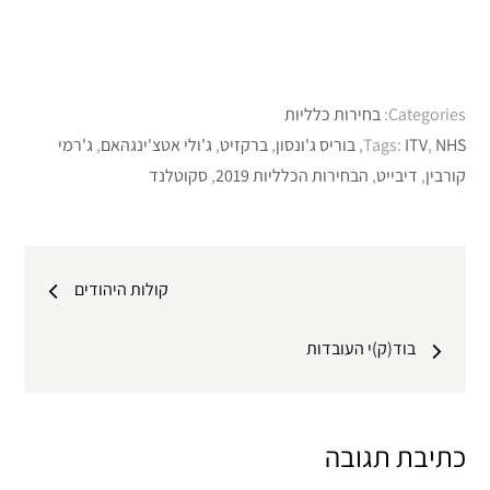
Categories:
בחירות כלליות
NHS
,
ITV
Tags:
,
בוריס ג'ונסון
,
ברקזיט
,
ג'ולי אטצ'ינגהאם
,
ג'רמי
קורבין
,
דיבייט
,
הבחירות הכלליות 2019
,
סקוטלנד
ניווט
קולות היהודים
בוד(ק)י העובדות
כתיבת תגובה