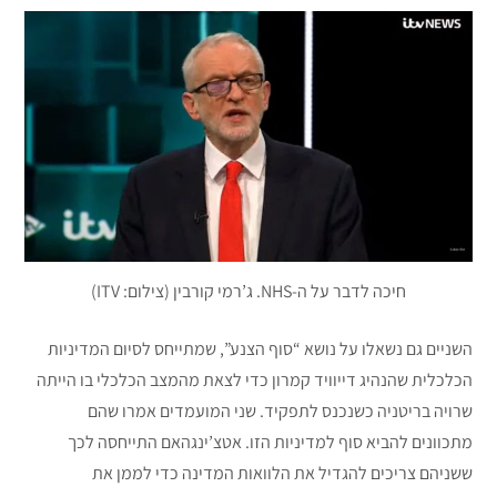
חיכה לדבר על ה-NHS. ג’רמי קורבין (צילום: ITV)
השניים גם נשאלו על נושא “סוף הצנע”, שמתייחס לסיום המדיניות
הכלכלית שהנהיג דייוויד קמרון כדי לצאת מהמצב הכלכלי בו הייתה
שרויה בריטניה כשנכנס לתפקיד. שני המועמדים אמרו שהם
מתכוונים להביא סוף למדיניות הזו. אטצ’ינגהאם התייחסה לכך
ששניהם צריכים להגדיל את הלוואות המדינה כדי לממן את