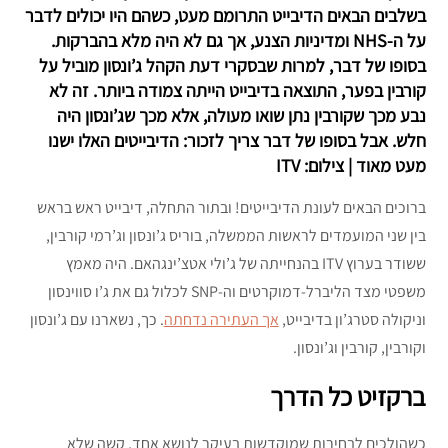
בשלבים הבאים הדיבייט התרומם מעט, כשהם היו יכולים לדבר
על ה-NHS ומדיניות הצנע, אך גם לא היה מלא בהברקות.
בסופו של דבר, למרות שבסקרי דעת הקהל ג’ונסון מוביל על
קורבין בפער, התוצאה בדיבייט הייתה צמודה ביותר. זה לא
נבע מכך שקורבין נתן שואו מעולה, אלא מכך שג’ונסון היה
חלש. אבל בסופו של דבר צריך לזכור: הדיבייטים האלו ישנו
מעט מאוד | צילום: ITV
ברוכים הבאים לעונת הדיבייטים! ובתור התחלה, דיבייט ראש בראש
בין שני המועמדים לראשות הממשלה, בוריס ג’ונסון וג’רמי קורבין,
ששודר בערוץ ITV בהנחייתה של ג’ולי אטצ’ינגהאם. היה מאמץ
משפטי מצד הליברל-דמוקרטים וה-SNP לכלול גם את ג’ו סווינסון
וניקולה סטרג’ון בדיבייט,
אך העתירה נדחתה
. כך, נשארנו עם ג’ונסון
וקורבין, קורבין וג’ונסון.
ברקזיט כל הדרך
כשהולכים לבחירות שמוקדשות בעיקר לנושא אחד, קשה שלא