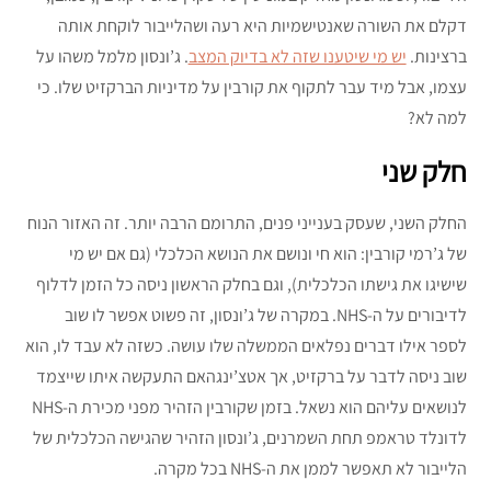
דקלם את השורה שאנטישמיות היא רעה ושהלייבור לוקחת אותה
ברצינות.
יש מי שיטענו שזה לא בדיוק המצב
. ג’ונסון מלמל משהו על
עצמו, אבל מיד עבר לתקוף את קורבין על מדיניות הברקזיט שלו. כי
למה לא?
חלק שני
החלק השני, שעסק בענייני פנים, התרומם הרבה יותר. זה האזור הנוח
של ג’רמי קורבין: הוא חי ונושם את הנושא הכלכלי (גם אם יש מי
שישיגו את גישתו הכלכלית), וגם בחלק הראשון ניסה כל הזמן לדלוף
לדיבורים על ה-NHS. במקרה של ג’ונסון, זה פשוט אפשר לו שוב
לספר אילו דברים נפלאים הממשלה שלו עושה. כשזה לא עבד לו, הוא
שוב ניסה לדבר על ברקזיט, אך אטצ’ינגהאם התעקשה איתו שייצמד
לנושאים עליהם הוא נשאל. בזמן שקורבין הזהיר מפני מכירת ה-NHS
לדונלד טראמפ תחת השמרנים, ג’ונסון הזהיר שהגישה הכלכלית של
הלייבור לא תאפשר לממן את ה-NHS בכל מקרה.