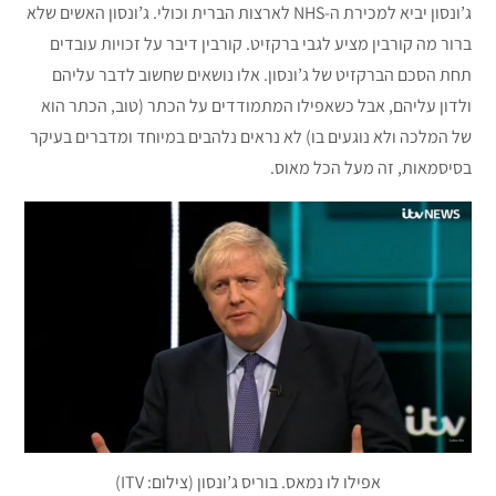
ג’ונסון יביא למכירת ה-NHS לארצות הברית וכולי. ג’ונסון האשים שלא
ברור מה קורבין מציע לגבי ברקזיט. קורבין דיבר על זכויות עובדים
תחת הסכם הברקזיט של ג’ונסון. אלו נושאים שחשוב לדבר עליהם
ולדון עליהם, אבל כשאפילו המתמודדים על הכתר (טוב, הכתר הוא
של המלכה ולא נוגעים בו) לא נראים נלהבים במיוחד ומדברים בעיקר
בסיסמאות, זה מעל הכל מאוס.
אפילו לו נמאס. בוריס ג’ונסון (צילום: ITV)