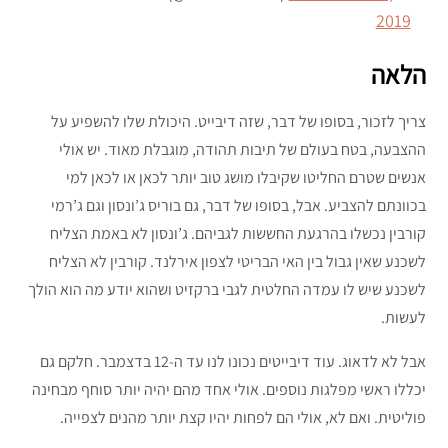
2019
הלאה
צריך לזכור, בסופו של דבר, שזה דיבייט. היכולת שלו להשפיע על
ההצבעה, בטח בעולם של תיבות תהודה, מוגבלת מאוד. יש אולי
אנשים שטרם החליטו שקיבלו מושג טוב יותר לכאן או לכאן למי
בכוונתם להצביע. אבל, בסופו של דבר, גם בוריס ג’ונסון וגם ג’רמי
קורבין נכשלו בהרגעת החששות לגביהם. ג’ונסון לא באמת הצליח
לשכנע שאין גבול בין האי הבריטי לצפון אירלנד. קורבין לא הצליח
לשכנע שיש לו עמדה החלטית לגבי ברקזיט ושהוא יודע מה הוא הולך
לעשות.
אבל לא לדאוג. עוד דיבייטים נכונו לנו עד ה-12 בדצמבר. חלקם גם
יכללו ראשי מפלגות נוספים. אולי אחד מהם יהיה יותר סוחף מבחינה
פוליטית. ואם לא, אולי הם לפחות יהיו קצת יותר מהנים לצפייה.