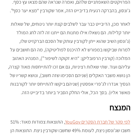
הפרויקטים השאפתניים שלהם, ואמרה שנראה שהם מצאו עץ כסף.
ג’ונסון, בהברקה רגעית בדיבייט הזה, אמר שקורבין “מצא יער כסף”.
לאחר מכן, הדיבייט כבר עבר לשלבים קצת יותר נינוחים, של שאלות
יותר קלילות. הם נשאלו אילו מתנות הם ייתנו זה לזה לחג המולד
(ג’ונסון השיב שהוא ייתן לקורבין עותק של הסכם הברקזיט שלו,
למרות שביקשו במפורש לא להיכנס לפוליטיקה), מה הם חושבים על
המלוכה (קורבין הרפובליקן: “היא זקוקה לשיפור”), המנהיג האהוב
עליהם ועוד. שתי שאלות רציניות, גם אם זכו להתייחסות מאוד קצרה,
הן נושא משבר האקלים (שניהם הסכימו שזה חשוב), ונושא קשריו של
הנסיך אנדרו לג’פרי אפסטין (שניהם ביקשו להתייחס יותר לקורבנות
מאשר אליו). בסך הכל, אולי החלק הסביר ביותר בדיבייט הזה.
המנצח
לפי סקר של חברת הסקרים YouGov
, התוצאות צמודות מאוד: 51%
חשבו שג’ונסון ניצח, לעומת 49% שחשבו שקורבין ניצח. התוצאות הן