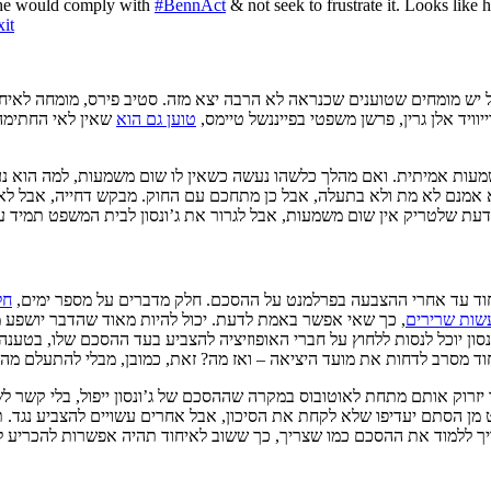
he would comply with
#BennAct
& not seek to frustrate it. Looks like
it
 יש מומחים שטוענים שכנראה לא הרבה יצא מזה. סטיב פירס, מומחה לאיח
יוויד אלן גרין, פרשן משפטי בפייננשל טיימס,
טוען גם הוא
שאין לאי החתימה
שמעות אמיתית. ואם מהלך כלשהו נעשה כשאין לו שום משמעות, למה הוא נעש
וא אמנם לא מת ולא בתעלה, אבל כן מתחכם עם החוק. מבקש דחייה, אבל ל
א יודעת שלטריק אין שום משמעות, אבל לגרור את ג’ונסון לבית המשפט תמיד ע
וד עד אחרי ההצבעה בפרלמנט על ההסכם. חלק מדברים על מספר ימים,
חל
שות שרירים
, כך שאי אפשר באמת לדעת. יכול להיות מאוד שהדבר יושפע
ון יוכל לנסות ללחוץ על חברי האופוזיציה להצביע בעד ההסכם שלו, בטענה
 מסרב לדחות את מועד היציאה – ואז מה? זאת, כמובן, מבלי להתעלם מהטיע
וד יזרוק אותם מתחת לאוטובוס במקרה שההסכם של ג’ונסון ייפול, בלי קשר 
מן הסתם יעדיפו שלא לקחת את הסיכון, אבל אחרים עשויים להצביע נגד. תי
יך ללמוד את ההסכם כמו שצריך, כך ששוב לאיחוד תהיה אפשרות להכריע לפנ