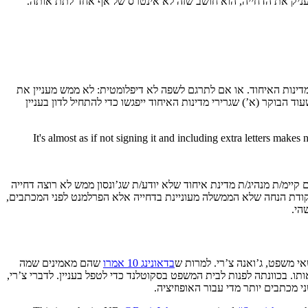
עניק את הדחייה, הוא חושב שזה לא אינטרס של אף אחד לתת אותה.
מדינות האיחוד. או אם לתרגם לשפה לא דיפלומטית: לא ממש מעניין את
וד הבוקר (א’) שגרירי מדינות האיחוד ייפגשו כדי להתחיל לדון בעניין
It's almost as if not signing it and including extra letters makes
קיימ/ת מנהיג/ת מדינת איחוד שלא יודע/ת שג’ונסון ממש לא רוצה דחייה
מנקודת הנחה שלא הממשלה מעוניינת בדחייה אלא הפרלמנט לפני המכתבים,
הי.
בדאונינג 10 אמרו
שהם מאמינים שמה
ותו. בכוונתה לפנות לבית המשפט בסקוטלנד כדי לטפל בעניין. לדברי צ’רי,
מכתבים יותר מדי עבור האופוזיציה.