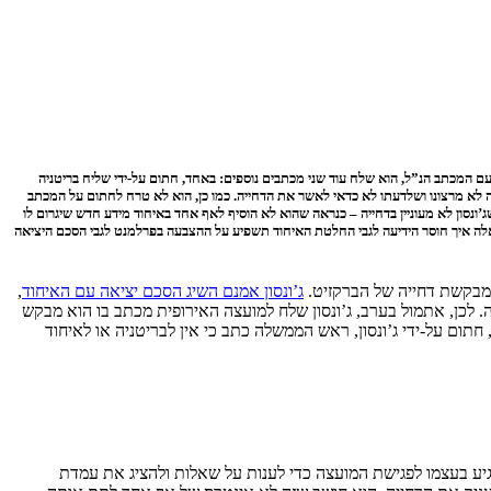
חד עם המכתב הנ”ל, הוא שלח עוד שני מכתבים נוספים: באחד, חתום על-ידי שליח בריטניה
 לא מרצונו ושלדעתו לא כדאי לאשר את הדחייה. כמו כן, הוא לא טרח לחתום על המכתב
ונסון לא מעוניין בדחייה – כנראה שהוא לא הוסיף לאף אחד באיחוד מידע חדש שיגרום לו
ר. בינתיים, נשאלת השאלה איך חוסר הידיעה לגבי החלטת האיחוד תשפיע על ההצבעה בפרלמנט לגבי הסכם היציאה
 מבקשת דחייה של הברקזיט.
ג’ונסון אמנם השיג הסכם יציאה עם האיחוד
,
לכן, אתמול בערב, ג’ונסון שלח למועצה האירופית מכתב בו הוא מבקש
חתום על-ידי ג’ונסון, ראש הממשלה כתב כי אין לבריטניה או לאיחוד
להגיע בעצמו לפגישת המועצה כדי לענות על שאלות ולהציג את עמדת