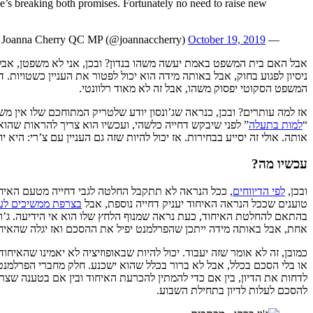
 he’s breaking both promises. Fortunately no need to raise new
October 19, 2019
— Joanna Cherry QC MP (@joannaccherry)
אבל האם בית המשפט באמת יעשה משהו בנדון? ובכן, אני לא משפטן, אבל
ניסיון לפגוע בחוק, אבל באותה מידה הוא יכול לפטור את העניין כשטויות. די
המשפט הסקוטי יפסוק משהו, אבל זה לא מאוד רלוונטי.
אז למה עותרים? ובכן, כנראה שג’ונסון יודע שלטריק המתוחכם שלו אין מ
“
למות בתעלה
” לפני שיבקש דחייה כלשהי, ועכשיו הוא צריך להראות שה
אותה. אולי זה יסייע בבחירות. אז יכול להיות שזה גם העניין עם צ’רי: הי
עכשיו מה?
ובכן,
לפי הדיווחים
, ככל הנראה לא תתקבל החלטה לגבי דחייה מטעם האיח
טוענים שככל הנראה האיחוד יעניק דחייה נוספת, אבל
בצרפת ממשיכים לע
בהתאם להחלטת האיחוד, כעת נראה שמנוף הלחץ שלו הוא אי הידיעה. ג’ונס
אחת, אבל באותה מידה ייתכן שהפרלמנט יפיל את ההסכם ואז יגלה שהאיחוד
כמובן, זה לא אומר שזה יעבוד. יכול להיות שבאופוזיציה לא יאמינו שהאיח
או בלי הסכם בכלל, אבל לא ברור בכלל שהוא ישכנע. חלק מחברי הפרלמנט 
לדחות את הדיון, בין אם כדי להמתין להכרעת האיחוד ובין אם בטענה שצר
להסכם לעלות לדיון בתחילת השבוע.