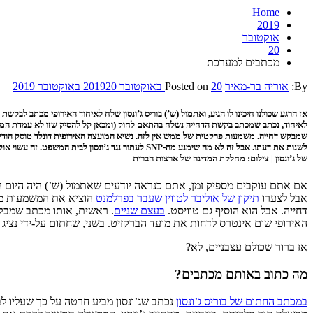
Home
2019
אוקטובר
20
מכתבים למערכת
By:
אוריה בר-מאיר
20 באוקטובר 2019
Posted on
20 באוקטובר 2019
אז הרגע שכולנו חיכינו לו הגיע, ואתמול (ש’) בוריס ג’ונסון שלח לאיחוד האירופי מכתב לבקש
לאיחוד, נכתב שמכתב בקשת הדחייה נשלח בהתאם לחוק (ומכאן קל להסיק שזו לא עמדת הממשל
שמבקש דחייה. משמעות פרקטית של ממש אין לזה. נשיא המועצה האירופית דונלד טוסק הודיע ש
לשנות את דעתו. אבל זה לא מה שימנע מה-SNP לעתור נ
של ג’ונסון | צילום: מחלקת המדינה של ארצות הברית
אם אתם עוקבים מספיק זמן, אתם כנראה יודעים שאתמול (ש’) היה היום ה
אבל לצערו
תיקון של אוליבר לטווין שעבר בפרלמנט
הוציא את המשמעות מאי
דחייה. אבל הוא הוסיף גם טוויסט.
בעצם שניים
. ראשית, אותו מכתב שמבקש 
האירופי שום אינטרס לדחות את מועד הברקזיט. בשני, שחתום על-ידי נציג 
אז ברור שכולם עצבניים, לא?
מה כתוב באותם מכתבים?
במכתב החתום של בוריס ג’ונסון
נכתב שג’ונסון מביע חרטה על כך שעליו לבז