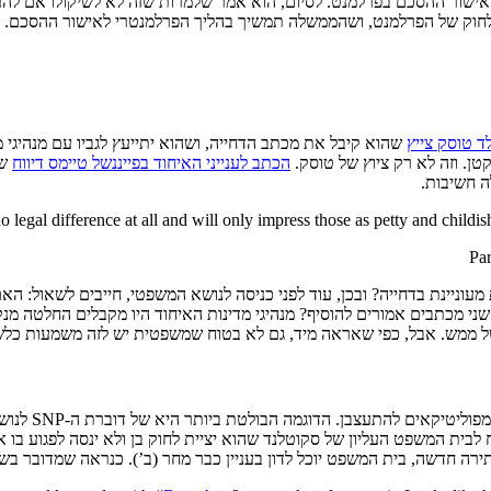
 אישור ההסכם בפרלמנט. לסיום, הוא אמר שלמרות שזה לא לשיקולו אם לה
וק של הפרלמנט, ושהממשלה תמשיך בהליך הפרלמנטרי לאישור ההסכם.
ד טוסק צייץ
שהוא קיבל את מכתב הדחייה, ושהוא יתייעץ לגביו עם מנהיגי 
טן. וזה לא רק ציוץ של טוסק.
הכתב לענייני האיחוד בפייננשל טיימס דיווח
שע
ה חשיבות.
 no legal difference at all and will only impress those as petty and childi
יינת בדחייה? ובכן, עוד לפני כניסה לנושא המשפטי, חייבים לשאול: האם 
וק שני מכתבים אמורים להוסיף? מנהיגי מדינות האיחוד היו מקבלים החלטה 
 של ממש. אבל, כפי שאראה מיד, גם לא בטוח שמשפטית יש לזה משמעות כלש
הדוגמה הבולטת ביותר היא של דוברת ה-SNP לנושאי משפט, ג’ואנה צ’רי. למרות ש
 לבית המשפט העליון של סקוטלנד שהוא יציית לחוק בן ולא ינסה לפגוע בו א
חדשה, בית המשפט יוכל לדון בעניין כבר מחר (ב’). כנראה שמדובר בשני 