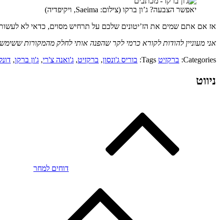
יאפשר הצבעה? ג’ון ברקו (צילום: Saeima, ויקיפדיה)
אז אם אתם שמים את הז’יטונים שלכם על תרחיש מסוים, כדאי לא לעשות א
אני מעוניין להודות לקורא כרמי לקר שהפנה אותי לחלק מהמקורות ששימשו
Categories:
ברקזיט
Tags:
בוריס ג'ונסון
,
ברקזיט
,
ג'ואנה צ'רי
,
ג'ון ברקו
,
דונל
ניווט
דוחים למחר