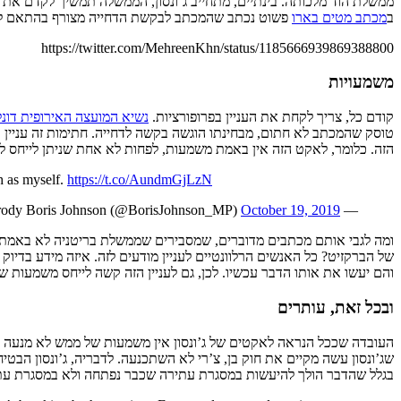
ממשלת הוד מלכותה. בינתיים, מתחייב ג’ונסון, הממשלה תמשיך לקדם את
ב
מכתב מטים בארו
פשוט נכתב שהמכתב לבקשת הדחייה מצורף בהתאם לח
https://twitter.com/MehreenKhn/status/1185666939869388800
משמעויות
קודם כל, צריך לקחת את העניין בפרופורציות.
נשיא המועצה האירופית דונל
טוסק שהמכתב לא חתום, מבחינתו הוגשה בקשה לדחייה. חתימות זה עניין ק
הזה. כלומר, לאקט הזה אין באמת משמעות, לפחות לא אחת שניתן לייחס ל
sh as myself.
https://t.co/AundmGjLzN
October 19, 2019
— Parody Boris Johnson (@BorisJohnson_MP)
ומה לגבי אותם מכתבים מדוברים, שמסבירים שממשלת בריטניה לא באמת מעונ
של הברקזיט? כל האנשים הרלוונטיים לעניין מודעים לזה. איזה מידע בדי
והם יעשו את אותו הדבר עכשיו. לכן, גם לעניין הזה קשה לייחס משמעות
ובכל זאת, עותרים
העובדה שככל הנראה לאקטים של ג’ונסון אין משמעות של ממש לא מנעה מפוליטיקאים להתעצבן. 
שג’ונסון עשה מקיים את חוק בן, צ’רי לא השתכנעה. לדבריה, ג’ונסון הבטיח
בגלל שהדבר הולך להיעשות במסגרת עתירה שכבר נפתחה ולא במסגרת עתירה 