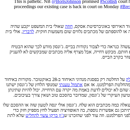
This is pathetic. NB
@BorisJohnson
promised
#Scottish
court 
proceedings our existing case is back in court on Monday
#Brex
וד האירופי באוניברסיטת אסקס,
חוזה
שאולי בית המשפט יקבע שהיה
 או להוספתם של מכתבים נלווים שום משמעות חוקית.
לדבריו
, אולי בית
ה? כנראה כדי לצבור נקודות בבייס. ג’ונסון מודע לכך שהוא הבטיח
א חותם. מבקש דחייה, אבל מצרף אליה מכתבים שמבקשים לא להעניק
וזר בקרב הבייס.
ק
על החלטה רק בפסגת מנהיגי האיחוד ב-28 באוקטובר. מקורות באיחוד
 מהחלטת הפרלמנט. אז אם
אתמול טענתי
שמנופי הלחץ של ג’ונסון ישתנו
 שהם לא יכולים לדעת באמת מה יקרה עם הדחייה. יכול להיות שתינתן
ון העיקרי של ג’ונסון, שמדובר בהסכם טוב ושאין צורך בעיכובים.
לשאלה כמה מכתבים הוא שלח. ג’ונסון אולי ינסה לטעון שזה או ההסכם שלו
תכן גם אפשרות נוספת, בה האופוזיציה תפעיל לחץ מספיק חזק כדי
י הפרלמנט. וזה עוד לפני שהזכרנו ש
ג’ון ברקו עשוי להחליט
שלא לתת