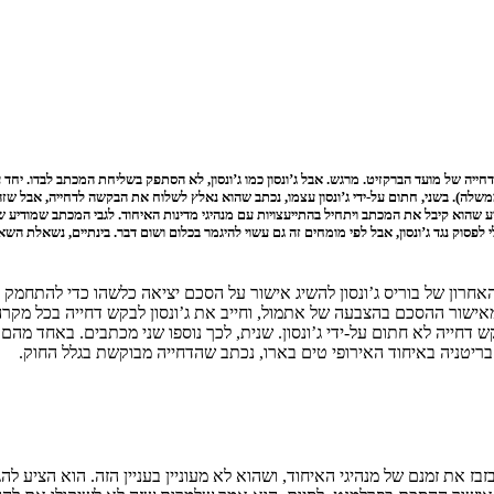
ת דחייה של מועד הברקזיט. מרגש. אבל ג’ונסון כמו ג’ונסון, לא הסתפק בשליחת המכתב לבדו. י
ה). בשני, חתום על-ידי ג’ונסון עצמו, נכתב שהוא נאלץ לשלוח את הבקשה לדחייה, אבל שזה
הוא קיבל את המכתב ויתחיל בהתייעצויות עם מנהיגי מדינות האיחוד. לגבי המכתב שמודיע שג’
גד ג’ונסון לבית המשפט. זה עשוי אולי לפסוק נגד ג’ונסון, אבל לפי מומחים זה גם עשוי להיגמר בכלום ושום דב
אחרון של בוריס ג’ונסון להשיג אישור על הסכם יציאה כלשהו כדי להתחמק
שור ההסכם בהצבעה של אתמול, וחייב את ג’ונסון לבקש דחייה בכל מקרה. 
דחייה לא חתום על-ידי ג’ונסון. שנית, לכך נוספו שני מכתבים. באחד מהם, 
בריטניה באיחוד האירופי טים בארו, נכתב שהדחייה מבוקשת בגלל החוק.
בז את זמנם של מנהיגי האיחוד, ושהוא לא מעוניין בעניין הזה. הוא הציע 