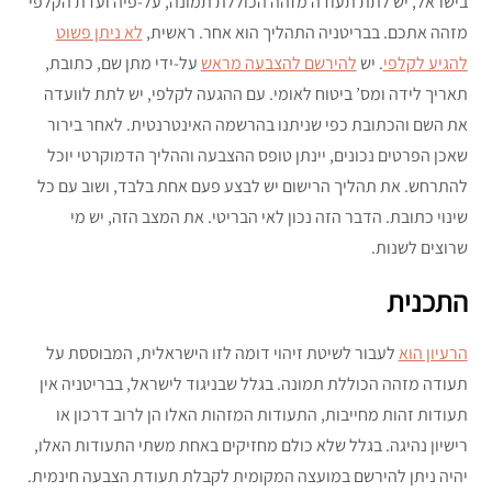
בישראל, יש לתת תעודה מזהה הכוללת תמונה, על-פיה ועדת הקלפי
מזהה אתכם. בבריטניה התהליך הוא אחר. ראשית,
לא ניתן פשוט
להגיע לקלפי
. יש
להירשם להצבעה מראש
על-ידי מתן שם, כתובת,
תאריך לידה ומס’ ביטוח לאומי. עם ההגעה לקלפי, יש לתת לוועדה
את השם והכתובת כפי שניתנו בהרשמה האינטרנטית. לאחר בירור
שאכן הפרטים נכונים, יינתן טופס ההצבעה וההליך הדמוקרטי יוכל
להתרחש. את תהליך הרישום יש לבצע פעם אחת בלבד, ושוב עם כל
שינוי כתובת. הדבר הזה נכון לאי הבריטי. את המצב הזה, יש מי
שרוצים לשנות.
התכנית
הרעיון הוא
לעבור לשיטת זיהוי דומה לזו הישראלית, המבוססת על
תעודה מזהה הכוללת תמונה. בגלל שבניגוד לישראל, בבריטניה אין
תעודות זהות מחייבות, התעודות המזהות האלו הן לרוב דרכון או
רישיון נהיגה. בגלל שלא כולם מחזיקים באחת משתי התעודות האלו,
יהיה ניתן להירשם במועצה המקומית לקבלת תעודת הצבעה חינמית.