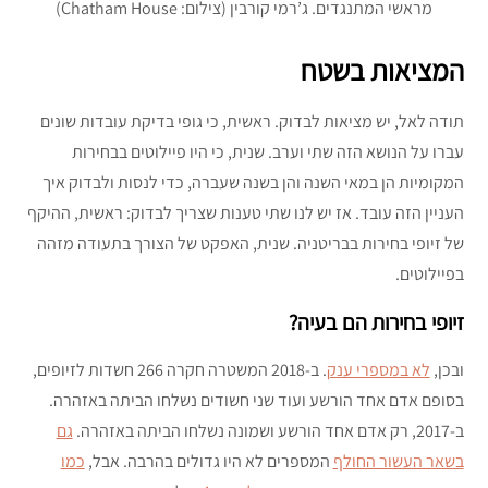
מראשי המתנגדים. ג’רמי קורבין (צילום: Chatham House)
המציאות בשטח
תודה לאל, יש מציאות לבדוק. ראשית, כי גופי בדיקת עובדות שונים
עברו על הנושא הזה שתי וערב. שנית, כי היו פיילוטים בבחירות
המקומיות הן במאי השנה והן בשנה שעברה, כדי לנסות ולבדוק איך
העניין הזה עובד. אז יש לנו שתי טענות שצריך לבדוק: ראשית, ההיקף
של זיופי בחירות בבריטניה. שנית, האפקט של הצורך בתעודה מזהה
בפיילוטים.
זיופי בחירות הם בעיה?
ובכן,
לא במספרי ענק
. ב-2018 המשטרה חקרה 266 חשדות לזיופים,
בסופם אדם אחד הורשע ועוד שני חשודים נשלחו הביתה באזהרה.
ב-2017, רק אדם אחד הורשע ושמונה נשלחו הביתה באזהרה.
גם
בשאר העשור החולף
המספרים לא היו גדולים בהרבה. אבל,
כמו