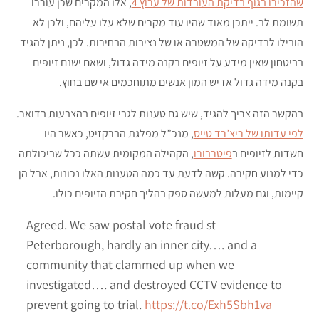
שהזכירו בגוף בדיקת העובדות של ערוץ 4
, אלו המקרים שכן עוררו
תשומת לב. ייתכן מאוד שהיו עוד מקרים שלא עלו עליהם, ולכן לא
הובילו לבדיקה של המשטרה או של נציבות הבחירות. לכן, ניתן להגיד
בביטחון שאין מידע על זיופים בקנה מידה גדול, ושאם ישנם זיופים
בקנה מידה גדול אז יש המון אנשים מתוחכמים אי שם בחוץ.
בהקשר הזה צריך להגיד, שיש גם טענות לגבי זיופים בהצבעות בדואר.
לפי עדותו של ריצ’רד טייס
, מנכ”ל מפלגת הברקזיט, כאשר היו
חשדות לזיופים ב
פיטרבורו
, הקהילה המקומית עשתה ככל שביכולתה
כדי למנוע חקירה. קשה לדעת עד כמה הטענות האלו נכונות, אבל הן
קיימות, וגם מעלות למעשה ספק בהליך חקירת הזיופים כולו.
Agreed. We saw postal vote fraud st
Peterborough, hardly an inner city…. and a
community that clammed up when we
investigated…. and destroyed CCTV evidence to
prevent going to trial.
https://t.co/Exh5Sbh1va