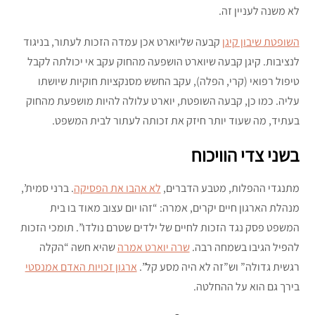
לא משנה לעניין זה.
השופטת שיבון קיגן
קבעה שליוארט אכן עמדה הזכות לעתור, בניגוד
לנציבות. קיגן קבעה שיוארט הושפעה מהחוק עקב אי יכולתה לקבל
טיפול רפואי (קרי, הפלה), עקב החשש מסנקציות חוקיות שיושתו
עליה. כמו כן, קבעה השופטת, יוארט עלולה להיות מושפעת מהחוק
בעתיד, מה שעוד יותר חיזק את זכותה לעתור לבית המשפט.
בשני צדי הוויכוח
מתנגדי ההפלות, מטבע הדברים,
לא אהבו את הפסיקה
. ברני סמית’,
מנהלת הארגון חיים יקרים, אמרה: “זהו יום עצוב מאוד בו בית
המשפט פסק נגד הזכות לחיים של ילדים שטרם נולדו”. תומכי הזכות
להפיל הגיבו בשמחה רבה.
שרה יוארט אמרה
שהיא חשה “הקלה
רגשית גדולה” וש”זה לא היה מסע קל”.
ארגון זכויות האדם אמנסטי
בירך גם הוא על ההחלטה.