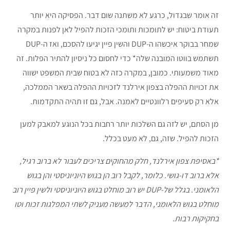
זה אומר שבגדול, כרגע לא משתנה שום דבר. הפסיקה היא יותר
תעודת ביטוח: יש לתומכות ותומכי הזכות להפיל לאן לפנות במקרה
שמחר בבוקר איכשהו ה-DUP והשין פיין יגיעו להסכם, ואז ה-DUP
תשתמש בווטו המובנה שלה* כדי לחסום כל ניסיון להתיר הפלות. זה
מאוד משמעותי. כמובן, במקרה כזה לא בטוח שבית המשפט ישווה
את זכויות ההפלה בצפון אירלנד לזכויות ההפלה בשאר הממלכה,
אלא רק סעיפים רלוונטיים לאמנה. אבל, גם זו תהיה התקדמות.
מן הסתם, יש לזה גם השלכות יותר רחבות בכל הנוגע למאבק למען
הזכות להפיל. שזה, גם, לא מעט בכלל.
*באסיפת צפון אירלנד, חלק מהחוקים צריכים לעבור לא ברוב רגיל,
אלא ברוב דו-גושי. כלומר, לקבל רוב הן בגוש היוניוניסטי והן בגוש
הלאומני. בגלל של-
DUP
יש רוב מוחלט בגוש היוניוניסטי ולשין פיין רוב
מוחלט בגוש הלאומני, הדבר למעשה מעניק לשתי המפלגות זכות וטו
בחקיקות רבות.