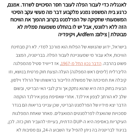
לאנגליה כדי לעבור הפלה לעובר חסר הסיכויים לשרוד. אמנם,
כרגע בית המשפט נמנע מלקבוע דבר מה מעשי עקב הסיכוי
המשמעותי שחקיקה של הפרלמנט בקרוב תהפוך את הוויכוח
הזה ללא רלוונטי, אבל יש לו בהחלט משמעות סמלית לא
מבוטלת | צילום: Ardfern, ויקיפדיה
בישראל, ידוע שהנושא של הפלות הוא מורכב למדי. לא רק מבחינת
הוויכוח, אלא עבור מי שמעוניינת לעבור הפלה. בבריטניה, המצב
פשוט בהרבה.
הדבר נכון החל מ-1967
, אז דייוויד סטיל מהמפלגה
הליברלית (לימים ראש המפלגה) העלה הצעת חוק פרטית בנושא, וזו
קיבלה את תמיכתה של ממשלת הלייבור בראשותו של הרולד וילסון.
הבעיה בחוק הזה היא שהוא נחקק אך ורק לגבי האי הבריטי, ובשום
שלב לא הורחב לצפון אירלנד. אחרי שאסיפת צפון אירלנד הוקמה
הדבר יצא מידיו של הפרלמנט הבריטי, שכן ענייני בריאות הם בגדר
סמכויות שהואצלו לפרלמנטים המואצלים. מאחר שאחת המפלגות
העיקריות באסיפה היא ה-DUP הדתית, בעייתי להעביר חוק כזה. לכן,
בניגוד לבריטניה בה ניתן להפיל עד השבוע ה-24, גם מסיבות לא