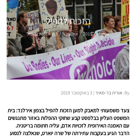
הזכות להפיל
Home
2019
אוקטובר
3
הזכות להפיל
Posted
By:
אוריה בר-מאיר
3 באוקטובר 2019
on
צעד משמעותי למאבק למען הזכות להפיל בצפון אירלנד: בית
המשפט העליון בבלפסט קבע שחוקי ההפלות באזור מתנגשים
עם האמנה האירופית לזכויות אדם, עליה חתומה בריטניה.
הדבר הגיע בעקבות עתירתה של שרה יוארט, שנאלצה לנסוע