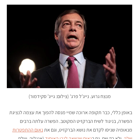
מנצח גרוע. נייג’ל פרג’ (צילום: גייג’ סקידמור)
באופן כללי, כבר תקופה ארוכה שמיי מנסה להפוך את עצמה לנציגת
הפשרה, בניגוד לשיח הברקזיט המקוטב. הפשרה עלתה ברבים
מנאומיה שניסו לקדם את נושא הברקזיט, וגם את
נאום ההתפטרות
שלה
. ולא רק שם. גם ב
נאום שנשאה לגבי האיחוד
(אנגליה, ויילס,