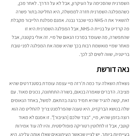
השמרנית שהסכימה על העיקרון, אבל לא על הדרך. לאחר מכן,
כשהמפלגה השמרנית חזרה לממשלה, היא החליטה בתור פשרה
להשאיר את ה-NHS כפי שכבר נבנה. אמנם מפלגת הלייבור מקבלת
פה קרדיט על בניית ה-NHS, אבל המפלגה השמרנית היא זו
שהתפשרה, מה שעומד במרכז הנאום של מיי. זה אולי בקטנה, אבל
מאחר שמיי מואשמת רבות בכך שהיא שמה את המפלגה לפני טובת
בריטניה, שווה לשים לב לכך.
נאה דורשת
נשאלת השאלה עד כמה ת’רזה מיי עצמה עומדת בסטנדרטים שהיא
מציבה. הדברים שאמרה בנאום, בשורה התחתונה, נכונים מאוד. עם
זאת, קשה להגיד שהיא תמיד נהגה בהתאם. למשל, באחד הנאומים
שלה בנושא הברקזיט, היא טענה שהפרלמנט צריך להחליט מה הוא
רוצה בזמן שהיא, מיי, “בצד שלכם [הציבור]”. זו אמנם לא מאוד
קוטבי, אבל זו לחלוטין רטוריקה פופוליסטית. והיו לה עוד אמירות
בעייתיות ביותר. יש לציין שכאשר העיתונאים שאלו אותה עליהן, היא