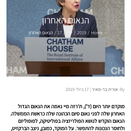
הנאום האחרון
Home
2019
יולי
17
הנאום האחרון
Posted
By:
אוריה בר-מאיר
17 ביולי 2019
on
מוקדם יותר היום (ד’), ת’רזה מיי נאמה את הנאום הגדול
האחרון שלה לפני נאום סיום הכהונה שלה כראשת הממשלה.
הנאום הוקדש לנושא הפולריזציה בפוליטיקה, לפופוליזם
ולחוסר הנכונות להתפשר. על המוקד, כמובן, ניצב הברקזיט,