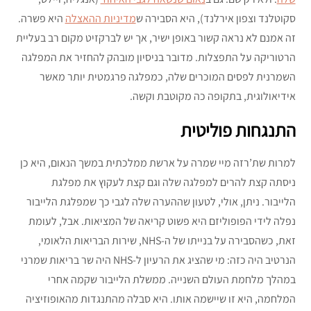
סקוטלנד וצפון אירלנד), היא הסבירה ש
מדיניות ההאצלה
היא פשרה.
זה אמנם לא נראה קשור באופן ישיר, אך יש לברקזיט מקום רב בעליית
הרטוריקה על התפצלות. מדובר בניסיון מובהק להחזיר את המפלגה
השמרנית לפסים המוכרים שלה, כמפלגה פרגמטית יותר מאשר
אידיאולוגית, בתקופה כה מקוטבת וקשה.
התנגחות פוליטית
למרות שת’רזה מיי שמרה על ארשת ממלכתית במשך הנאום, היא כן
ניסתה קצת להרים למפלגה שלה וגם קצת לעקוץ את מפלגת
הלייבור. ניתן, אולי, לטעון שההערה שלה לגבי כך שמפלגת הלייבור
נפלה לידי הפופוליזם היא פשוט קריאה של המציאות. אבל, לעומת
זאת, כשהסבירה על בנייתו של ה-NHS, שירות הבריאות הלאומי,
הנרטיב היה כזה: מי שהציג את הרעיון ל-NHS היה שר בריאות שמרני
במהלך מלחמת העולם השנייה. ממשלת הלייבור שקמה אחרי
המלחמה, היא זו שיישמה אותו. היא סבלה מהתנגדות מהאופוזיציה