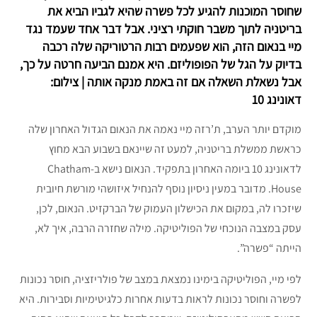
שחוסר המוכנות להגיע לכל פשרה שהיא לגביו הביא את
בריטניה לתוך משבר חוקתי רציני. אבל דבר אחד שעמד נגד
מיי בנאום הזה, הוא שפעמים רבות הרטוריקה שלה רכבה
בדיוק על הגל של הפופוליזם. היא אמנם הביעה חרטה על כך,
אבל נשאלת השאלה אם זה באמת מנקה אותה | צילום:
דאונינג 10
מוקדם יותר הערב, ת’רזה מיי נאמה את הנאום הגדול האחרון שלה
כראשת ממשלת בריטניה, למעט זה שיינאם בשבוע הבא מחוץ
לדאונינג 10 ביומה האחרון בתפקיד. הנאום נישא ב-Chatham
House. מדובר במעין ניסיון נוסף להנחיל איזושהי מורשת חיובית
שיזכרו לה, במקום את הכישלון העמוק של הברקזיט. הנאום, לכן,
עסק במצבה הנוכחי של הפוליטיקה. מילה שחזרה הרבה, איך לא,
הייתה “פשרה”.
לפי מיי, הפוליטיקה בימינו נמצאת במצב של פולריזציה, חוסר נכונות
לפשרה וחוסר נכונות לראות בדעות אחרות כלגיטימיות וסבירות. היא