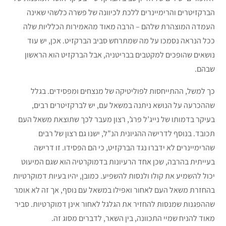
הברקזיטרים והרימיינרים ללכת לכיוונה של פשרה כלשהי שאינה
העמדה המוצהרת שלהם – הרבה מאוד מהאמירות הכלליות שלה
ככל הנראה נסמכו על מה שמתרחש סביב הברקזיט. אכן, יש עוד
נושאים שהופכים למקטבים בבריטניה, אבל הברקזיט הוא הראשון
שבהם.
כך למשל, ההתייחסות לפוליטיקה של מנצחים ומפסידים. בגלל
שההכרעה על הנושא ניתנה במשאל עם, יש לברקזיטרים רבים,
בעיקר בדמותו של נייג’ל פרג’, רצון מעבר לכך שתוצאת משאל העם
תכובד. בנוסף לדרישה ההגיונית הנ”ל, ישנו גם רצון של רבים
שהרימיינרים לא ידברו נגד הברקזיט, כי הם הפסידו. זו דרישה
בעייתית בהרבה, שכן אחד הרעיונות בדמוקרטיה הוא שגם המיעוט
יכול להשמיע את קולו ולנסות להשפיע. כמובן, יהיו בעיות דמוקרטיות
בהחזרת משאל העם לאחור ואפילו במשאל עם נוסף, אך זה לא אומר
שההפגנות שמנסות להחזיר את הגלגל לאחור אינן דמוקרטיות. סביר
מאוד להניח שמיי התכוונה, בין השאר, לדברים מסוג זה.