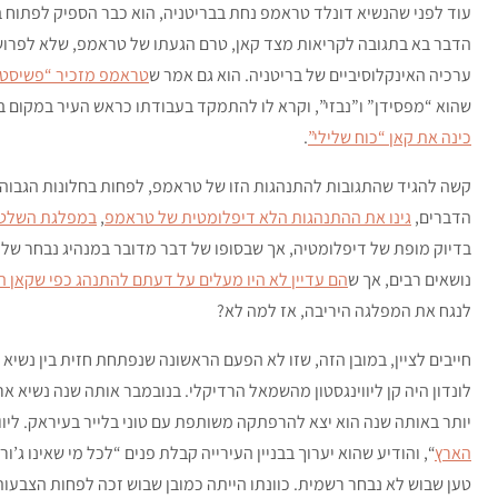
עוד לפני שהנשיא דונלד טראמפ נחת בבריטניה, הוא כבר הספיק לפתוח בר
הדבר בא בתגובה לקריאות מצד קאן, טרם הגעתו של טראמפ, שלא לפרוש
ערכיה האינקלוסיביים של בריטניה. הוא גם אמר ש
טראמפ מזכיר “פשיסט
שהוא “מפסידן” ו”נבזי”, וקרא לו להתמקד בעבודתו כראש העיר במקום ב
כינה את קאן “כוח שלילי”
.
קשה להגיד שהתגובות להתנהגות הזו של טראמפ, לפחות בחלונות הגבוהי
הדברים,
גינו את ההתנהגות הלא דיפלומטית של טראמפ
,
במפלגת השלטון 
בדיוק מופת של דיפלומטיה, אך שבסופו של דבר מדובר במנהיג נבחר של
נושאים רבים, אך ש
הם עדיין לא היו מעלים על דעתם להתנהג כפי שקאן 
לנגח את המפלגה היריבה, אז למה לא?
לונדון היה קן ליווינגסטון מהשמאל הרדיקלי. בנובמבר אותה שנה נשיא אר
יותר באותה שנה הוא יצא להרפתקה משותפת עם טוני בלייר בעיראק. ליווי
הארץ
“, והודיע שהוא יערוך בבניין העירייה קבלת פנים “לכל מי שאינו ג’ור