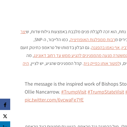
נחת, הוא זכה לקבלת פנים מלבבת באמצעות גילוח שדות, ש
יצר
ירים מ
רבות ממפלגות האופוזיציה
, כמו הלייבור, ה-SNP,
בין, אף נאמו בהפגנה
. גם הבלון בדמותו של טראמפ כתינוק זועם
משטרה מנעה מהמפגינים להגיע ממש עד רחוב דאונינג
, מה
, ו
לפטור אותן כפייק ניוז
. קהל המפגינים שהגיע, יש לציין,
היה
The message is the inspired work of Bishops Sto
Ollie Nancarrow.
#TrumpVisit
#TrumpStateVisit
pic.twitter.com/6vcwaFe7YE
לג. מול ההפגנה נגד טראמפ, הגיעו גם מפגינים בעד טראמפ,