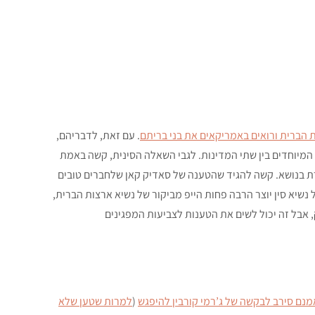
הברית ורואים באמריקאים את בני בריתם
. עם זאת, לדבריהם,
מיוחדים בין שתי המדינות. לגבי השאלה הסינית, קשה באמת
רת בנושא. קשה להגיד שהטענה של סאדיק קאן שלחברים טובים
 נשיא סין יוצר הרבה פחות הייפ מביקור של נשיא ארצות הברית,
ק, אבל זה יכול לשים את הטענות לצביעות המפגינים
מנם סירב לבקשה של ג’רמי קורבין להיפגש
(
למרות שטען שלא