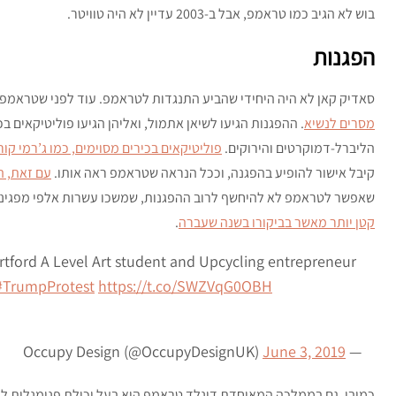
בוש לא הגיב כמו טראמפ, אבל ב-2003 עדיין לא היה טוויטר.
הפגנות
סאדיק קאן לא היה היחידי שהביע התנגדות לטראמפ. עוד לפני שטראמפ 
מסרים לנשיא
. ההפגנות הגיעו לשיאן אתמול, ואליהן הגיעו פוליטיקאים בכ
הליברל-דמוקרטים והירוקים.
פוליטיקאים בכירים מסוימים, כמו ג’רמי קור
קיבל אישור להופיע בהפגנה, וככל הנראה שטראמפ ראה אותו.
עם זאת, ה
שאפשר לטראמפ לא להיחשף לרוב ההפגנות, שמשכו עשרות אלפי מפגינים
קטן יותר מאשר בביקורו בשנה שעברה
.
rtford A Level Art student and Upcycling entrepreneur
#TrumpProtest
https://t.co/SWZVqG0OBH
June 3, 2019
— Occupy Design (@OccupyDesignUK)
כמובן, גם בממלכה המאוחדת דונלד טראמפ הוא בעל יכולת פנומנלית לפ