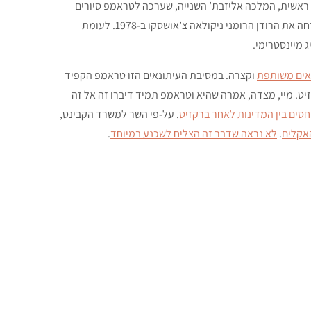
 ראשית, המלכה אליזבת’ השנייה, שערכה לטראמפ סיורים
. כמובן, אנחנו מדברים על מלכה שאירחה את הרודן הרומני ניקולאה צ’אושסקו ב-1978. לעומת
 מיינסטרימי.
נאים משותפת
וקצרה. במסיבת העיתונאים הזו טראמפ הקפיד
זיט. מיי, מצדה, אמרה שהיא וטראמפ תמיד דיברו זה אל זה
היחסים בין המדינות לאחר ברקזיט
. על-פי השר למשרד הקבינט,
האקלים
.
לא נראה שדבר זה הצליח לשכנע במיוחד
.