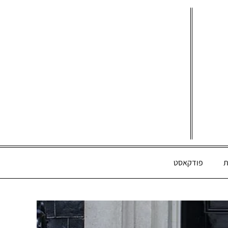
ת
פודקאסט