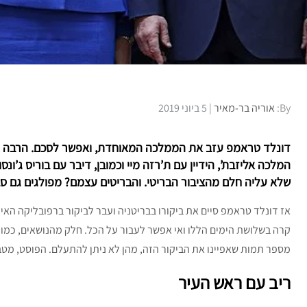
Posted
By:
אוריה בר-מאיר
5 ביוני 2019
on
דונלד טראמפ עזב את הממלכה המאוחדת, ואפשר לסכם. הרבה ק
המלכה אליזבת’, הידיין עם ת’רזה מיי וכמובן, דיבר עם בוריס ג’ונ
שלא עליה חלם מהציבור הבריטי. והבריטים עצמם? מפולגים גם סביב ב
אז דונלד טראמפ סיים את ביקורו בבריטניה ועבר לביקור ברפובליקה האי
קרה בשלושת הימים הללו ואי אפשר לעבור על הכל. חלק מהנושאים, כמו
מספר תמות שאפיינו את הביקור הזה, מהן לא ניתן להתעלם. הפוסט, מטבע
ריב עם ראש העיר