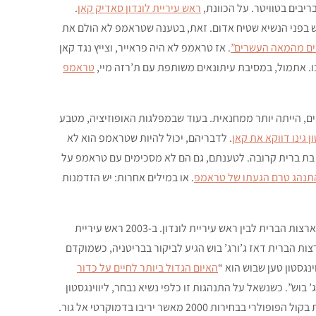
יבים בטוויטר. על הכוונת,
ראש עיריית לונדון סאדיק קאן
.
 בפני הנשיא שטיח אדום. זאת, בטענה שטראמפ לא הולם את
ים מהמאה העשרים”
. אז טראמפ לא היה פראייר, וצייץ נגד קאן
ו. אתמול, במסיבת עיתונאים משותפת עם ת’רזה מיי,
טראמפ
ם, הייתה יותר ממחנאית. בעוד שבמפלגות האופוזיציה, מטבע
גינו דווקא את קאן
. לדבריהם, יכול להיות שטראמפ הוא לא
 בת ברית קרובה. לטענתם, גם הם לא מסכימים עם טראמפ על
התנהג טרם הגעתו של טראמפ
. או במילים אחרות: יש הזדמנות
חייבים לציין, במובן הזה, שזו לא הפעם הראשונה שנפתחת חזית בין נשיא ארצות הברית לבין ראש עיריית לונדון. ב-2003 ראש עיריית
צות הברית דאז ג’ורג’ בוש הגיע לביקור בבריטניה, כשמוקדם
נגסטון טען שבוש הוא “
האיום הגדול ביותר לחיים על כדור
ג’ בוש”. כשנשאל על התנהגות זו כלפי נשיא נבחר, ליווינגסטון
טען שבוש לא נבחר רשמית. כוונתו הייתה כמובן שבוש זכה לפחות הצבעות בקול הפופולרי בבחירות 2000 מאשר יריבו בדמוקרטי אל גור.